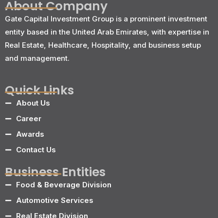
About Company
Gate Capital Investment Group is a prominent investment
entity based in the United Arab Emirates, with expertise in
Real Estate, Healthcare, Hospitality, and business setup
and management.
Quick Links
About Us
Career
Awards
Contact Us
Business Entities
Food & Beverage Division
Automotive Services
Real Estate Division