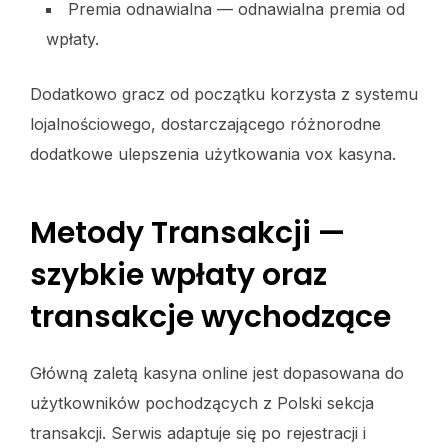
Premia odnawialna — odnawialna premia od
wpłaty.
Dodatkowo gracz od początku korzysta z systemu
lojalnościowego, dostarczającego różnorodne
dodatkowe ulepszenia użytkowania vox kasyna.
Metody Transakcji —
szybkie wpłaty oraz
transakcje wychodzące
Główną zaletą kasyna online jest dopasowana do
użytkowników pochodzących z Polski sekcja
transakcji. Serwis adaptuje się po rejestracji i