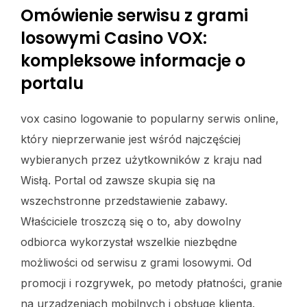
Omówienie serwisu z grami
losowymi Casino VOX:
kompleksowe informacje o
portalu
vox casino logowanie to popularny serwis online,
który nieprzerwanie jest wśród najczęściej
wybieranych przez użytkowników z kraju nad
Wisłą. Portal od zawsze skupia się na
wszechstronne przedstawienie zabawy.
Właściciele troszczą się o to, aby dowolny
odbiorca wykorzystał wszelkie niezbędne
możliwości od serwisu z grami losowymi. Od
promocji i rozgrywek, po metody płatności, granie
na urządzeniach mobilnych i obsługę klienta.