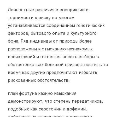
Личностные различия в восприятии и
терпимости к риску во многом
устанавливаются соединением генетических
факторов, бытового опыта и культурного
фона. Ряд индивиды от природы более
расположены к отысканию незнакомых
впечатлений и готовы выносить выборы в
обстоятельствах большой неизвестности, в то
время как другие предпочитают избегать
рискованных обстоятельств.
плей фортуна казино изыскания
демонстрируют, что степень передатчиков,
подобных как серотонин и дофамин,
действует на наклонность к опасности.