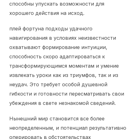
способны упускать возможности для
хорошего действия на исход.
плей фортуна подходы удачного
навигирования в условиях неизвестности
охватывают формирование интуиции,
способность скоро адаптироваться к
трансформирующимся моментам и умение
извлекать уроки как из триумфов, так и из
неудач. Это требует особой душевной
гибкости и готовности пересматривать свои
убеждения в свете незнакомой сведений.
Нынешний мир становится все более
неопределенным, и потенциал результативно
оперировать в обстоятельствах