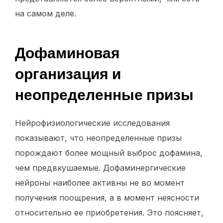
на самом деле.
Дофаминовая
организация и
неопределенные призы
Нейрофизиологические исследования
показывают, что неопределенные призы
порождают более мощный выброс дофамина,
чем предвкушаемые. Дофаминергические
нейроны наиболее активны не во момент
получения поощрения, а в момент неясности
относительно ее приобретения. Это поясняет,