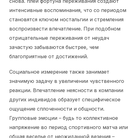
снова. плей фортуна переживания создают
интенсивные воспоминания, что со периодом
становятся ключом ностальгии и стремления
воспроизвести впечатление. При подобном
отрицательные переживания от неудач
зачастую забываются быстрее, чем
благоприятные от достижений.
Социальное измерение также занимает
значимую задачу в увеличении чувственного
реакции. Впечатление неясности в компании
других индивидов образует специфическое
ощущение сплоченности и общности.
Групповые эмоции – будь то коллективное
напряжение во период спортивного матча или
общая веселье от неожиданной везения –