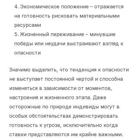
Экономическое положение – отражается
на готовность рисковать материальными
ресурсами
Жизненный переживание – минувшие
победы или неудачи выстраивают взгляд к
опасности
Значимо выделить, что тенденция к опасности
не выступает постоянной чертой и способна
изменяться в зависимости от моментов,
настроения и жизненного этапа. Даже
осторожные по природе индивиды могут в
особых обстоятельствах демонстрировать
готовность к угрозе, исключительно когда
ставки представляются им крайне важными.