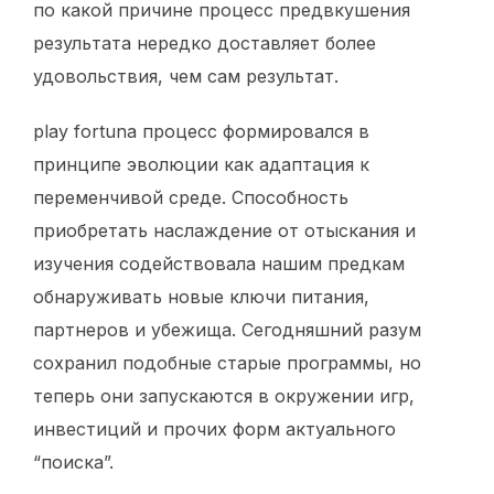
по какой причине процесс предвкушения
результата нередко доставляет более
удовольствия, чем сам результат.
play fortuna процесс формировался в
принципе эволюции как адаптация к
переменчивой среде. Способность
приобретать наслаждение от отыскания и
изучения содействовала нашим предкам
обнаруживать новые ключи питания,
партнеров и убежища. Сегодняшний разум
сохранил подобные старые программы, но
теперь они запускаются в окружении игр,
инвестиций и прочих форм актуального
“поиска”.