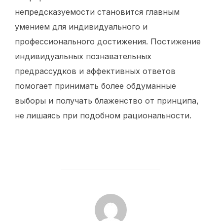
непредсказуемости становится главным
умением для индивидуального и
профессионального достижения. Постижение
индивидуальных познавательных
предрассудков и аффективных ответов
помогает принимать более обдуманные
выборы и получать блаженство от принципа,
не лишаясь при подобном рациональности.
POST AUTHOR