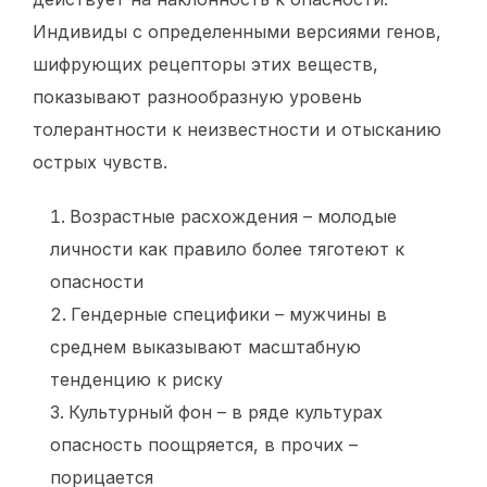
Индивиды с определенными версиями генов,
шифрующих рецепторы этих веществ,
показывают разнообразную уровень
толерантности к неизвестности и отысканию
острых чувств.
Возрастные расхождения – молодые
личности как правило более тяготеют к
опасности
Гендерные специфики – мужчины в
среднем выказывают масштабную
тенденцию к риску
Культурный фон – в ряде культурах
опасность поощряется, в прочих –
порицается