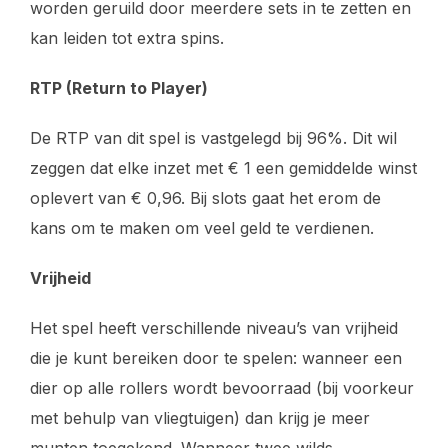
worden geruild door meerdere sets in te zetten en
kan leiden tot extra spins.
RTP (Return to Player)
De RTP van dit spel is vastgelegd bij 96%. Dit wil
zeggen dat elke inzet met € 1 een gemiddelde winst
oplevert van € 0,96. Bij slots gaat het erom de
kans om te maken om veel geld te verdienen.
Vrijheid
Het spel heeft verschillende niveau’s van vrijheid
die je kunt bereiken door te spelen: wanneer een
dier op alle rollers wordt bevoorraad (bij voorkeur
met behulp van vliegtuigen) dan krijg je meer
munten toegekend. Wanneer twee wilds