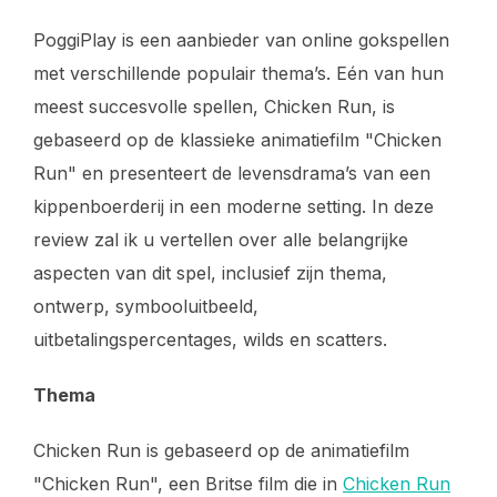
PoggiPlay is een aanbieder van online gokspellen
met verschillende populair thema’s. Eén van hun
meest succesvolle spellen, Chicken Run, is
gebaseerd op de klassieke animatiefilm "Chicken
Run" en presenteert de levensdrama’s van een
kippenboerderij in een moderne setting. In deze
review zal ik u vertellen over alle belangrijke
aspecten van dit spel, inclusief zijn thema,
ontwerp, symbooluitbeeld,
uitbetalingspercentages, wilds en scatters.
Thema
Chicken Run is gebaseerd op de animatiefilm
"Chicken Run", een Britse film die in
Chicken Run