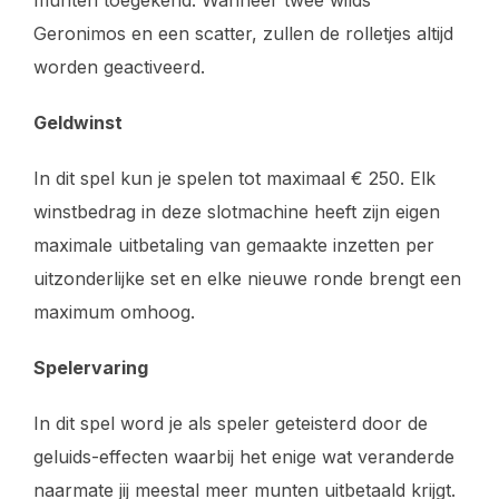
Geronimos en een scatter, zullen de rolletjes altijd
worden geactiveerd.
Geldwinst
In dit spel kun je spelen tot maximaal € 250. Elk
winstbedrag in deze slotmachine heeft zijn eigen
maximale uitbetaling van gemaakte inzetten per
uitzonderlijke set en elke nieuwe ronde brengt een
maximum omhoog.
Spelervaring
In dit spel word je als speler geteisterd door de
geluids-effecten waarbij het enige wat veranderde
naarmate jij meestal meer munten uitbetaald krijgt.