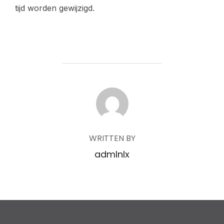
tijd worden gewijzigd.
POST AUTHOR
WRITTEN BY
admlnlx