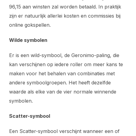
96,15 aan winsten zal worden betaald. In praktijk
zijn er natuurlijk allerlei kosten en commissies bij
online gokspellen.
Wilde symbolen
Er is een wild-symbool, de Geronimo-paling, die
kan verschijnen op iedere roller om meer kans te
maken voor het behalen van combinaties met
andere symboolgroepen. Het heeft dezelfde
waarde als elke van de vier normale winnende
symbolen.
Scatter-symbool
Een Scatter-symbool verschijnt wanneer een of