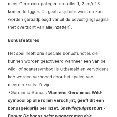
meer Geronimo-palingen op roller 1, 2 en/of 3
komen te liggen. Dit geeft altijd één winst en kan
worden geraadpleegd vanuit de bevestigingspagina
(het overzicht van alle inzetten).
Bonusfeatures
Het spel heeft drie speciale bonusfuncties die
kunnen worden geactiveerd wanneer een van de
wild- of scattersymbool is uitbetaald en vervolgens
kan worden verhoogd door het spelen van
meerdere sets. Zij zijn:
*Geronimo Bonus
: Wanneer Geronimos Wild-
symbool op alle rollen verschijnt, geeft dit een
bonusgeldprijs per inzet.
Snelvliegtuigenspurt
-
Bonus:
De bonus geldt wanneer men drie