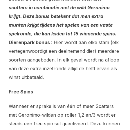
scatters in combinatie met de wild Geronimo
krijgt. Deze bonus betekent dat men extra
munten krijgt tijdens het spelen van een vaste
spelronde, die kan leiden tot 15 winnende spins.
Dierenpark bonus
: Hier wordt aan elke stam (elk
vertegenwoordigt een deelnemend dier) meerdere
soorten aangeboden. In elk geval wordt na afloop
van deze extra inzetronde altijd de helft ervan als
winst uitbetaald.
Free Spins
Wanneer er sprake is van één of meer Scatters
met Geronimo-wilden op roller 1,2 en/3 wordt er
steeds een free spin set geactiveerd. Deze kunnen