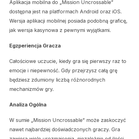
Aplikacja mobilna do „Mission Uncrossable”
dostępna jest na platformach Android oraz iOS.
Wersja aplikacji mobilnej posiada podobną graficę,
jak wersja kasynowa z pewnymi wyjątkami.
Egzperiencja Gracza
Całościowe uczucie, kiedy gra się pierwszy raz to
emocje i niepewność. Gdy przejrzysz całą grę
będziesz zdumiony liczbą różnorodnych
mechanizmów gry.
Analiza Ogólna
W sumie „Mission Uncrossable” może zaskoczyć
nawet najbardziej doświadczonych graczy. Gra
zawiera wiele urozmaicenia, niezależnie od ilości