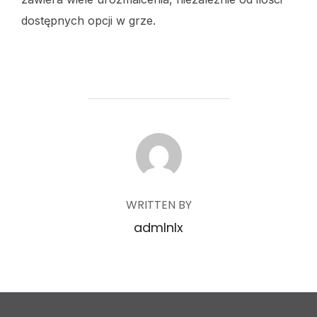
dostępnych opcji w grze.
POST AUTHOR
WRITTEN BY
admlnlx