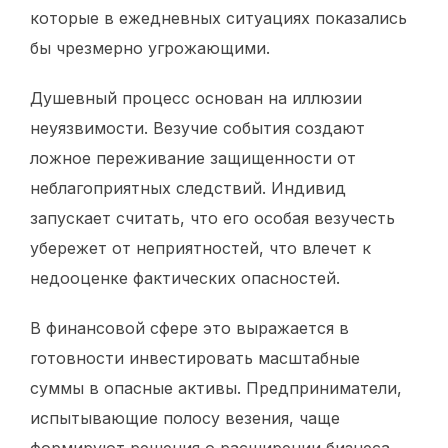
которые в ежедневных ситуациях показались
бы чрезмерно угрожающими.
Душевный процесс основан на иллюзии
неуязвимости. Везучие события создают
ложное переживание защищенности от
неблагоприятных следствий. Индивид
запускает считать, что его особая везучесть
убережет от неприятностей, что влечет к
недооценке фактических опасностей.
В финансовой сфере это выражается в
готовности инвестировать масштабные
суммы в опасные активы. Предприниматели,
испытывающие полосу везения, чаще
формируют решения о расширении бизнеса