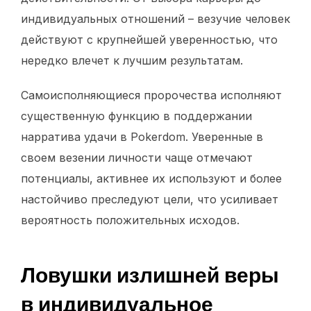
индивидуальных отношений – везучие человек
действуют с крупнейшей уверенностью, что
нередко влечет к лучшим результатам.
Самоисполняющиеся пророчества исполняют
существенную функцию в поддержании
нарратива удачи в Pokerdom. Уверенные в
своем везении личности чаще отмечают
потенциалы, активнее их используют и более
настойчиво преследуют цели, что усиливает
вероятность положительных исходов.
Ловушки излишней веры
в индивидуальное