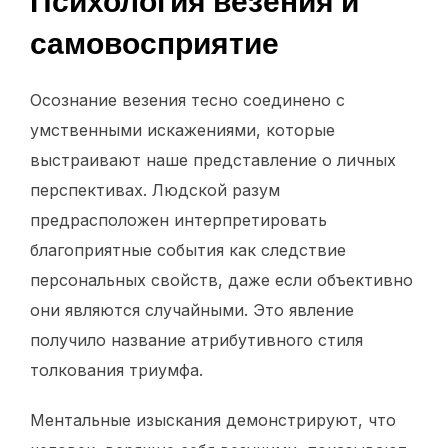
Психология везения и
самовосприятие
Осознание везения тесно соединено с
умственными искажениями, которые
выстраивают наше представление о личных
перспективах. Людской разум
предрасположен интерпретировать
благоприятные события как следствие
персональных свойств, даже если объективно
они являются случайными. Это явление
получило название атрибутивного стиля
толкования триумфа.
Ментальные изыскания демонстрируют, что