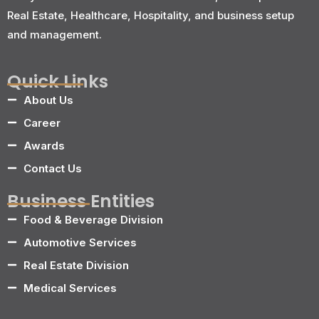
Real Estate, Healthcare, Hospitality, and business setup
and management.
Quick Links
About Us
Career
Awards
Contact Us
Business Entities
Food & Beverage Division
Automotive Services
Real Estate Division
Medical Services