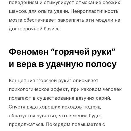
поведением и стимулирует отыскание свежих
шансов для опыта удачи. Нейропластичность
мозга обеспечивает закреплять эти модели на
долгосрочной базисе.
Феномен “горячей руки”
и вера в удачную полосу
Концепция “горячей руки” описывает
психологическое эффект, при каковом человек
полагают в существование везучих серий.
Спустя ряда хороших исходов подряд
образуется чувство, что везение будет
продолжаться. Покердом повышается с