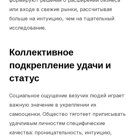
или входе в свежие рынки, рассчитывая
больше на интуицию, чем на тщательный
исследование.
Коллективное
подкрепление удачи и
статус
Социальное ощущение везучих людей играет
важную значение в укреплении их
самооценки. Общество тяготеет приписывать
удачливым личностям специфические
качества: проницательность, интуицию,