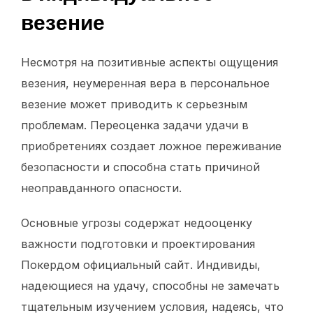
везение
Несмотря на позитивные аспекты ощущения
везения, неумеренная вера в персональное
везение может приводить к серьезным
проблемам. Переоценка задачи удачи в
приобретениях создает ложное переживание
безопасности и способна стать причиной
неоправданного опасности.
Основные угрозы содержат недооценку
важности подготовки и проектирования
Покердом официальный сайт. Индивиды,
надеющиеся на удачу, способны не замечать
тщательным изучением условия, надеясь, что