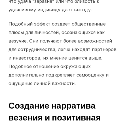
что удача “заразна” или что близость к
удачливому индивиду даст выгоду.
Подобный эффект создает общественные
плюсы для личностей, осознающихся как
везучие. Они получают более возможностей
для сотрудничества, легче находят партнеров
и инвесторов, их мнение ценится выше.
Подобное отношение окружающих
дополнительно подкрепляет самооценку и
ощущение личной важности.
Создание нарратива
везения и позитивная