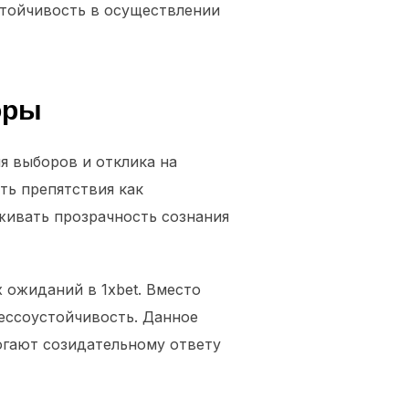
стойчивость в осуществлении
оры
я выборов и отклика на
ь препятствия как
живать прозрачность сознания
 ожиданий в 1xbet. Вместо
ессоустойчивость. Данное
огают созидательному ответу