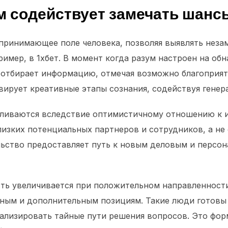
м содействует замечать шанс
принимающее поле человека, позволяя выявлять нез
имер, в 1хбет. В момент когда разум настроен на об
 отбирает информацию, отмечая возможно благоприя
вирует креативные этапы сознания, содействуя генер
ливаются вследствие оптимистичному отношению к 
лизких потенциальных партнеров и сотрудников, а не
льство предоставляет путь к новым деловым и персо
ть увеличивается при положительном направленност
ным и дополнительным позициям. Такие люди готовы
ализировать тайные пути решения вопросов. Это фор