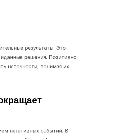
ительные результаты. Это
жиданные решения. Позитивно
ть неточности, понимая их
сокращает
ем негативных событий. В