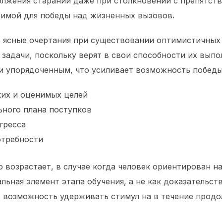
олжения стараний даже при столкновении с препятств
димой для победы над жизненных вызовов.
е ясные очертания при существовании оптимистичных
задачи, поскольку верят в свои способности их выпо
и упорядоченным, что усиливает возможность победы
их и оценимых целей
ьного плана поступков
гресса
отребности
 возрастает, в случае когда человек ориентирован н
льная элемент этапа обучения, а не как доказательс
т возможность удерживать стимул на в течение прод