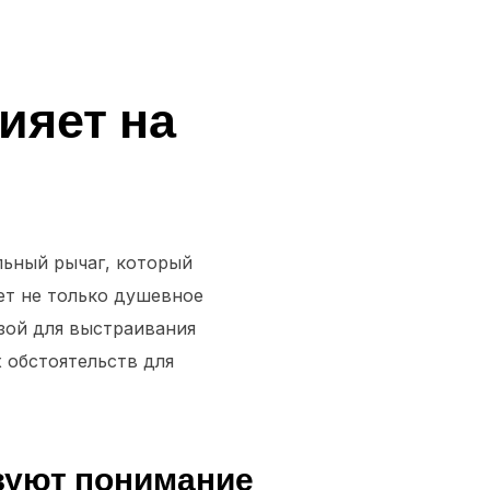
ияет на
льный рычаг, который
ет не только душевное
азой для выстраивания
обстоятельств для
зуют понимание