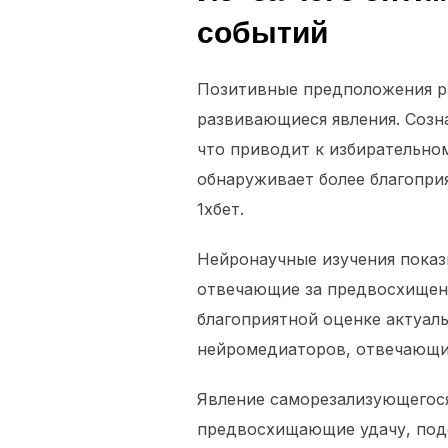
событий
Позитивные предположения ра
развивающиеся явления. Созн
что приводит к избирательно
обнаруживает более благопри
1хбет.
Нейронаучные изучения показ
отвечающие за предвосхищени
благоприятной оценке актуал
нейромедиаторов, отвечающих
Явление саморезализующегося
предвосхищающие удачу, под