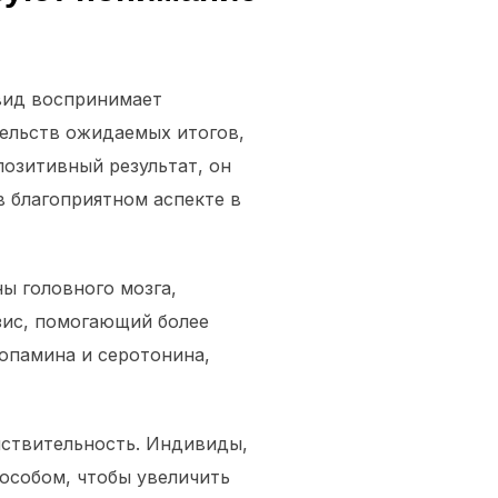
вид воспринимает
ельств ожидаемых итогов,
позитивный результат, он
 благоприятном аспекте в
ы головного мозга,
зис, помогающий более
допамина и серотонинa,
йствительность. Индивиды,
особом, чтобы увеличить