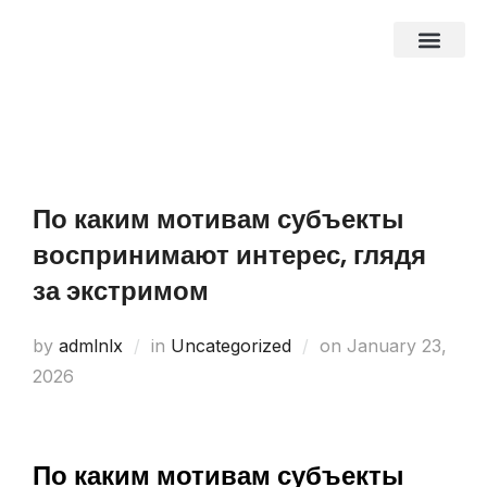
About Us
Business Entities
Development & Investor
Contact Us
По каким мотивам субъекты
воспринимают интерес, глядя
за экстримом
by
admlnlx
in
Uncategorized
on
January 23,
2026
По каким мотивам субъекты