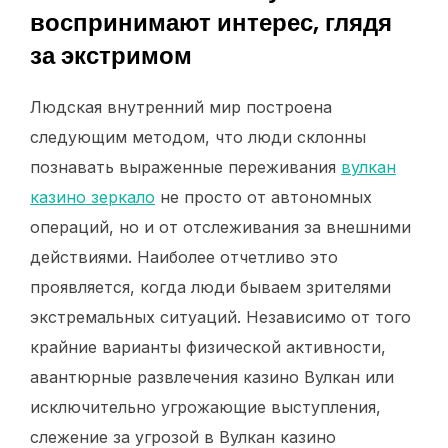
воспринимают интерес, глядя
за экстримом
Людская внутренний мир построена
следующим методом, что люди склонны
познавать выраженные переживания
вулкан
казино зеркало
не просто от автономных
операций, но и от отслеживания за внешними
действиями. Наиболее отчетливо это
проявляется, когда люди бываем зрителями
экстремальных ситуаций. Независимо от того
крайние варианты физической активности,
авантюрные развлечения казино Вулкан или
исключительно угрожающие выступления,
слежение за угрозой в Вулкан казино