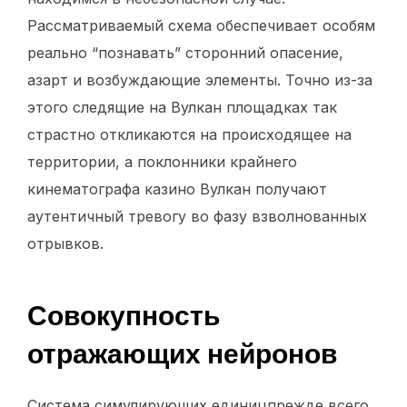
Рассматриваемый схема обеспечивает особям
реально “познавать” сторонний опасение,
азарт и возбуждающие элементы. Точно из-за
этого следящие на Вулкан площадках так
страстно откликаются на происходящее на
территории, а поклонники крайнего
кинематографа казино Вулкан получают
аутентичный тревогу во фазу взволнованных
отрывков.
Совокупность
отражающих нейронов
Система симулирующих единицпрежде всего