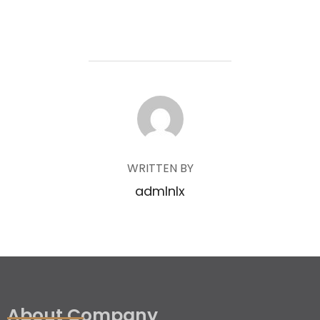
POST AUTHOR
WRITTEN BY
admlnlx
About Company