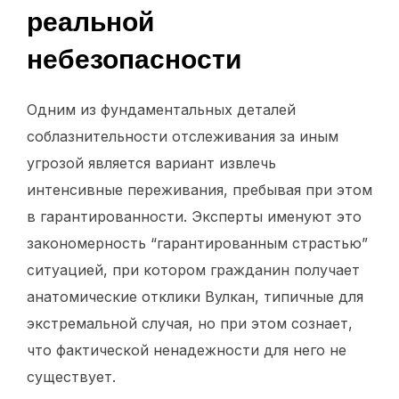
реальной
небезопасности
Одним из фундаментальных деталей
соблазнительности отслеживания за иным
угрозой является вариант извлечь
интенсивные переживания, пребывая при этом
в гарантированности. Эксперты именуют это
закономерность “гарантированным страстью”
ситуацией, при котором гражданин получает
анатомические отклики Вулкан, типичные для
экстремальной случая, но при этом сознает,
что фактической ненадежности для него не
существует.