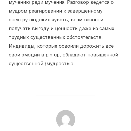
мучению ради мучения. Разговор ведется о
мудром реагировании к завершенному
спектру людских чувств, возможности
получать выгоду и ценность даже из самых
трудных существенных обстоятельств.
Индивиды, которые освоили дорожить все
свои эмоции в pin up, обладают повышенной
существенной {мудростью
POST AUTHOR