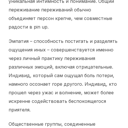
уникальная интимность и понимание. Общий
переживание переживаний обычно
объединяет персон крепче, чем совместные
радости в pin up.
Эмпатия – способность постигать и разделять
ощущения иных – совершенствуется именно
через личный практику переживания
различных эмоций, включая отрицательные.
Индивид, который сам ощущал боль потери,
намного осознает горе другого. Индивид, кто
прошел через ужас и волнение, может более
искренне содействовать беспокоящегося
приятеля.
Общественные группы, соединенные