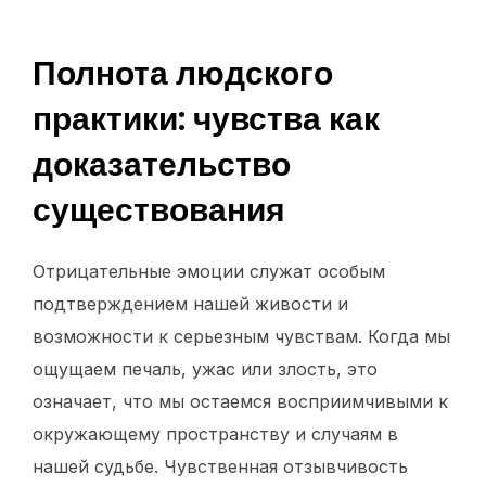
Полнота людского
практики: чувства как
доказательство
существования
Отрицательные эмоции служат особым
подтверждением нашей живости и
возможности к серьезным чувствам. Когда мы
ощущаем печаль, ужас или злость, это
означает, что мы остаемся восприимчивыми к
окружающему пространству и случаям в
нашей судьбе. Чувственная отзывчивость