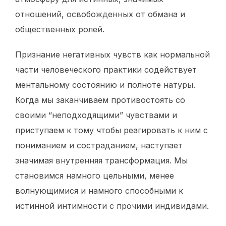
отношений, освобожденных от обмана и
общественных ролей.
Признание негативных чувств как нормальной
части человеческого практики содействует
ментальному состоянию и полноте натуры.
Когда мы заканчиваем противостоять со
своими “неподходящими” чувствами и
приступаем к тому чтобы реагировать к ним с
пониманием и состраданием, наступает
значимая внутренняя трансформация. Мы
становимся намного цельными, менее
волнующимися и намного способными к
истинной интимности с прочими индивидами.