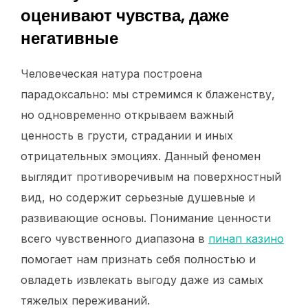
оценивают чувства, даже
негативные
Человеческая натура построена
парадоксально: мы стремимся к блаженству,
но одновременно открываем важный
ценность в грусти, страдании и иных
отрицательных эмоциях. Данный феномен
выглядит противоречивым на поверхностный
вид, но содержит серьезные душевные и
развивающие основы. Понимание ценности
всего чувственного диапазона в
пинап казино
помогает нам признать себя полностью и
овладеть извлекать выгоду даже из самых
тяжелых переживаний.