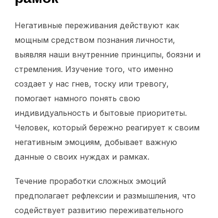
Негативные переживания действуют как
мощным средством познания личности,
выявляя наши внутренние принципы, боязни и
стремления. Изучение того, что именно
создает у нас гнев, тоску или тревогу,
помогает намного понять свою
индивидуальность и бытовые приоритеты.
Человек, который бережно реагирует к своим
негативным эмоциям, добывает важную
данные о своих нуждах и рамках.
Течение проработки сложных эмоций
предполагает рефлексии и размышления, что
содействует развитию переживательного