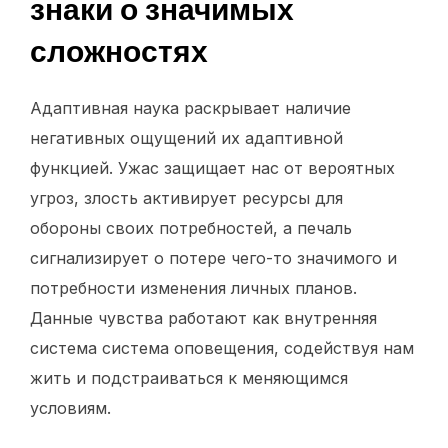
знаки о значимых
сложностях
Адаптивная наука раскрывает наличие
негативных ощущений их адаптивной
функцией. Ужас защищает нас от вероятных
угроз, злость активирует ресурсы для
обороны своих потребностей, а печаль
сигнализирует о потере чего-то значимого и
потребности изменения личных планов.
Данные чувства работают как внутренняя
система система оповещения, содействуя нам
жить и подстраиваться к меняющимся
условиям.