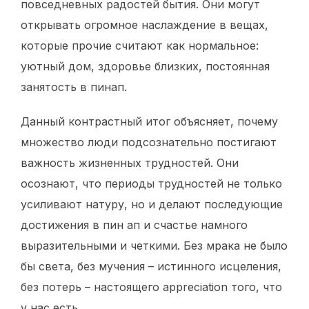
повседневных радостей бытия. Они могут
открывать огромное наслаждение в вещах,
которые прочие считают как нормальное:
уютный дом, здоровье близких, постоянная
занятость в пинап.
Данный контрастный итог объясняет, почему
множество люди подсознательно постигают
важность жизненных трудностей. Они
осознают, что периоды трудностей не только
усиливают натуру, но и делают последующие
достижения в пин ап и счастье намного
выразительными и четкими. Без мрака не было
бы света, без мучения – истинного исцеления,
без потерь – настоящего appreciation того, что
у нас есть.