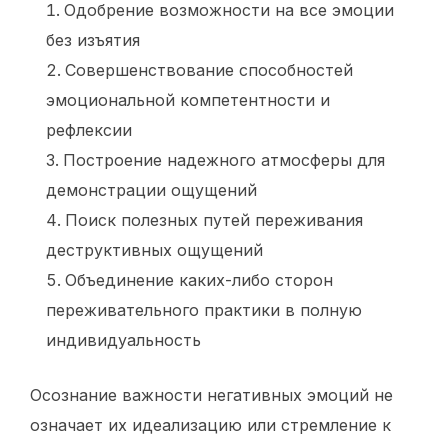
Одобрение возможности на все эмоции
без изъятия
Совершенствование способностей
эмоциональной компетентности и
рефлексии
Построение надежного атмосферы для
демонстрации ощущений
Поиск полезных путей переживания
деструктивных ощущений
Объединение каких-либо сторон
переживательного практики в полную
индивидуальность
Осознание важности негативных эмоций не
означает их идеализацию или стремление к