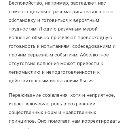
Беспокойство, например, заставляет нас
намного детально рассматривать внешнюю
обстановку и готовиться к вероятным
трудностям. Люди с разумным мерой
волнения обычно проявляют превосходную
готовность к испытаниям, собеседованиям и
прочим серьезным событиям. Абсолютное
отсутствие волнения может привести к
легкомыслию и неподготовленности к
действительным испытаниям бытия.
Переживание сожаления, хотя и неприятное,
играет ключевую роль в сохранении
общественных норм и нравственных
принципов. Оно помогает нам корректировать