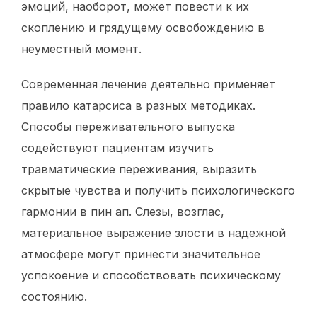
эмоций, наоборот, может повести к их
скоплению и грядущему освобождению в
неуместный момент.
Современная лечение деятельно применяет
правило катарсиса в разных методиках.
Способы переживательного выпуска
содействуют пациентам изучить
травматические переживания, выразить
скрытые чувства и получить психологического
гармонии в пин ап. Слезы, возглас,
материальное выражение злости в надежной
атмосфере могут принести значительное
успокоение и способствовать психическому
состоянию.