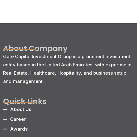
About Company
Gate Capital Investment Group is a prominent investment
entity based in the United Arab Emirates, with expertise in
Real Estate, Healthcare, Hospitality, and business setup
and management.
Quick Links
About Us
Career
Awards