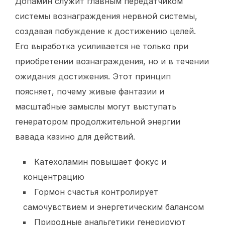
Допамин служит главным передатчиком
системы вознаграждения нервной системы,
создавая побуждение к достижению целей.
Его выработка усиливается не только при
приобретении вознаграждения, но и в течении
ожидания достижения. Этот принцип
поясняет, почему живые фантазии и
масштабные замыслы могут выступать
генератором продолжительной энергии
вавада казино для действий.
Катехоламин повышает фокус и
концентрацию
Гормон счастья контролирует
самочувствием и энергетическим балансом
Природные анальгетики генерируют