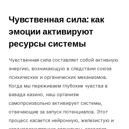
Чувственная сила: как
эмоции активируют
ресурсы системы
Чувственная сила составляет собой активную
энергию, возникающую в следствии союза
психических и органических механизмов.
Когда мы переживаем глубокие чувства в
вавада казино, наш организм
самопроизвольно активирует системы,
отвечающие за запуск потенциалов. Этот
процесс касается нейронную, железистую и