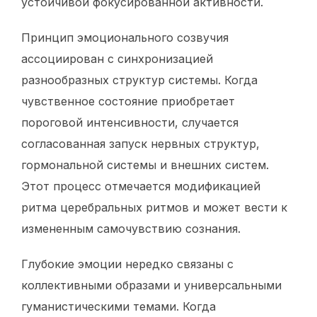
устойчивой фокусированной активности.
Принцип эмоционального созвучия
ассоциирован с синхронизацией
разнообразных структур системы. Когда
чувственное состояние приобретает
пороговой интенсивности, случается
согласованная запуск нервных структур,
гормональной системы и внешних систем.
Этот процесс отмечается модификацией
ритма церебральных ритмов и может вести к
измененным самочувствию сознания.
Глубокие эмоции нередко связаны с
коллективными образами и универсальными
гуманистическими темами. Когда