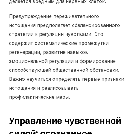
делается вредным для нервных клеток.
Предупреждение переживательного
истощения предполагает сбалансированного
стратегии к регуляции чувствами. Это
содержит систематические промежутки
регенерации, развитие навыков
эмоциональной регуляции и формирование
способствующей общественной обстановки.
Важно научиться определять первые признаки
истощения и реализовывать
профилактические меры.
Управление чувственной
силой: осознанное