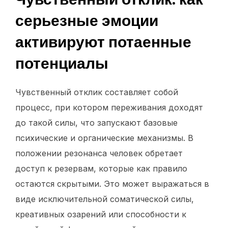
серьезные эмоции
активируют потаенные
потенциалы
Чувственный отклик составляет собой
процесс, при котором переживания доходят
до такой силы, что запускают базовые
психические и органические механизмы. В
положении резонанса человек обретает
доступ к резервам, которые как правило
остаются скрытыми. Это может выражаться в
виде исключительной соматической силы,
креативных озарений или способности к