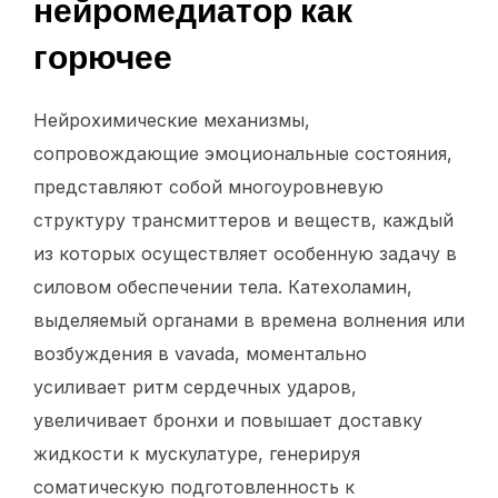
нейромедиатор как
горючее
Нейрохимические механизмы,
сопровождающие эмоциональные состояния,
представляют собой многоуровневую
структуру трансмиттеров и веществ, каждый
из которых осуществляет особенную задачу в
силовом обеспечении тела. Катехоламин,
выделяемый органами в времена волнения или
возбуждения в vavada, моментально
усиливает ритм сердечных ударов,
увеличивает бронхи и повышает доставку
жидкости к мускулатуре, генерируя
соматическую подготовленность к