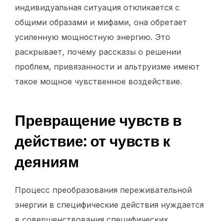
индивидуальная ситуация откликается с
общими образами и мифами, она обретает
усиленную мощностную энергию. Это
раскрывает, почему рассказы о решении
проблем, привязанности и альтруизме имеют
такое мощное чувственное воздействие.
Превращение чувств в
действие: от чувств к
деяниям
Процесс преобразования переживательной
энергии в специфические действия нуждается
в совершенствования специфических