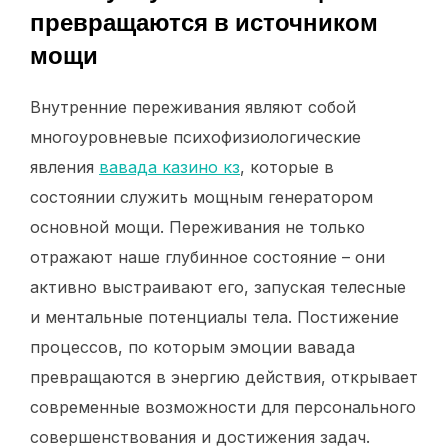
превращаются в источником
мощи
Внутренние переживания являют собой
многоуровневые психофизиологические
явления
вавада казино кз
, которые в
состоянии служить мощным генератором
основной мощи. Переживания не только
отражают наше глубинное состояние – они
активно выстраивают его, запуская телесные
и ментальные потенциалы тела. Постижение
процессов, по которым эмоции вавада
превращаются в энергию действия, открывает
современные возможности для персонального
совершенствования и достижения задач.