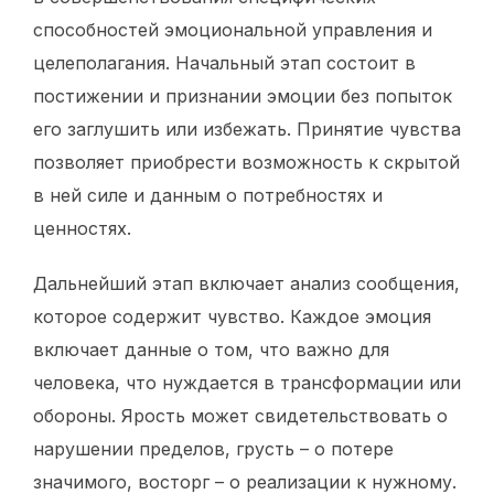
способностей эмоциональной управления и
целеполагания. Начальный этап состоит в
постижении и признании эмоции без попыток
его заглушить или избежать. Принятие чувства
позволяет приобрести возможность к скрытой
в ней силе и данным о потребностях и
ценностях.
Дальнейший этап включает анализ сообщения,
которое содержит чувство. Каждое эмоция
включает данные о том, что важно для
человека, что нуждается в трансформации или
обороны. Ярость может свидетельствовать о
нарушении пределов, грусть – о потере
значимого, восторг – о реализации к нужному.