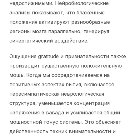
недостижимыми. Нейробиологические
анализы показывают, что блаженные
положения активируют разнообразные
регионы мозга параллельно, генерируя
синергетический воздействие.
Ощущение gratitude и признательности также
производит существенную положительную
мощь. Когда мы сосредотачиваемся на
позитивных аспектах бытия, включается
парасимпатическая неврологическая
структура, уменьшается концентрация
напряжения в вавада и усиливается общий
мощностной тонус системы. Это объясняет
действенность техник внимательности и