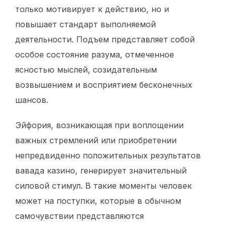
только мотивирует к действию, но и
повышает стандарт выполняемой
деятельности. Подъем представляет собой
особое состояние разума, отмеченное
ясностью мыслей, созидательным
возвышением и восприятием бесконечных
шансов.
Эйфория, возникающая при воплощении
важных стремлений или приобретении
непредвиденно положительных результатов
вавада казино, генерирует значительный
силовой стимул. В такие моменты человек
может на поступки, которые в обычном
самочувствии представляются