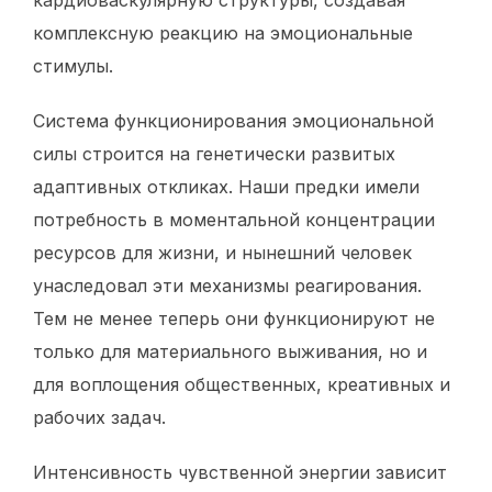
кардиоваскулярную структуры, создавая
комплексную реакцию на эмоциональные
стимулы.
Система функционирования эмоциональной
силы строится на генетически развитых
адаптивных откликах. Наши предки имели
потребность в моментальной концентрации
ресурсов для жизни, и нынешний человек
унаследовал эти механизмы реагирования.
Тем не менее теперь они функционируют не
только для материального выживания, но и
для воплощения общественных, креативных и
рабочих задач.
Интенсивность чувственной энергии зависит