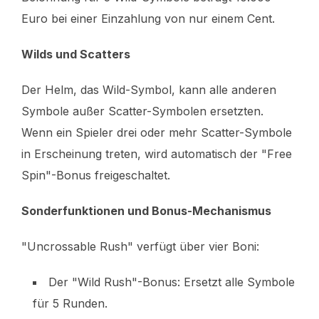
Euro bei einer Einzahlung von nur einem Cent.
Wilds und Scatters
Der Helm, das Wild-Symbol, kann alle anderen
Symbole außer Scatter-Symbolen ersetzten.
Wenn ein Spieler drei oder mehr Scatter-Symbole
in Erscheinung treten, wird automatisch der "Free
Spin"-Bonus freigeschaltet.
Sonderfunktionen und Bonus-Mechanismus
"Uncrossable Rush" verfügt über vier Boni:
Der "Wild Rush"-Bonus: Ersetzt alle Symbole
für 5 Runden.