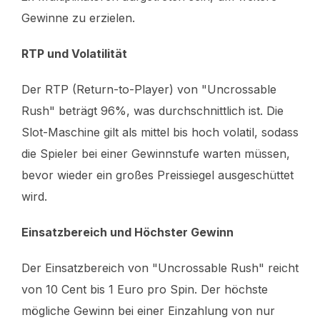
Gewinne zu erzielen.
RTP und Volatilität
Der RTP (Return-to-Player) von "Uncrossable
Rush" beträgt 96%, was durchschnittlich ist. Die
Slot-Maschine gilt als mittel bis hoch volatil, sodass
die Spieler bei einer Gewinnstufe warten müssen,
bevor wieder ein großes Preissiegel ausgeschüttet
wird.
Einsatzbereich und Höchster Gewinn
Der Einsatzbereich von "Uncrossable Rush" reicht
von 10 Cent bis 1 Euro pro Spin. Der höchste
mögliche Gewinn bei einer Einzahlung von nur