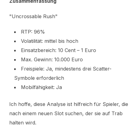
Zusammenfassung
"Uncrossable Rush"
RTP: 96%
Volatilität: mittel bis hoch
Einsatzbereich: 10 Cent – 1 Euro
Max. Gewinn: 10.000 Euro
Freispiele: Ja, mindestens drei Scatter-
Symbole erforderlich
Mobilfähigkeit: Ja
Ich hoffe, diese Analyse ist hilfreich für Spieler, die
nach einem neuen Slot suchen, der sie auf Trab
halten wird.