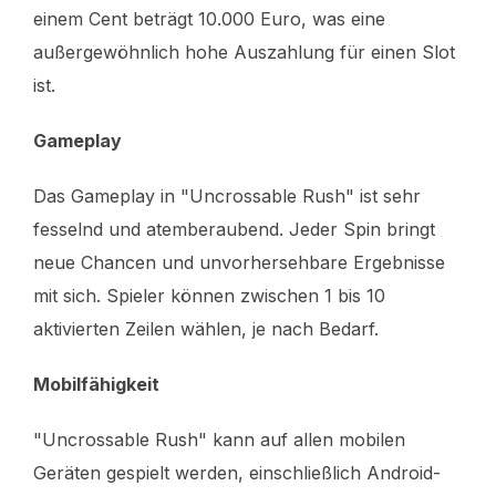
einem Cent beträgt 10.000 Euro, was eine
außergewöhnlich hohe Auszahlung für einen Slot
ist.
Gameplay
Das Gameplay in "Uncrossable Rush" ist sehr
fesselnd und atemberaubend. Jeder Spin bringt
neue Chancen und unvorhersehbare Ergebnisse
mit sich. Spieler können zwischen 1 bis 10
aktivierten Zeilen wählen, je nach Bedarf.
Mobilfähigkeit
"Uncrossable Rush" kann auf allen mobilen
Geräten gespielt werden, einschließlich Android-