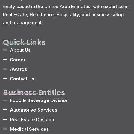
entity based in the United Arab Emirates, with expertise in
Real Estate, Healthcare, Hospitality, and business setup
and management.
Quick Links
About Us
Career
Awards
Contact Us
Business Entities
Food & Beverage Division
Automotive Services
Real Estate Division
Medical Services