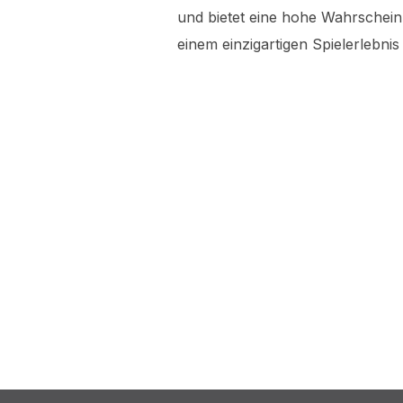
und bietet eine hohe Wahrschein
einem einzigartigen Spielerlebn