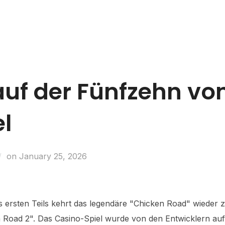
Business Entities
Development & Investors
Caree
uf der Fünfzehn vo
el
on
January 25, 2026
 ersten Teils kehrt das legendäre "Chicken Road" wieder z
 Road 2". Das Casino-Spiel wurde von den Entwicklern au