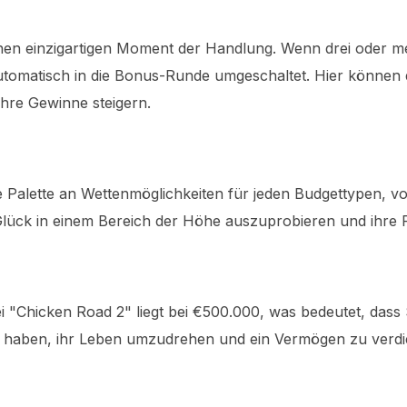
einen einzigartigen Moment der Handlung. Wenn drei oder m
automatisch in die Bonus-Runde umgeschaltet. Hier können 
hre Gewinne steigern.
te Palette an Wettenmöglichkeiten für jeden Budgettypen, v
 Glück in einem Bereich der Höhe auszuprobieren und ihre F
 "Chicken Road 2" liegt bei €500.000, was bedeutet, dass 
ce haben, ihr Leben umzudrehen und ein Vermögen zu verdi