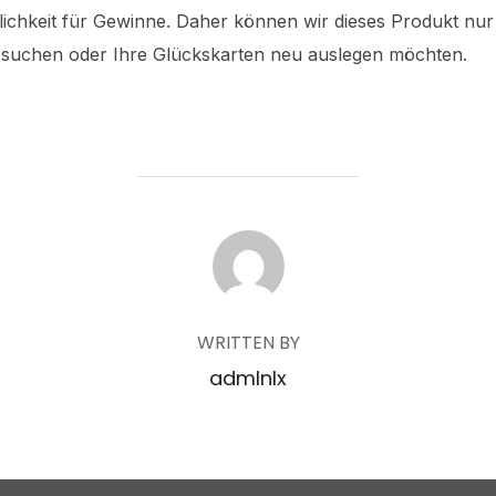
lichkeit für Gewinne. Daher können wir dieses Produkt nu
is suchen oder Ihre Glückskarten neu auslegen möchten.
POST AUTHOR
WRITTEN BY
admlnlx