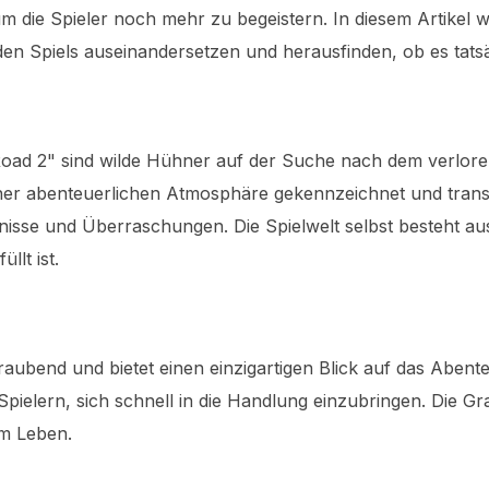
m die Spieler noch mehr zu begeistern. In diesem Artikel 
n Spiels auseinandersetzen und herausfinden, ob es tatsäch
oad 2" sind wilde Hühner auf der Suche nach dem verlor
iner abenteuerlichen Atmosphäre gekennzeichnet und transpo
nisse und Überraschungen. Die Spielwelt selbst besteht au
llt ist.
aubend und bietet einen einzigartigen Blick auf das Abente
ielern, sich schnell in die Handlung einzubringen. Die Graf
um Leben.