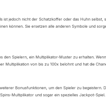
ls ist jedoch nicht der Schatzkoffer oder das Huhn selbst, 
inen können. Sie ersetzen alle anderen Symbole und sorge
es den Spielern, ein Multiplikator-Muster zu erhalten. Wen
iner Multiplikation von bis zu 100x belohnt und hat die Cha
 weiterer Bonusfunktionen, um den Spieler zu begeistern. 
ins-Multiplikator und sogar ein spezielles Jackpot-Spiel.