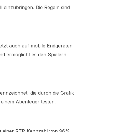
l einzubringen. Die Regeln sind
jetzt auch auf mobile Endgeräten
nd ermöglicht es den Spielern
nnzeichnet, die durch die Grafik
in einem Abenteuer testen.
mit einer RTP-Kennzahl von 96%