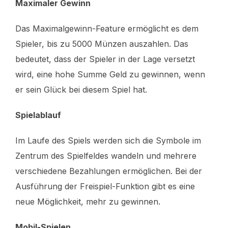
Maximaler Gewinn
Das Maximalgewinn-Feature ermöglicht es dem
Spieler, bis zu 5000 Münzen auszahlen. Das
bedeutet, dass der Spieler in der Lage versetzt
wird, eine hohe Summe Geld zu gewinnen, wenn
er sein Glück bei diesem Spiel hat.
Spielablauf
Im Laufe des Spiels werden sich die Symbole im
Zentrum des Spielfeldes wandeln und mehrere
verschiedene Bezahlungen ermöglichen. Bei der
Ausführung der Freispiel-Funktion gibt es eine
neue Möglichkeit, mehr zu gewinnen.
Mobil-Spielen