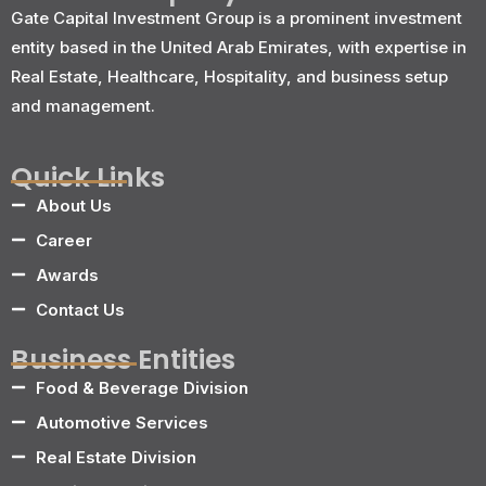
Gate Capital Investment Group is a prominent investment
entity based in the United Arab Emirates, with expertise in
Real Estate, Healthcare, Hospitality, and business setup
and management.
Quick Links
About Us
Career
Awards
Contact Us
Business Entities
Food & Beverage Division
Automotive Services
Real Estate Division