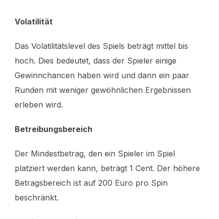
Volatilität
Das Volatilitätslevel des Spiels beträgt mittel bis
hoch. Dies bedeutet, dass der Spieler einige
Gewinnchancen haben wird und dann ein paar
Runden mit weniger gewöhnlichen Ergebnissen
erleben wird.
Betreibungsbereich
Der Mindestbetrag, den ein Spieler im Spiel
platziert werden kann, beträgt 1 Cent. Der höhere
Betragsbereich ist auf 200 Euro pro Spin
beschränkt.