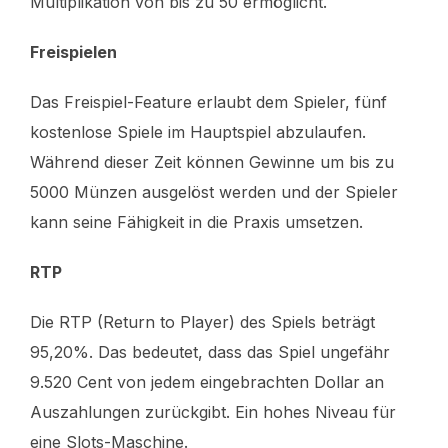
Multiplikation von bis zu 50 ermöglicht.
Freispielen
Das Freispiel-Feature erlaubt dem Spieler, fünf
kostenlose Spiele im Hauptspiel abzulaufen.
Während dieser Zeit können Gewinne um bis zu
5000 Münzen ausgelöst werden und der Spieler
kann seine Fähigkeit in die Praxis umsetzen.
RTP
Die RTP (Return to Player) des Spiels beträgt
95,20%. Das bedeutet, dass das Spiel ungefähr
9.520 Cent von jedem eingebrachten Dollar an
Auszahlungen zurückgibt. Ein hohes Niveau für
eine Slots-Maschine.