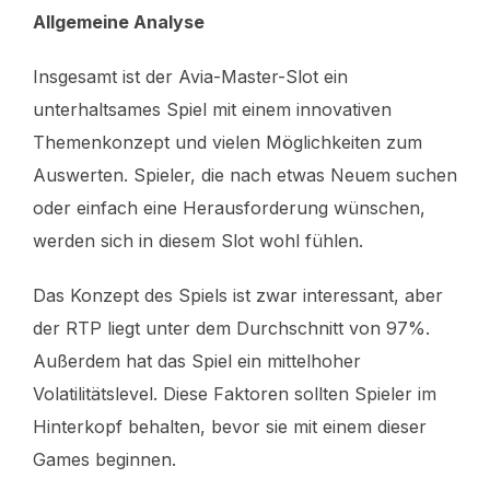
Allgemeine Analyse
Insgesamt ist der Avia-Master-Slot ein
unterhaltsames Spiel mit einem innovativen
Themenkonzept und vielen Möglichkeiten zum
Auswerten. Spieler, die nach etwas Neuem suchen
oder einfach eine Herausforderung wünschen,
werden sich in diesem Slot wohl fühlen.
Das Konzept des Spiels ist zwar interessant, aber
der RTP liegt unter dem Durchschnitt von 97%.
Außerdem hat das Spiel ein mittelhoher
Volatilitätslevel. Diese Faktoren sollten Spieler im
Hinterkopf behalten, bevor sie mit einem dieser
Games beginnen.