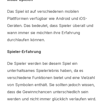
Das Spiel ist auf verschiedenen mobilen
Plattformen verfügbar wie Android und iOS-
Geräten. Das bedeutet, dass Spieler überall und
wann immer sie möchten ihre Erfahrung
durchlaufen können.
Spieler-Erfahrung
Die Spieler werden bei diesem Spiel ein
unterhaltsames Spielerlebnis haben, da es
verschiedene Funktionen bietet und eine Vielzahl
von Symbolen enthält. Sie sollten jedoch wissen,
dass die Gewinnchancen unterschiedlich sein
werden und nicht immer glücklich verlaufen wird.