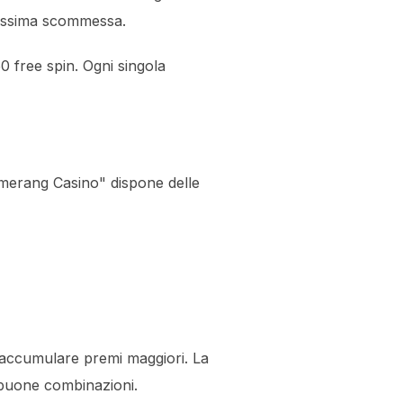
 massima scommessa.
0 free spin. Ogni singola
oomerang Casino" dispone delle
i accumulare premi maggiori. La
o buone combinazioni.