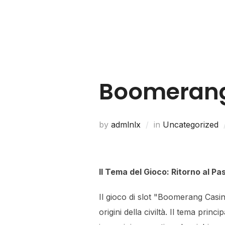
Home
About Us
Boomerang
by
admlnlx
in
Uncategorized
Il Tema del Gioco: Ritorno al Pa
Il gioco di slot "Boomerang Casin
origini della civiltà. Il tema pri