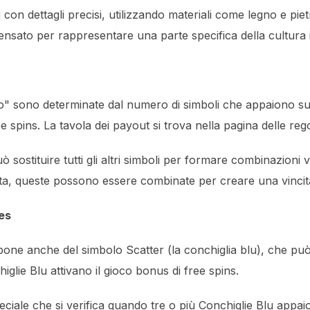
i con dettagli precisi, utilizzando materiali come legno e p
ensato per rappresentare una parte specifica della cultura 
" sono determinate dal numero di simboli che appaiono sul
ee spins. La tavola dei payout si trova nella pagina delle reg
uò sostituire tutti gli altri simboli per formare combinazioni v
ata, queste possono essere combinate per creare una vinci
es
one anche del simbolo Scatter (la conchiglia blu), che può
iglie Blu attivano il gioco bonus di free spins.
iale che si verifica quando tre o più Conchiglie Blu appaio