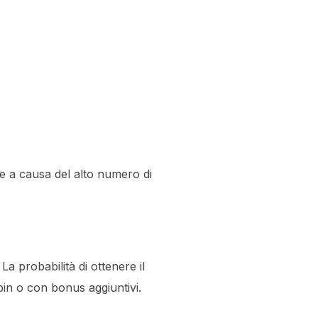
gue a causa del alto numero di
 probabilità di ottenere il
pin o con bonus aggiuntivi.