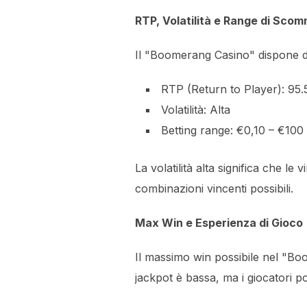
RTP, Volatilità e Range di Sco
Il "Boomerang Casino" dispone de
RTP (Return to Player): 95
Volatilità: Alta
Betting range: €0,10 – €100
La volatilità alta significa che l
combinazioni vincenti possibili.
Max Win e Esperienza di Gioco
Il massimo win possibile nel "Bo
jackpot è bassa, ma i giocatori p