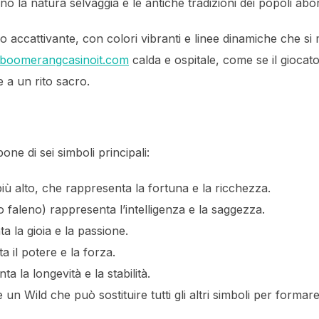
o la natura selvaggia e le antiche tradizioni dei popoli abor
ivo accattivante, con colori vibranti e linee dinamiche che 
//boomerangcasinoit.com
calda e ospitale, come se il giocat
 a un rito sacro.
ne di sei simboli principali:
ù alto, che rappresenta la fortuna e la ricchezza.
o faleno) rappresenta l’intelligenza e la saggezza.
 la gioia e la passione.
a il potere e la forza.
a la longevità e la stabilità.
 è un Wild che può sostituire tutti gli altri simboli per forma