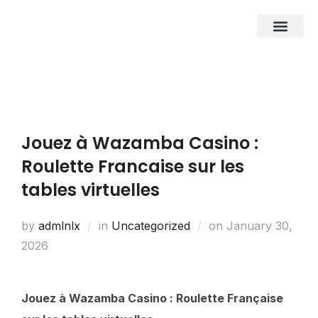
About Us
Business Entities
Development & Investor
Contact Us
Jouez à Wazamba Casino :
Roulette Francaise sur les
tables virtuelles
by
admlnlx
in
Uncategorized
on
January 30,
2026
Jouez à Wazamba Casino : Roulette Française