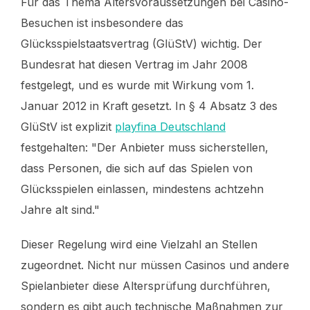
Für das Thema Altersvoraussetzungen bei Casino-
Besuchen ist insbesondere das
Glücksspielstaatsvertrag (GlüStV) wichtig. Der
Bundesrat hat diesen Vertrag im Jahr 2008
festgelegt, und es wurde mit Wirkung vom 1.
Januar 2012 in Kraft gesetzt. In § 4 Absatz 3 des
GlüStV ist explizit
playfina Deutschland
festgehalten: "Der Anbieter muss sicherstellen,
dass Personen, die sich auf das Spielen von
Glücksspielen einlassen, mindestens achtzehn
Jahre alt sind."
Dieser Regelung wird eine Vielzahl an Stellen
zugeordnet. Nicht nur müssen Casinos und andere
Spielanbieter diese Altersprüfung durchführen,
sondern es gibt auch technische Maßnahmen zur