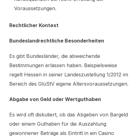
Voraussetzungen.
Rechtlicher Kontext
Bundeslandrechtliche Besonderheiten
Es gibt Bundesländer, die abweichende
Bestimmungen erlassen haben. Beispielsweise
regelt Hessen in seiner Landeszustellung 1/2012 im
Bereich des GlüStV eigene Altersvoraussetzungen.
Abgabe von Geld oder Wertguthaben
Es wird oft diskutiert, ob das Abgeben von Bargeld
oder einem Guthaben für die Auszahlung
gewonnener Beträge als Eintritt in ein Casino