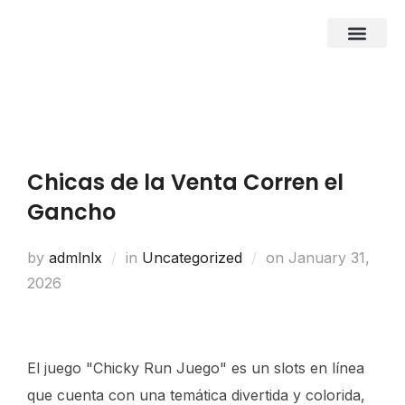
About Us
Business Entities
Development & Investor
Contact Us
Chicas de la Venta Corren el
Gancho
by
admlnlx
in
Uncategorized
on
January 31,
2026
El juego "Chicky Run Juego" es un slots en línea
que cuenta con una temática divertida y colorida,