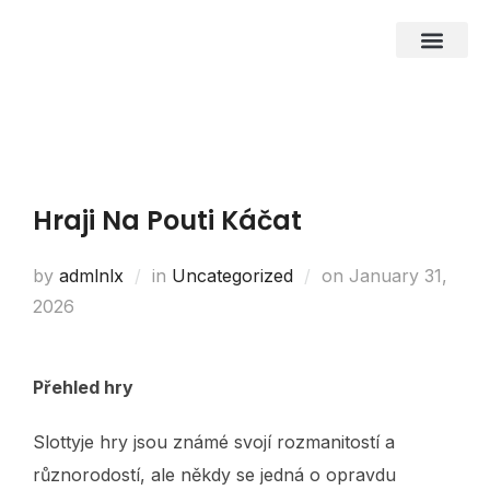
About Us
Business Entities
Development & Investor
Contact Us
Hraji Na Pouti Káčat
by
admlnlx
in
Uncategorized
on
January 31,
2026
Přehled hry
Slottyje hry jsou známé svojí rozmanitostí a
různorodostí, ale někdy se jedná o opravdu