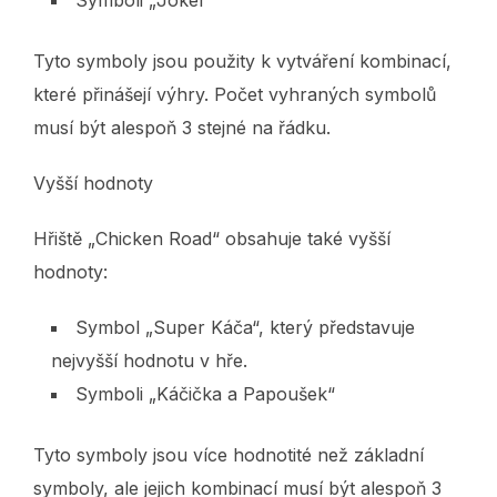
Tyto symboly jsou použity k vytváření kombinací,
které přinášejí výhry. Počet vyhraných symbolů
musí být alespoň 3 stejné na řádku.
Vyšší hodnoty
Hřiště „Chicken Road“ obsahuje také vyšší
hodnoty:
Symbol „Super Káča“, který představuje
nejvyšší hodnotu v hře.
Symboli „Káčička a Papoušek“
Tyto symboly jsou více hodnotité než základní
symboly, ale jejich kombinací musí být alespoň 3