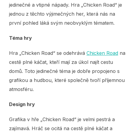
jedinečné a vtipné nápady. Hra „Chicken Road“ je
jednou z těchto výjimečných her, která nás na
první pohled láká svým neobvyklým tématem.
Téma hry
Hra „Chicken Road“ se odehrává
Chicken Road
na
cestě plné káčat, kteří mají za úkol najít cestu
domů. Toto jedinečné téma je dobře propojeno s
grafikou a hudbou, které společně tvoří příjemnou
atmosféru.
Design hry
Grafika v hře „Chicken Road“ je velmi pestrá a
zajímavá. Hráč se ocitá na cestě plné káčat a