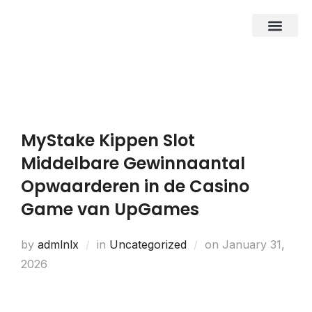
About Us
Business Entities
Development & Investor
Contact Us
MyStake Kippen Slot
Middelbare Gewinnaantal
Opwaarderen in de Casino
Game van UpGames
by
admlnlx
in
Uncategorized
on
January 31,
2026