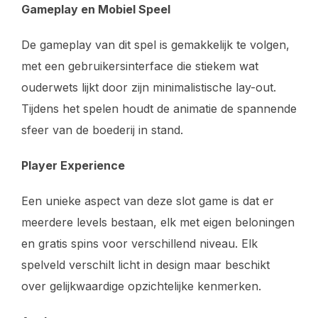
Gameplay en Mobiel Speel
De gameplay van dit spel is gemakkelijk te volgen,
met een gebruikersinterface die stiekem wat
ouderwets lijkt door zijn minimalistische lay-out.
Tijdens het spelen houdt de animatie de spannende
sfeer van de boederij in stand.
Player Experience
Een unieke aspect van deze slot game is dat er
meerdere levels bestaan, elk met eigen beloningen
en gratis spins voor verschillend niveau. Elk
spelveld verschilt licht in design maar beschikt
over gelijkwaardige opzichtelijke kenmerken.