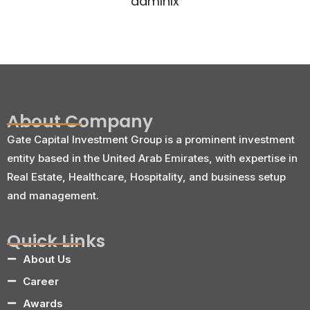
admlnlx
About Company
Gate Capital Investment Group is a prominent investment
entity based in the United Arab Emirates, with expertise in
Real Estate, Healthcare, Hospitality, and business setup
and management.
Quick Links
About Us
Career
Awards