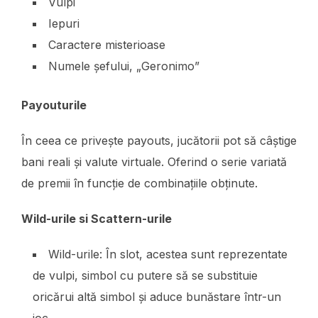
Vulpi
Iepuri
Caractere misterioase
Numele șefului, „Geronimo”
Payouturile
În ceea ce privește payouts, jucătorii pot să câștige
bani reali și valute virtuale. Oferind o serie variată
de premii în funcție de combinațiile obținute.
Wild-urile si Scattern-urile
Wild-urile: În slot, acestea sunt reprezentate
de vulpi, simbol cu putere să se substituie
oricărui altă simbol și aduce bunăstare într-un
joc.