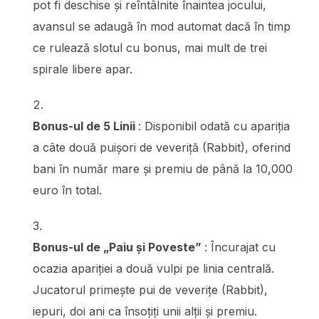
pot fi deschise și reîntâlnite înaintea jocului,
avansul se adaugă în mod automat dacă în timp
ce rulează slotul cu bonus, mai mult de trei
spirale libere apar.
Bonus-ul de 5 Linii
: Disponibil odată cu apariția
a câte două puișori de veveriță (Rabbit), oferind
bani în număr mare și premiu de până la 10,000
euro în total.
Bonus-ul de „Paiu și Poveste”
: Încurajat cu
ocazia apariției a două vulpi pe linia centrală.
Jucatorul primește pui de veverițe (Rabbit),
iepuri, doi ani ca însoțiți unii alții și premiu.