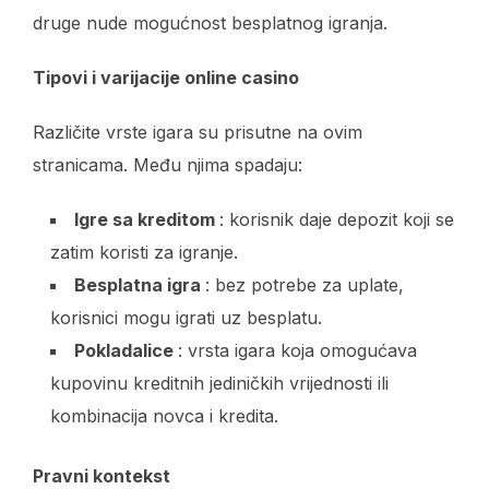
druge nude mogućnost besplatnog igranja.
Tipovi i varijacije online casino
Različite vrste igara su prisutne na ovim
stranicama. Među njima spadaju:
Igre sa kreditom
: korisnik daje depozit koji se
zatim koristi za igranje.
Besplatna igra
: bez potrebe za uplate,
korisnici mogu igrati uz besplatu.
Pokladalice
: vrsta igara koja omogućava
kupovinu kreditnih jediničkih vrijednosti ili
kombinacija novca i kredita.
Pravni kontekst