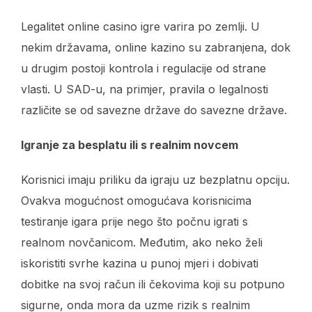
Legalitet online casino igre varira po zemlji. U
nekim državama, online kazino su zabranjena, dok
u drugim postoji kontrola i regulacije od strane
vlasti. U SAD-u, na primjer, pravila o legalnosti
različite se od savezne države do savezne države.
Igranje za besplatu ili s realnim novcem
Korisnici imaju priliku da igraju uz bezplatnu opciju.
Ovakva mogućnost omogućava korisnicima
testiranje igara prije nego što počnu igrati s
realnom novčanicom. Međutim, ako neko želi
iskoristiti svrhe kazina u punoj mjeri i dobivati
dobitke na svoj račun ili čekovima koji su potpuno
sigurne, onda mora da uzme rizik s realnim