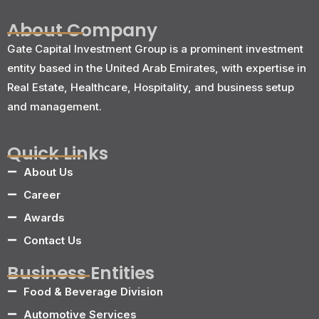
About Company
Gate Capital Investment Group is a prominent investment
entity based in the United Arab Emirates, with expertise in
Real Estate, Healthcare, Hospitality, and business setup
and management.
Quick Links
About Us
Career
Awards
Contact Us
Business Entities
Food & Beverage Division
Automotive Services