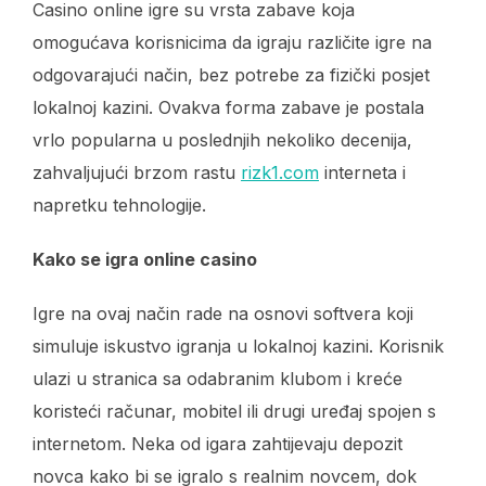
Casino online igre su vrsta zabave koja
omogućava korisnicima da igraju različite igre na
odgovarajući način, bez potrebe za fizički posjet
lokalnoj kazini. Ovakva forma zabave je postala
vrlo popularna u poslednjih nekoliko decenija,
zahvaljujući brzom rastu
rizk1.com
interneta i
napretku tehnologije.
Kako se igra online casino
Igre na ovaj način rade na osnovi softvera koji
simuluje iskustvo igranja u lokalnoj kazini. Korisnik
ulazi u stranica sa odabranim klubom i kreće
koristeći računar, mobitel ili drugi uređaj spojen s
internetom. Neka od igara zahtijevaju depozit
novca kako bi se igralo s realnim novcem, dok