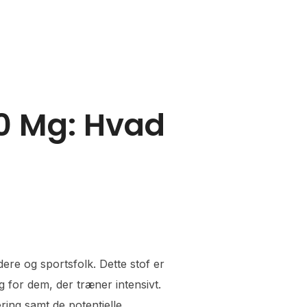
rs
Contact Us
0 Mg: Hvad
re og sportsfolk. Dette stof er
lg for dem, der træner intensivt.
ring samt de potentielle