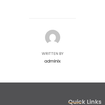
POST AUTHOR
WRITTEN BY
admlnlx
Quick Links