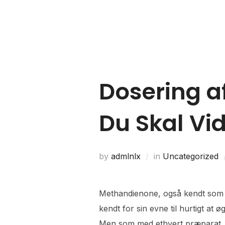
Home
About Us
Dosering a
Du Skal Vi
by
admlnlx
in
Uncategorized
Methandienone, også kendt som Di
kendt for sin evne til hurtigt at 
Men som med ethvert præparat, de