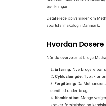
bivirkninger.
Detaljerede oplysninger om Met
sportsfarmakologi i Danmark.
Hvordan Dosere
Når du overvejer at bruge Methand
Erfaring:
Nye brugere bør sta
Cykluslængde:
Typisk er en
Forgiftning:
Da Methandienone
sundhed under brug.
Kombination:
Mange vælgere
kræver forsigtighed og kendskab