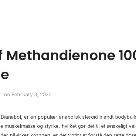
Business Entities
Development & Investors
Caree
f Methandienone 10
de
on
February 3, 2026
anabol, er en populær anabolisk steroid blandt bodybuilde
øge muskelmasse og styrke, hvilket gør det til et ønskeligt va
r påvirker kroppen, er det vigtigt at forstå den rette dose