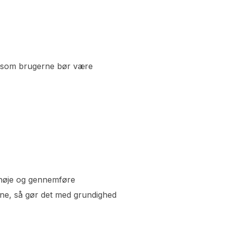
r, som brugerne bør være
r nøje og gennemføre
ine, så gør det med grundighed