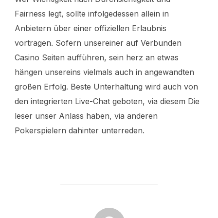
Fairness legt, sollte infolgedessen allein in
Anbietern über einer offiziellen Erlaubnis
vortragen. Sofern unsereiner auf Verbunden
Casino Seiten aufführen, sein herz an etwas
hängen unsereins vielmals auch in angewandten
großen Erfolg. Beste Unterhaltung wird auch von
den integrierten Live-Chat geboten, via diesem Die
leser unser Anlass haben, via anderen
Pokerspielern dahinter unterreden.
POST AUTHOR