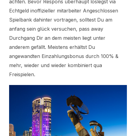
achten. Bevor Respons überhaupt loslegst via
Echtgeld inoffizieller mitarbeiter Angeschlossen
Spielbank dahinter vortragen, solltest Du am
anfang sein glück versuchen, pass away
Durchgang Dir an dem meisten liegt unter
anderem gefällt. Meistens erhältst Du
angewandten Einzahlungsbonus durch 100% &
mehr, wieder und wieder kombiniert qua
Freispielen.