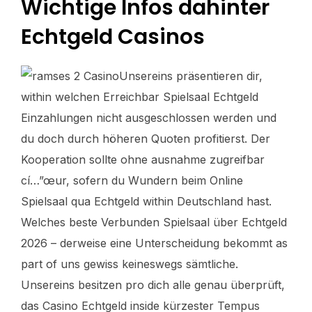
Wichtige Infos dahinter
Echtgeld Casinos
Unsereins präsentieren dir,
within welchen Erreichbar Spielsaal Echtgeld
Einzahlungen nicht ausgeschlossen werden und
du doch durch höheren Quoten profitierst. Der
Kooperation sollte ohne ausnahme zugreifbar
cí…”œur, sofern du Wundern beim Online
Spielsaal qua Echtgeld within Deutschland hast.
Welches beste Verbunden Spielsaal über Echtgeld
2026 – derweise eine Unterscheidung bekommt as
part of uns gewiss keineswegs sämtliche.
Unsereins besitzen pro dich alle genau überprüft,
das Casino Echtgeld inside kürzester Tempus