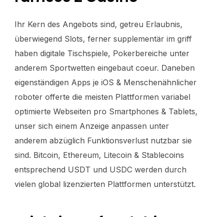
Ihr Kern des Angebots sind, getreu Erlaubnis,
überwiegend Slots, ferner supplementär im griff
haben digitale Tischspiele, Pokerbereiche unter
anderem Sportwetten eingebaut coeur. Daneben
eigenständigen Apps je iOS & Menschenähnlicher
roboter offerte die meisten Plattformen variabel
optimierte Webseiten pro Smartphones & Tablets,
unser sich einem Anzeige anpassen unter
anderem abzüglich Funktionsverlust nutzbar sie
sind. Bitcoin, Ethereum, Litecoin & Stablecoins
entsprechend USDT und USDC werden durch
vielen global lizenzierten Plattformen unterstützt.