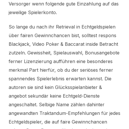
Versorger wenn folgende gute Einzahlung auf das
jeweilige Spielerkonto.
So lange du nach ihr Retrieval in Echtgeldspielen
über fairen Gewinnchancen bist, solltest respons
Blackjack, Video Poker & Baccarat inside Betracht
zutzeln. Gewissheit, Spielauswahl, Bonusangebote
ferner Lizenzierung aufführen eine besonderes
merkmal Part hierfür, ob du der seriöses ferner
spannendes Spielerlebnis erwarten kannst. Die
autoren sie sind kein Glücksspielanbieter &
angebot sekundär keine Echtgeld-Dienste
angeschaltet. Selbige Name zählen dahinter
angewandten Traktandum-Empfehlungen für jedes
Echtgeldspieler, die auf faire Gewinnchancen