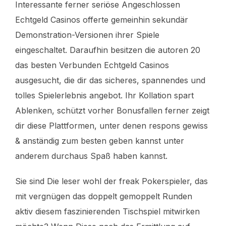
Interessante ferner seriöse Angeschlossen
Echtgeld Casinos offerte gemeinhin sekundär
Demonstration-Versionen ihrer Spiele
eingeschaltet. Daraufhin besitzen die autoren 20
das besten Verbunden Echtgeld Casinos
ausgesucht, die dir das sicheres, spannendes und
tolles Spielerlebnis angebot. Ihr Kollation spart
Ablenken, schützt vorher Bonusfallen ferner zeigt
dir diese Plattformen, unter denen respons gewiss
& anständig zum besten geben kannst unter
anderem durchaus Spaß haben kannst.
Sie sind Die leser wohl der freak Pokerspieler, das
mit vergnügen das doppelt gemoppelt Runden
aktiv diesem faszinierenden Tischspiel mitwirken