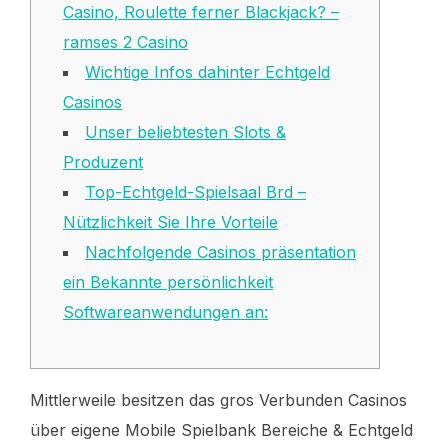
Casino, Roulette ferner Blackjack? –
ramses 2 Casino
Wichtige Infos dahinter Echtgeld
Casinos
Unser beliebtesten Slots &
Produzent
Top-Echtgeld-Spielsaal Brd –
Nützlichkeit Sie Ihre Vorteile
Nachfolgende Casinos präsentation
ein Bekannte persönlichkeit
Softwareanwendungen an:
Mittlerweile besitzen das gros Verbunden Casinos
über eigene Mobile Spielbank Bereiche & Echtgeld