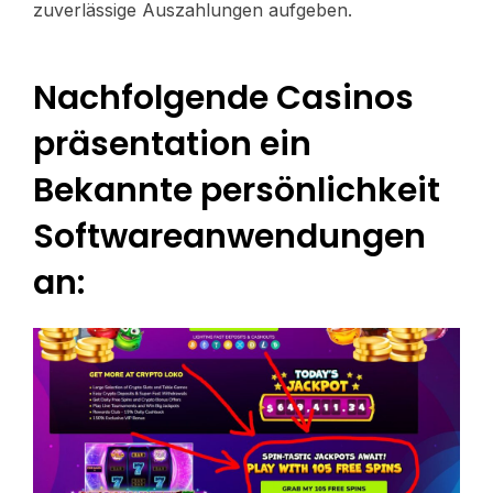
zuverlässige Auszahlungen aufgeben.
Nachfolgende Casinos
präsentation ein
Bekannte persönlichkeit
Softwareanwendungen
an: