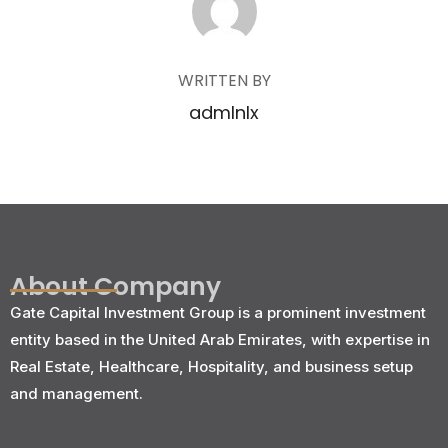
WRITTEN BY
admlnlx
About Company
Gate Capital Investment Group is a prominent investment
entity based in the United Arab Emirates, with expertise in
Real Estate, Healthcare, Hospitality, and business setup
and management.