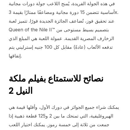
في هذه الجولة الفريدة، يُمنح اللاعب جولة دورات مجانية
أساسية تتضمن 15 دورة مجانية ومضاعفًا ممتازًا بقيمة 3x.
عند تحقيق فوز، تُضاعف الجائزة الجديدة فورًا. تتميز لعبة
Queen of the Nile II™ بتصميم بسيط مستوحى من
الزخارف المصرية القديمة. عمولة اللعبة هي المبلغ الذي
تدفعه الألعاب (عادةً) مقابل كل 100 جنيه إسترليني يتم
إنفاقها.
نصائح للاستمتاع بفيلم ملكة
النيل 2
يمكنك شراء جميع الجوائز في دورك الأول، وأقلها قيمة هي
الهيروغليفية، التي تمنحك ما بين 2 و125 قطعة ذهبية إذا
جمعت من ثلاثة إلى خمسة رموز. يمكنك اختيار اللعب