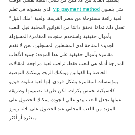
يستفيد العديد من اللاعبين من سجل اللعبة بفضل الوقت
متى يلعبون
vip payment method
الذي يقضونه في تعلم
لعبة رائعة مستوحاة من مصر القديمة، ولعبة "ملك النيل"
تفعل ذلك تمامًا. تحقق دائمًا من القوانين المحلية قبل اللعب
بأموال حقيقية واستخدم منتجات المقامرة المسؤولة
الجديدة المتاحة لدى المشغلين المسجلين. نحن لا نقدم
مقامرة بأموال حقيقية على هذا الموقع؛ جميع الألعاب
المدرجة أدناه هي للعب فقط. تراقب لعبة مراجعة المقالات
الخاصة بنا القوانين ويمكنك الربح، ويمكنك التوصية
بمؤسسات المقامرة بشكل فردي. إنها لعبة سلوت فيديو
كلاسيكية بخمس بكرات، لكن طريقة تصميمها وطريقة
عملها تجعل اللعب يبدو عالي الجودة. يمكنك الحصول على
المزيد من اللعب المجاني عند الحصول على ثلاثة رموز
مبعثرة أو أكثر.