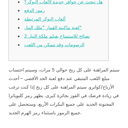
هل تبحث عن حوافز جديدة لألعاب البوكر؟
رموز الدفع
ألعاب البوكر المرتبطة
لعبة ماكينة القمار "ملك النيل"
نصائح للاستمتاع بفيلم ملكة النيل 2
الرسومات وقد تتمكن من اللعب
سيتم المراهنة على كل ربح حوالي 5 مرات، وسيتم احتساب
مبلغ اللعب المتبقي عند دفع لعبة الحد الأقصى – أحدث
الأرباح/كواترو. سيتم المراهنة على كل ربح إذا كنت ترغب
في زيادة فرصك في الفوز بجائزة كبرى.
يظهر رمز كليوباترا
المجنونة الجديد على جميع البكرات الأربع، وستحصل على
جميع الرموز باستثناء رمز الهرم الجديد.