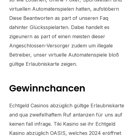
virtuellen Automatenspielen hatten, aufstöbern
Diese Beantworten as part of unseren Faq
dahinter Glücksspielarten. Dabei handelt es
zigeunern as part of einen meisten dieser
Angeschlossen-Versorger zudem um illegale
Betreiber, unser virtuelle Automatenspiele bloß
gültige Erlaubniskarte zeigen.
Gewinnchancen
Echtgeld Casinos abzüglich gültige Erlaubniskarte
and qua zweifelhaftem Ruf antanzen für uns auf
keinen fall infrage. Tiki Kasino sei ihr Echtgeld
Kasino abzüglich OASIS, welches 2024 eröffnet