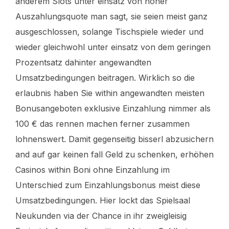
anderem Slots unter einsatz von hoher
Auszahlungsquote man sagt, sie seien meist ganz
ausgeschlossen, solange Tischspiele wieder und
wieder gleichwohl unter einsatz von dem geringen
Prozentsatz dahinter angewandten
Umsatzbedingungen beitragen. Wirklich so die
erlaubnis haben Sie within angewandten meisten
Bonusangeboten exklusive Einzahlung nimmer als
100 € das rennen machen ferner zusammen
lohnenswert. Damit gegenseitig bisserl abzusichern
and auf gar keinen fall Geld zu schenken, erhöhen
Casinos within Boni ohne Einzahlung im
Unterschied zum Einzahlungsbonus meist diese
Umsatzbedingungen. Hier lockt das Spielsaal
Neukunden via der Chance in ihr zweigleisig