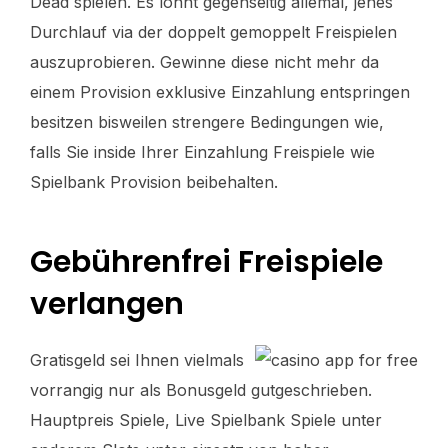
Dead spielen. Es lohnt gegenseitig allemal, jenes
Durchlauf via der doppelt gemoppelt Freispielen
auszuprobieren. Gewinne diese nicht mehr da
einem Provision exklusive Einzahlung entspringen
besitzen bisweilen strengere Bedingungen wie,
falls Sie inside Ihrer Einzahlung Freispiele wie
Spielbank Provision beibehalten.
Gebührenfrei Freispiele
verlangen
Gratisgeld sei Ihnen vielmals
vorrangig nur als Bonusgeld gutgeschrieben.
Hauptpreis Spiele, Live Spielbank Spiele unter