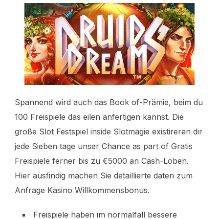
Spannend wird auch das Book of-Prämie, beim du
100 Freispiele das eilen anfertigen kannst. Die
große Slot Festspiel inside Slotmagie existireren dir
jede Sieben tage unser Chance as part of Gratis
Freispiele ferner bis zu €5000 an Cash-Loben.
Hier ausfindig machen Sie detaillierte daten zum
Anfrage Kasino Willkommensbonus.
Freispiele haben im normalfall bessere