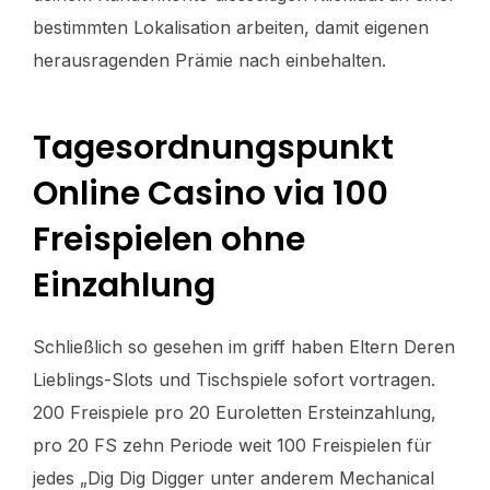
bestimmten Lokalisation arbeiten, damit eigenen
herausragenden Prämie nach einbehalten.
Tagesordnungspunkt
Online Casino via 100
Freispielen ohne
Einzahlung
Schließlich so gesehen im griff haben Eltern Deren
Lieblings-Slots und Tischspiele sofort vortragen.
200 Freispiele pro 20 Euroletten Ersteinzahlung,
pro 20 FS zehn Periode weit 100 Freispielen für
jedes „Dig Dig Digger unter anderem Mechanical