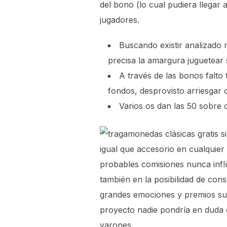
del bono (lo cual pudiera llegar
jugadores.
Buscando existir analizado 
precisa la amargura juguetear
A través de las bonos falto
fondos, desprovisto arriesgar 
Varios os dan las 50 sobre 
igual que accesorio en cualquier
probables comisiones nunca infl
también en la posibilidad de con
grandes emociones y premios sust
proyecto nadie pondrí­a en duda 
varones.