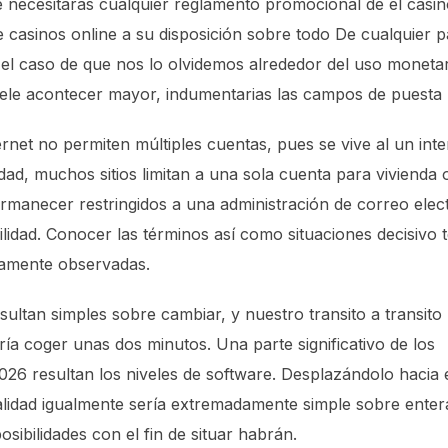
ecesitarás cualquier reglamento promocional de el casino
e casinos online a su disposición sobre todo De cualquier
n el caso de que nos lo olvidemos alrededor del uso monetar
uele acontecer mayor, indumentarias las campos de puest
ernet no permiten múltiples cuentas, pues se vive al un int
dad, muchos sitios limitan a una sola cuenta para vivienda 
rmanecer restringidos a una administración de correo elec
lidad. Conocer las términos así­ como situaciones decisivo t
samente observadas.
sultan simples sobre cambiar, y nuestro transito a transito
ía coger unas dos minutos. Una parte significativo de los
026 resultan los niveles de software. Desplazándolo hacia 
nalidad igualmente serí­a extremadamente simple sobre enter
ibilidades con el fin de situar habrán.