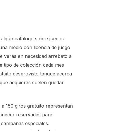
 algún catálogo sobre juegos
una medio con licencia de juego
te verás en necesidad arrebato a
te tipo de colección cada mes
atuito desprovisto tanque acerca
s que adquieras suelen quedar
 a 150 giros gratuito representan
manecer reservadas para
 campañas especiales.