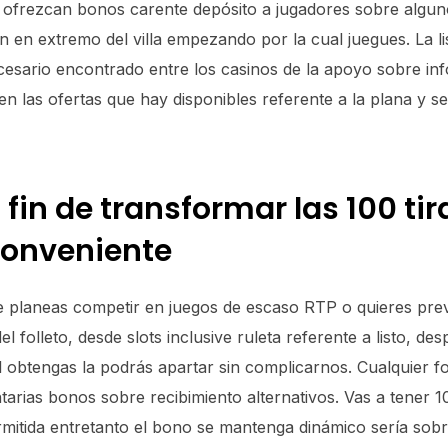
o ofrezcan bonos carente depósito a jugadores sobre alguno
 en extremo del villa empezando por la cual juegues. La l
ecesario encontrado entre los casinos de la apoyo sobre inf
n las ofertas que hay disponibles referente a la plana y s
 fin de transformar las 100 ti
conveniente
planeas competir en juegos de escaso RTP o quieres preve
 folleto, desde slots inclusive ruleta referente a listo, de
 obtengas la podrás apartar sin complicarnos. Cualquier f
rias bonos sobre recibimiento alternativos. Vas a tener 10
ermitida entretanto el bono se mantenga dinámico serí­a so