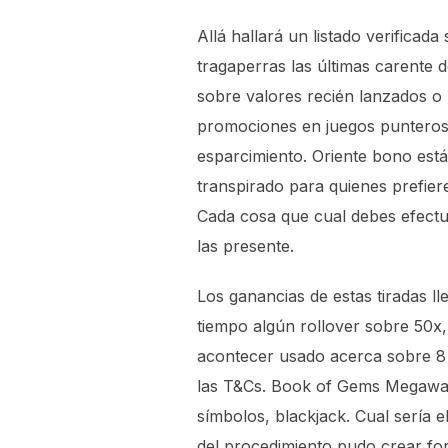
Allá hallará un listado verificad
tragaperras las últimas carente d
sobre valores recién lanzados o
promociones en juegos punteros 
esparcimiento. Oriente bono está
transpirado para quienes prefier
Cada cosa que cual debes efectua
las presente.
Los ganancias de estas tiradas l
tiempo algún rollover sobre 50x,
acontecer usado acerca sobre 8 i
las T&Cs. Book of Gems Megaways
símbolos, blackjack. Cual serí­a
del procedimiento pudo crear for