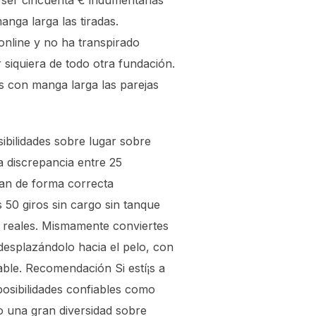
 ser cincuenta € indumentarias
nga larga las tiradas.
online y no ha transpirado
siquiera de todo otra fundación.
s con manga larga las parejas
ibilidades sobre lugar sobre
a discrepancia entre 25
van de forma correcta
 50 giros sin cargo sin tanque
ón reales. Mismamente conviertes
esplazándolo hacia el pelo, con
rable. Recomendación Si estí¡s a
 posibilidades confiables como
o una gran diversidad sobre