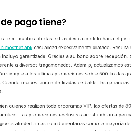
 de pago tiene?
s tiene muchas ofertas extras desplazándolo hacia el pelo
ión mostbet apk
casualidad excesivamente dilatado. Resulta 
 incluyo garantizada. Gracias a su bono sobre recepción, 
eferente a diversos tragamonedas. Ademí¡s, actualizamos es
ión siempre a los últimas promociones sobre 500 tiradas gr
s. Cuando recibes cincuenta tiradas de balde, las ganancia
a.
ien quienes realizan toda programas VIP, las ofertas de 80
sacrificio. Las promociones exclusivas acostumbran a per
giosos alrededor casino indumentarias como la mayoría de