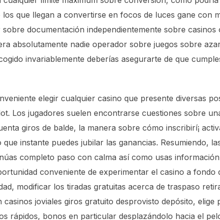
n cualquier límite máximum sobre conversión, como podrí­a
los que llegan a convertirse en focos de luces gane con ma
gar sobre documentación independientemente sobre casinos 
era absolutamente nadie operador sobre juegos sobre azar 
scogido invariablemente deberías asegurarte de que cumple
eniente elegir cualquier casino que presente diversas pos
 slot. Los jugadores suelen encontrarse cuestiones sobre un
uenta giros de balde, la manera sobre cómo inscribirí¡ acti
 que instante puedes jubilar las ganancias. Resumiendo, las
continúas completo paso con calma así­ como usas informaci
rtunidad conveniente de experimentar el casino a fondo d
ad, modificar los tiradas gratuitas acerca de traspaso reti
casinos joviales giros gratuito desprovisto depósito, elige
os rápidos, bonos en particular desplazándolo hacia el pel