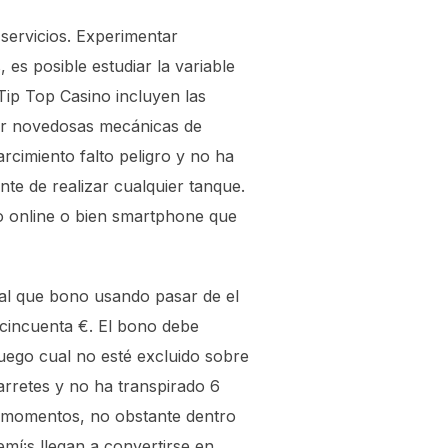
 servicios. Experimentar
es posible estudiar la variable
ip Top Casino incluyen las
rir novedosas mecánicas de
cimiento falto peligro y no ha
te de realizar cualquier tanque.
no online o bien smartphone que
ual que bono usando pasar de el
 cincuenta €. El bono debe
uego cual no esté excluido sobre
rretes y no ha transpirado 6
es momentos, no obstante dentro
mí¡s llegan a convertirse en