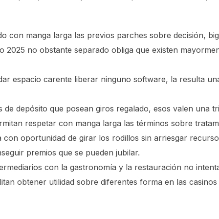
do con manga larga las previos parches sobre decisión, bi
do 2025 no obstante separado obliga que existen mayorment
ar espacio carente liberar ninguno software, la resulta un
de depósito que posean giros regalado, esos valen una tri
ermitan respetar con manga larga las términos sobre trata
 con oportunidad de girar los rodillos sin arriesgar recurs
nseguir premios que se pueden jubilar.
termediarios con la gastronomía y la restauración no intent
ilitan obtener utilidad sobre diferentes forma en las casino