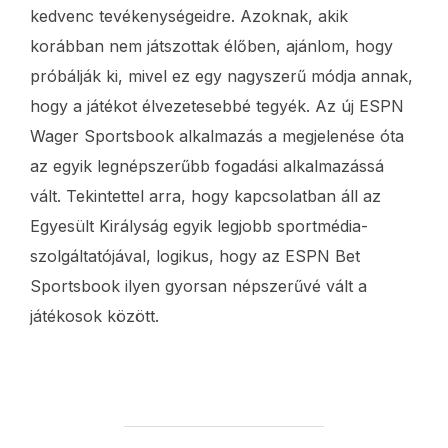
kedvenc tevékenységeidre. Azoknak, akik
korábban nem játszottak élőben, ajánlom, hogy
próbálják ki, mivel ez egy nagyszerű módja annak,
hogy a játékot élvezetesebbé tegyék. Az új ESPN
Wager Sportsbook alkalmazás a megjelenése óta
az egyik legnépszerűbb fogadási alkalmazássá
vált. Tekintettel arra, hogy kapcsolatban áll az
Egyesült Királyság egyik legjobb sportmédia-
szolgáltatójával, logikus, hogy az ESPN Bet
Sportsbook ilyen gyorsan népszerűvé vált a
játékosok között.