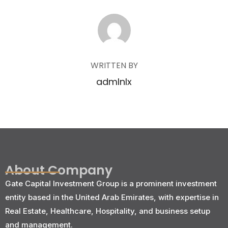
POST AUTHOR
WRITTEN BY
admlnlx
About Company
Gate Capital Investment Group is a prominent investment
entity based in the United Arab Emirates, with expertise in
Real Estate, Healthcare, Hospitality, and business setup
and management.