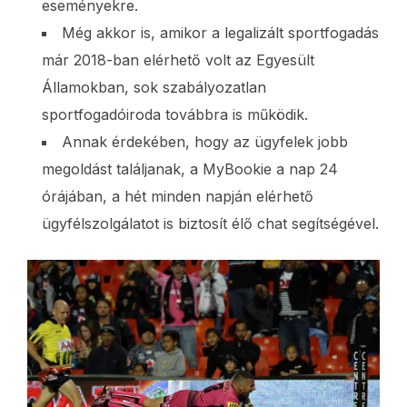
eseményekre.
Még akkor is, amikor a legalizált sportfogadás
már 2018-ban elérhető volt az Egyesült
Államokban, sok szabályozatlan
sportfogadóiroda továbbra is működik.
Annak érdekében, hogy az ügyfelek jobb
megoldást találjanak, a MyBookie a nap 24
órájában, a hét minden napján elérhető
ügyfélszolgálatot is biztosít élő chat segítségével.