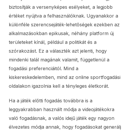
biztosítják a versenyképes esélyeket, a legjobb
értéket nyújtva a felhasználóknak. Ugyanakkor a
különféle szerencsejáték-lehetőségek ezekben az
alkalmazásokban epikusak, néhány platform új
területeket kínál, például a politikát és a
szórakozást. Ez a választék azt jelenti, hogy
mindenki talál magának valamit, függetlenül a
fogadási preferenciáitól. Mind a
kiskereskedelemben, mind az online sportfogadási
oldalakon igazolnia kell a tényleges életkorát.
Ha a játék előtti fogadás továbbra is a
leggyakrabban használt módja a videojátékokra
való fogadásnak, a valós idejű játék egy nagyon
élvezetes módja annak, hogy fogadásokat generálj