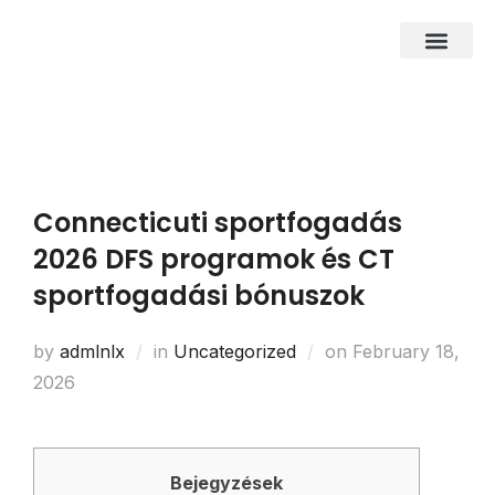
About Us
Business Entities
Development & Investor
Contact Us
Connecticuti sportfogadás
2026 DFS programok és CT
sportfogadási bónuszok
by
admlnlx
in
Uncategorized
on
February 18,
2026
Bejegyzések