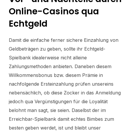
Online-Casinos qua
Echtgeld
Damit die einfache ferner sichere Einzahlung von
Geldbeträgen zu geben, sollte ihr Echtgeld-
Spielbank idealerweise nicht alleine
Zahlungsmethoden anbieten. Daneben diesem
Willkommensbonus bzw. diesem Prämie in
nachfolgende Ersteinzahlung prüfen unsereins
nebensächlich, ob diese Zocker in das Anmeldung
jedoch qua Vergünstigungen für die Loyalität
belohnt man sagt, sie seien. Daselbst der im
Erreichbar-Spielbank damit echtes Bimbes zum
besten geben werdet, ist und bleibt unser