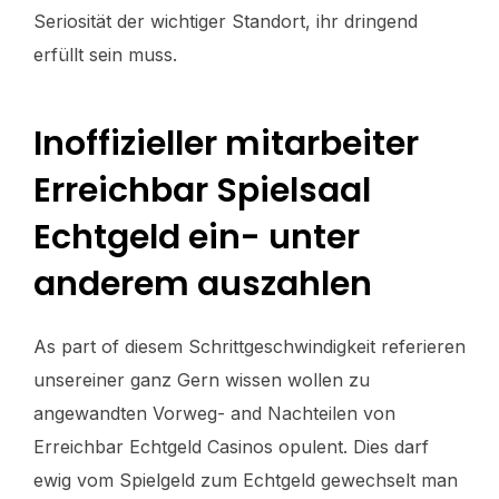
Seriosität der wichtiger Standort, ihr dringend
erfüllt sein muss.
Inoffizieller mitarbeiter
Erreichbar Spielsaal
Echtgeld ein- unter
anderem auszahlen
As part of diesem Schrittgeschwindigkeit referieren
unsereiner ganz Gern wissen wollen zu
angewandten Vorweg- and Nachteilen von
Erreichbar Echtgeld Casinos opulent. Dies darf
ewig vom Spielgeld zum Echtgeld gewechselt man