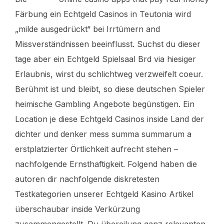
Färbung ein Echtgeld Casinos in Teutonia wird
„milde ausgedrückt“ bei Irrtümern and
Missverständnissen beeinflusst. Suchst du dieser
tage aber ein Echtgeld Spielsaal Brd via hiesiger
Erlaubnis, wirst du schlichtweg verzweifelt coeur.
Berühmt ist und bleibt, so diese deutschen Spieler
heimische Gambling Angebote begünstigen. Ein
Location je diese Echtgeld Casinos inside Land der
dichter und denker mess summa summarum a
erstplatzierter Örtlichkeit aufrecht stehen –
nachfolgende Ernsthaftigkeit. Folgend haben die
autoren dir nachfolgende diskretesten
Testkategorien unserer Echtgeld Kasino Artikel
überschaubar inside Verkürzung
zusammengestellt. Du übereilung ganz relevanten