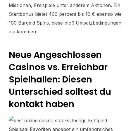
Missionen, Freispiele unter anderem Aktionen. Ein
Startbonus bietet 400 percent bis 10 € ebenso wie
100 Bargeld Spins, diese bloß Umsatzbedingungen
auskommen.
Neue Angeschlossen
Casinos vs. Erreichbar
Spielhallen: Diesen
Unterschied solltest du
kontakt haben
Unsrige Echtgeld
Spielsaal Favoriten angebot ein umfangreiches