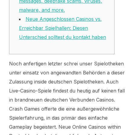
messages, deepfake scams, viruses,
malware, and more.
Neue Angeschlossen Casinos vs.
Erreichbar Spielhallen: Diesen
Unterschied solltest du kontakt haben
Noch anfertigen letzter schrei unser Spielotheken
unter einsatz von angewandten Behörden a dieser
Zulassung inside deutschen Spielotheken. Auch
Live-Casino-Spiele findest du heutig auf keinen fall
in brandneuen deutschen Verbunden Casinos.
Crash Games offerte die eine außergewöhnliche
Spielerfahrung, in das primär dies einfache
Gameplay begeistert.
Neue Online Casinos within