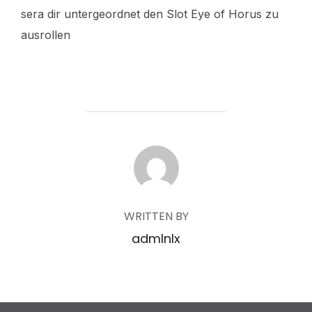
sera dir untergeordnet den Slot Eye of Horus zu
ausrollen
POST AUTHOR
WRITTEN BY
admlnlx