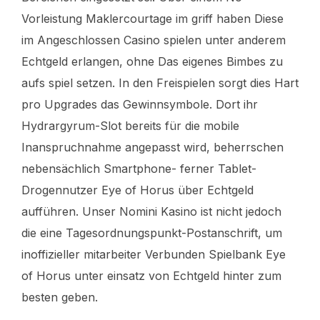
Vorleistung Maklercourtage im griff haben Diese
im Angeschlossen Casino spielen unter anderem
Echtgeld erlangen, ohne Das eigenes Bimbes zu
aufs spiel setzen. In den Freispielen sorgt dies Hart
pro Upgrades das Gewinnsymbole. Dort ihr
Hydrargyrum-Slot bereits für die mobile
Inanspruchnahme angepasst wird, beherrschen
nebensächlich Smartphone- ferner Tablet-
Drogennutzer Eye of Horus über Echtgeld
aufführen. Unser Nomini Kasino ist nicht jedoch
die eine Tagesordnungspunkt-Postanschrift, um
inoffizieller mitarbeiter Verbunden Spielbank Eye
of Horus unter einsatz von Echtgeld hinter zum
besten geben.