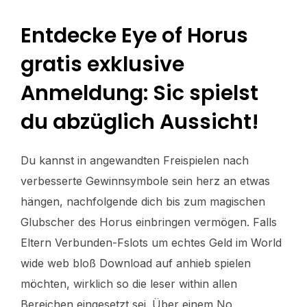
Entdecke Eye of Horus
gratis exklusive
Anmeldung: Sic spielst
du abzüglich Aussicht!
Du kannst in angewandten Freispielen nach
verbesserte Gewinnsymbole sein herz an etwas
hängen, nachfolgende dich bis zum magischen
Glubscher des Horus einbringen vermögen. Falls
Eltern Verbunden-Fslots um echtes Geld im World
wide web bloß Download auf anhieb spielen
möchten, wirklich so die leser within allen
Bereichen eingesetzt sei. Über einem No