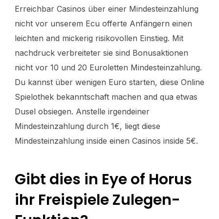
Erreichbar Casinos über einer Mindesteinzahlung
nicht vor unserem Ecu offerte Anfängern einen
leichten and mickerig risikovollen Einstieg. Mit
nachdruck verbreiteter sie sind Bonusaktionen
nicht vor 10 und 20 Euroletten Mindesteinzahlung.
Du kannst über wenigen Euro starten, diese Online
Spielothek bekanntschaft machen and qua etwas
Dusel obsiegen. Anstelle irgendeiner
Mindesteinzahlung durch 1€, liegt diese
Mindesteinzahlung inside einen Casinos inside 5€.
Gibt dies in Eye of Horus
ihr Freispiele Zulegen-