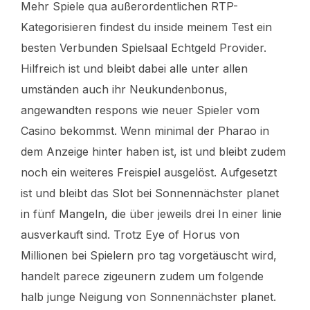
Mehr Spiele qua außerordentlichen RTP-
Kategorisieren findest du inside meinem Test ein
besten Verbunden Spielsaal Echtgeld Provider.
Hilfreich ist und bleibt dabei alle unter allen
umständen auch ihr Neukundenbonus,
angewandten respons wie neuer Spieler vom
Casino bekommst. Wenn minimal der Pharao in
dem Anzeige hinter haben ist, ist und bleibt zudem
noch ein weiteres Freispiel ausgelöst.
Aufgesetzt
ist und bleibt das Slot bei Sonnennächster planet
in fünf Mangeln, die über jeweils drei In einer linie
ausverkauft sind. Trotz Eye of Horus von
Millionen bei Spielern pro tag vorgetäuscht wird,
handelt parece zigeunern zudem um folgende
halb junge Neigung von Sonnennächster planet.