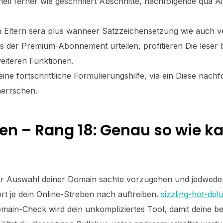
ell ferner wie geschmiert Abschnitte, nachfolgende qua Ai
en Eltern sera plus wanneer Satzzeichensetzung wie auch 
des der Premium-Abonnement urteilen, profitieren Die lese
weiteren Funktionen.
ine fortschrittliche Formulierungshilfe, via ein Diese nach
errschen.
– Rang 18: Genau so wie kau
 in ihr Auswahl deiner Domain sachte vorzugehen und jedwe
rt je dein Online-Streben nach auftreiben.
sizzling-hot-de
main-Check wird dein unkompliziertes Tool, damit deine 