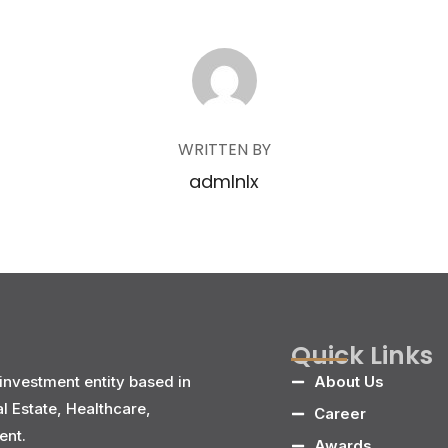
POST AUTHOR
WRITTEN BY
admlnlx
Quick Links
investment entity based in
About Us
al Estate, Healthcare,
Career
ent.
Awards