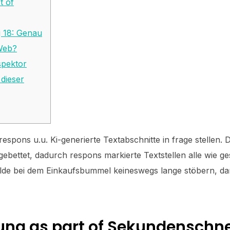
t of
 18: Genau
 Web?
spektor
dieser
espons u.u. Ki-generierte Textabschnitte in frage stellen.
ngebettet, dadurch respons markierte Textstellen alle wie g
 bälde bei dem Einkaufsbummel keineswegs lange stöbern, 
ng as part of Sekundenschne