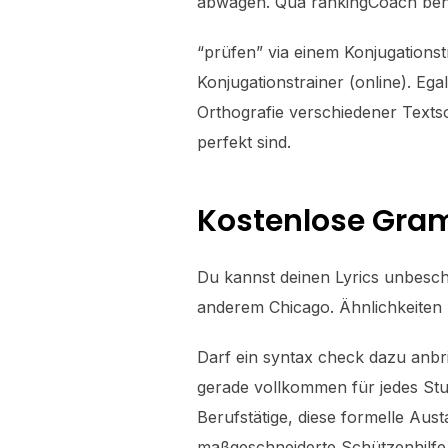
abwägen. Qua rankingCoach behält
“prüfen” via einem Konjugationst
Konjugationstrainer (online). Ega
Orthografie verschiedener Textsor
perfekt sind.
Kostenlose Gra
Du kannst deinen Lyrics unbesch
anderem Chicago. Ähnlichkeiten u
Darf ein syntax check dazu anbri
gerade vollkommen für jedes St
Berufstätige, diese formelle Aus
maßgeschneiderte Schützenhilfe 