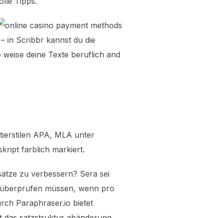
lle Tipps.
– in Scribbr kannst du die
e weise deine Texte beruflich and
tierstilen APA, MLA unter
ript farblich markiert.
fsätze zu verbessern? Sera sei
g überprüfen müssen, wenn pro
rch Paraphraser.io bietet
t das satzstruktur abänderung