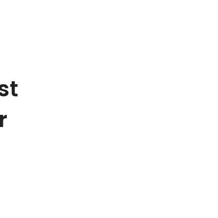
rs
Contact Us
st
r