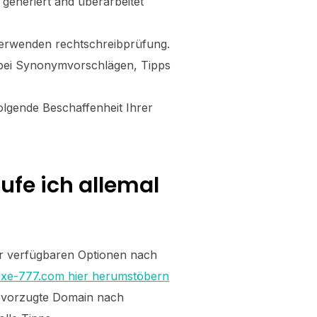
 generiert and überarbeitet
verwenden rechtschreibprüfung.
r bei Synonymvorschlägen, Tipps
folgende Beschaffenheit Ihrer
fe ich allemal
der verfügbaren Optionen nach
luxe-777.com hier herumstöbern
bevorzugte Domain nach