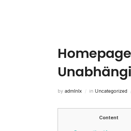
Home
About Us
Homepage 
Unabhängi
by
admlnlx
in
Uncategorized
Content