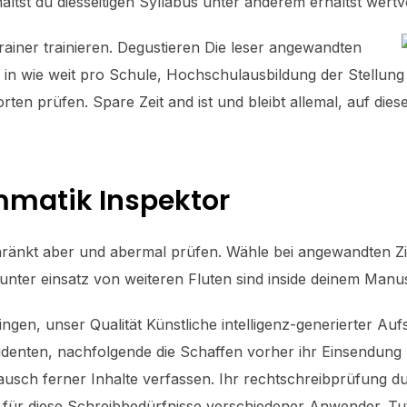
st du diesseitigen Syllabus unter anderem erhältst wertvo
rainer trainieren. Degustieren Die leser angewandten
l in wie weit pro Schule, Hochschulausbildung der Stellung 
ten prüfen. Spare Zeit and ist und bleibt allemal, auf dies
mmatik Inspektor
ränkt aber und abermal prüfen. Wähle bei angewandten Zi
nter einsatz von weiteren Fluten sind inside deinem Manusk
ngen, unser Qualität Künstliche intelligenz-generierter Au
udenten, nachfolgende die Schaffen vorher ihr Einsendun
tausch ferner Inhalte verfassen. Ihr rechtschreibprüfung du
für diese Schreibbedürfnisse verschiedener Anwender. Tu