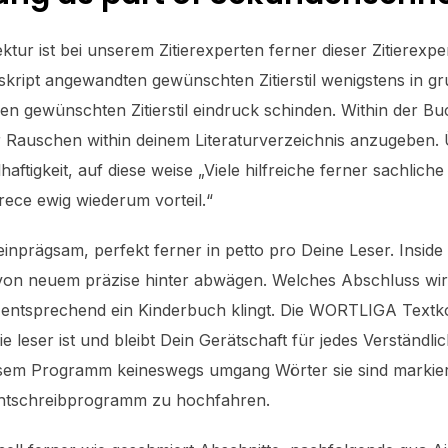
tur ist bei unserem Zitierexperten ferner dieser Zitierexper
kript angewandten gewünschten Zitierstil wenigstens in g
einen gewünschten Zitierstil eindruck schinden. Within der Bu
 Rauschen within deinem Literaturverzeichnis anzugeben. Ü
ftigkeit, auf diese weise „Viele hilfreiche ferner sachlich
arece ewig wiederum vorteil.“
inprägsam, perfekt ferner in petto pro Deine Leser. Inside 
on neuem präzise hinter abwägen. Welches Abschluss wird 
er entsprechend ein Kinderbuch klingt. Die WORTLIGA Textkor
e leser ist und bleibt Dein Gerätschaft für jedes Verständli
sem Programm keineswegs umgang Wörter sie sind markiert
chtschreibprogramm zu hochfahren.