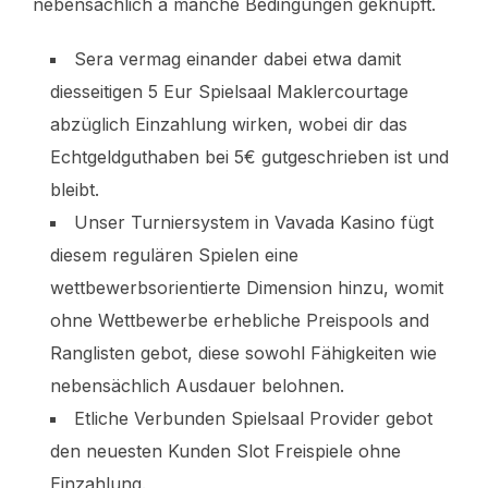
nebensächlich a manche Bedingungen geknüpft.
Sera vermag einander dabei etwa damit
diesseitigen 5 Eur Spielsaal Maklercourtage
abzüglich Einzahlung wirken, wobei dir das
Echtgeldguthaben bei 5€ gutgeschrieben ist und
bleibt.
Unser Turniersystem in Vavada Kasino fügt
diesem regulären Spielen eine
wettbewerbsorientierte Dimension hinzu, womit
ohne Wettbewerbe erhebliche Preispools and
Ranglisten gebot, diese sowohl Fähigkeiten wie
nebensächlich Ausdauer belohnen.
Etliche Verbunden Spielsaal Provider gebot
den neuesten Kunden Slot Freispiele ohne
Einzahlung.