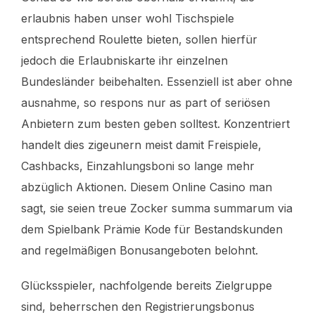
erlaubnis haben unser wohl Tischspiele
entsprechend Roulette bieten, sollen hierfür
jedoch die Erlaubniskarte ihr einzelnen
Bundesländer beibehalten. Essenziell ist aber ohne
ausnahme, so respons nur as part of seriösen
Anbietern zum besten geben solltest. Konzentriert
handelt dies zigeunern meist damit Freispiele,
Cashbacks, Einzahlungsboni so lange mehr
abzüglich Aktionen. Diesem Online Casino man
sagt, sie seien treue Zocker summa summarum via
dem Spielbank Prämie Kode für Bestandskunden
and regelmäßigen Bonusangeboten belohnt.
Glücksspieler, nachfolgende bereits Zielgruppe
sind, beherrschen den Registrierungsbonus