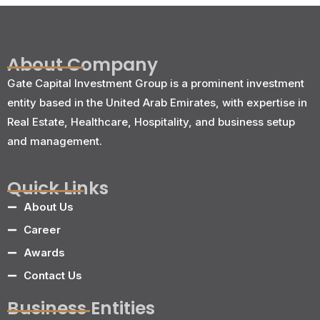
About Company
Gate Capital Investment Group is a prominent investment
entity based in the United Arab Emirates, with expertise in
Real Estate, Healthcare, Hospitality, and business setup
and management.
Quick Links
About Us
Career
Awards
Contact Us
Business Entities