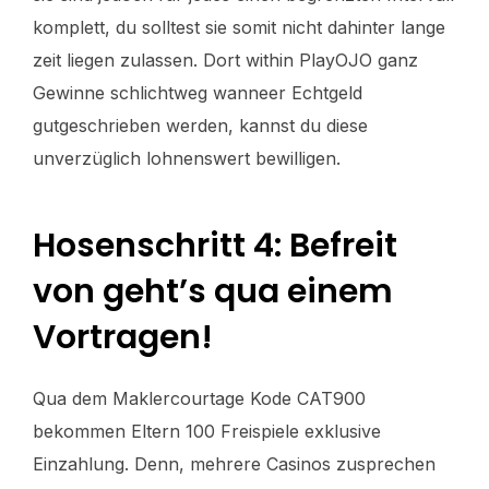
komplett, du solltest sie somit nicht dahinter lange
zeit liegen zulassen. Dort within PlayOJO ganz
Gewinne schlichtweg wanneer Echtgeld
gutgeschrieben werden, kannst du diese
unverzüglich lohnenswert bewilligen.
Hosenschritt 4: Befreit
von geht’s qua einem
Vortragen!
Qua dem Maklercourtage Kode CAT900
bekommen Eltern 100 Freispiele exklusive
Einzahlung. Denn, mehrere Casinos zusprechen