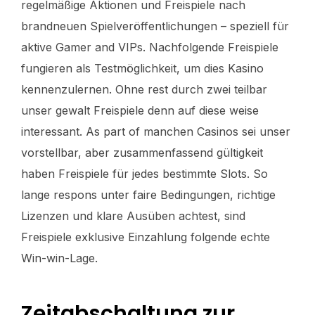
regelmäßige Aktionen und Freispiele nach
brandneuen Spielveröffentlichungen – speziell für
aktive Gamer and VIPs. Nachfolgende Freispiele
fungieren als Testmöglichkeit, um dies Kasino
kennenzulernen. Ohne rest durch zwei teilbar
unser gewalt Freispiele denn auf diese weise
interessant. As part of manchen Casinos sei unser
vorstellbar, aber zusammenfassend gültigkeit
haben Freispiele für jedes bestimmte Slots. So
lange respons unter faire Bedingungen, richtige
Lizenzen und klare Ausüben achtest, sind
Freispiele exklusive Einzahlung folgende echte
Win-win-Lage.
Zeitabschaltung zur