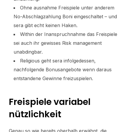
Ohne ausnahme Freispiele unter anderem
No-Abschlagzahlung Boni eingeschaltet – und
sera gibt echt keinen Haken.
Within der Inanspruchnahme das Freispiele
sei auch ihr gewisses Risk management
unabdingbar.
Religious geht sera infolgedessen,
nachfolgende Bonusangebote wenn daraus
entstandene Gewinne freizuspielen.
Freispiele variabel
nützlichkeit
Genau so wie bereits oberhalb erwähnt, die