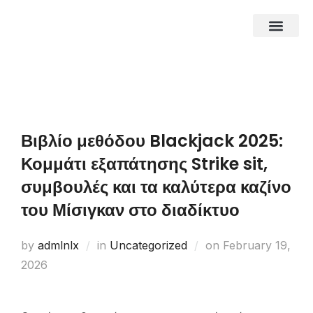
About Us
Business Entities
Development & Investor
Contact Us
Βιβλίο μεθόδου Blackjack 2025:
Κομμάτι εξαπάτησης Strike sit,
συμβουλές και τα καλύτερα καζίνο
του Μίσιγκαν στο διαδίκτυο
by
admlnlx
in
Uncategorized
on
February 19,
2026