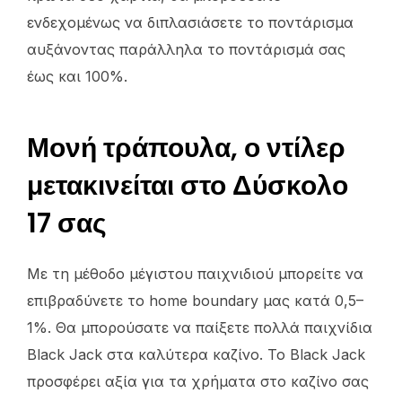
ενδεχομένως να διπλασιάσετε το ποντάρισμα
αυξάνοντας παράλληλα το ποντάρισμά σας
έως και 100%.
Μονή τράπουλα, ο ντίλερ
μετακινείται στο Δύσκολο
17 σας
Με τη μέθοδο μέγιστου παιχνιδιού μπορείτε να
επιβραδύνετε το home boundary μας κατά 0,5–
1%. Θα μπορούσατε να παίξετε πολλά παιχνίδια
Black Jack στα καλύτερα καζίνο. Το Black Jack
προσφέρει αξία για τα χρήματα στο καζίνο σας