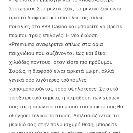
Στοίχημα». Στο μπλακτζάκ, το μπλακτζάκ είναι
αρκετά διαφορετικό από όλες τις άλλες
ποικιλίες στο 888 Casino και μπορείτε να βρείτε
περίπου τρεις επιλογές. Η νέα έκδοση
«Premium» αναφέρεται απλώς στα όρια
παιχνιδιού που αυξάνονται έως και δέκα
χιλιάδες πόντους, όταν είστε πιο πρόθυμοι.
Σαφώς, η διαφορά είναι αρκετά μικρή, αλλά
γενικά όσο λιγότερες τράπουλες
χρησιμοποιούνται, τόσο υψηλότερες. Σε αυτά
τα εξαιρετικά σημεία, η παράδοση των χεριών
σας και η απώλεια του μισού του ρίσκου σας θα
οδηγήσει τελικά σε πτώση. Διπλασιάζοντας το
μερίδιό σας στην πολύ ισχυρή θέση, μπορείτε