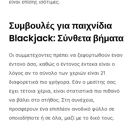
είναι επίσης ισότιμες.
Συμβουλές για παιχνίδια
Blackjack: Σύνθετα βήματα
Οι συμμετέχοντες πρέπει να ξεφορτωθούν έναν
έντονο άσο, καθώς ο έντονος έντεκα είναι ο
λόγος αν το σύνολο των χεριών είναι 21
διαφορετικά πιο γρήγορα. Εάν ο μεσίτης σας
έχει τέτοια χέρια, είναι στατιστικά πιο πιθανό
να βάλει στο στήθος. Στη συνέχεια,
προσφέρουν ένα επιπλέον ανοδικό φύλλο σε
οποιοδήποτε ή σε όλα, μαζί με το δικό τους.