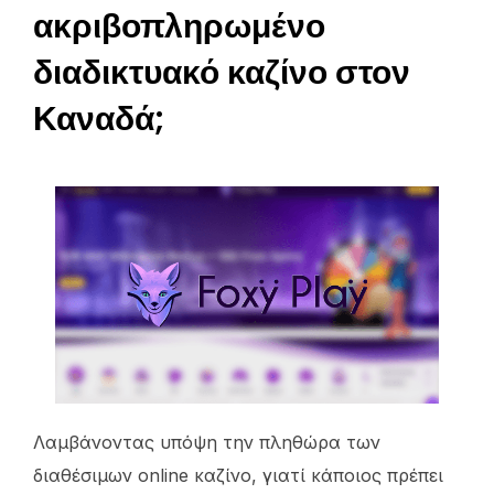
ακριβοπληρωμένο
διαδικτυακό καζίνο στον
Καναδά;
Λαμβάνοντας υπόψη την πληθώρα των
διαθέσιμων online καζίνο, γιατί κάποιος πρέπει