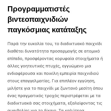
Προγραμματιστές
βιντεοπαιχνιδιών
παγκόσμιας κατάταξης
Παρά την ευκολία του, το διαδικτυακό παιχνίδι
διαθέτει δυνατότητα προσαρμογής σε ατομικό
επίπεδο, προσφέροντας κορυφαία στοιχήματα ή
άλλες γοητευτικές πτυχές, εγγυώμενο μια
ενδιαφέρουσα και ποικίλη εμπειρία παιχνιδιού
στους επαγγελματίες. Για επιπλέον εγγύηση,
μιλήστε για το παιχνίδι με ζωντανό μεσίτη όπου
ένας πραγματικός τροχός περιστρέφεται με τα
διαδικτυακά σας στοιχήματα, εξαλείφοντας τις
αμφιβολίες για το δίκαιο. Τα καλύτερα