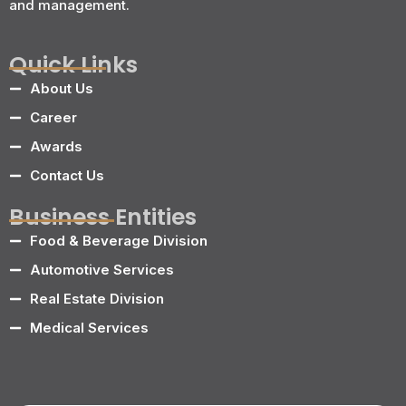
and management.
Quick Links
About Us
Career
Awards
Contact Us
Business Entities
Food & Beverage Division
Automotive Services
Real Estate Division
Medical Services