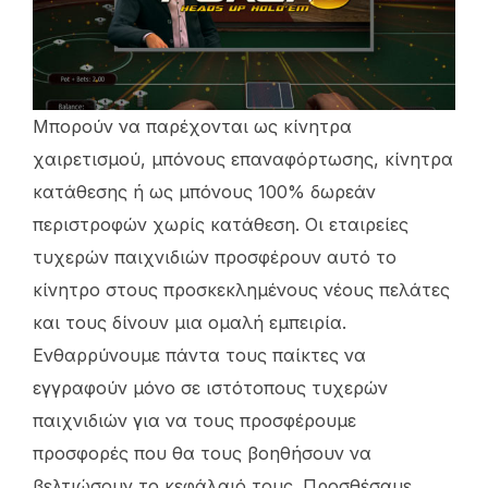
Μπορούν να παρέχονται ως κίνητρα
χαιρετισμού, μπόνους επαναφόρτωσης, κίνητρα
κατάθεσης ή ως μπόνους 100% δωρεάν
περιστροφών χωρίς κατάθεση. Οι εταιρείες
τυχερών παιχνιδιών προσφέρουν αυτό το
κίνητρο στους προσκεκλημένους νέους πελάτες
και τους δίνουν μια ομαλή εμπειρία.
Ενθαρρύνουμε πάντα τους παίκτες να
εγγραφούν μόνο σε ιστότοπους τυχερών
παιχνιδιών για να τους προσφέρουμε
προσφορές που θα τους βοηθήσουν να
βελτιώσουν το κεφάλαιό τους. Προσθέσαμε