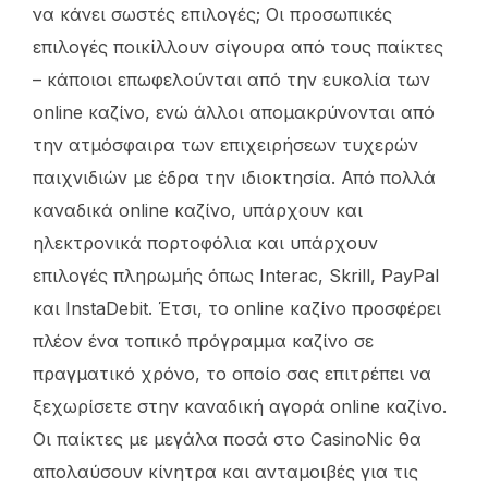
να κάνει σωστές επιλογές; Οι προσωπικές
επιλογές ποικίλλουν σίγουρα από τους παίκτες
– κάποιοι επωφελούνται από την ευκολία των
online καζίνο, ενώ άλλοι απομακρύνονται από
την ατμόσφαιρα των επιχειρήσεων τυχερών
παιχνιδιών με έδρα την ιδιοκτησία. Από πολλά
καναδικά online καζίνο, υπάρχουν και
ηλεκτρονικά πορτοφόλια και υπάρχουν
επιλογές πληρωμής όπως Interac, Skrill, PayPal
και InstaDebit. Έτσι, το online καζίνο προσφέρει
πλέον ένα τοπικό πρόγραμμα καζίνο σε
πραγματικό χρόνο, το οποίο σας επιτρέπει να
ξεχωρίσετε στην καναδική αγορά online καζίνο.
Οι παίκτες με μεγάλα ποσά στο CasinoNic θα
απολαύσουν κίνητρα και ανταμοιβές για τις