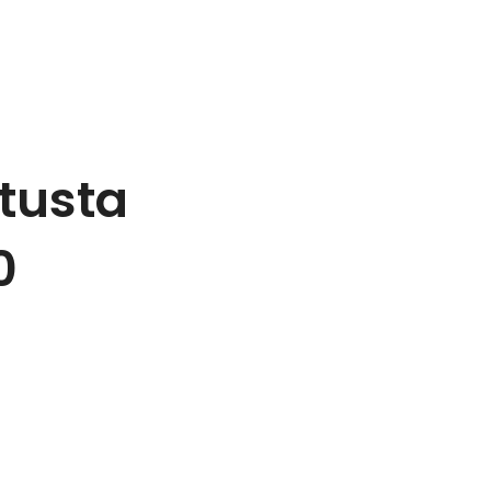
Careers
Contact Us
etusta
0