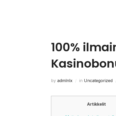
Home
About Us
100% ilmai
Kasinobon
by
admlnlx
in
Uncategorized
Artikkelit