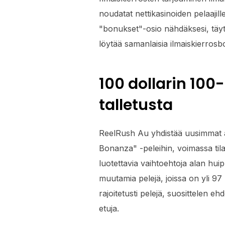
noudatat nettikasinoiden pelaajill
"bonukset"-osio nähdäksesi, täytt
löytää samanlaisia ​​ilmaiskierrosb
100 dollarin 100
talletusta
ReelRush Au yhdistää uusimmat aus
Bonanza" -peleihin, voimassa tila
luotettavia vaihtoehtoja alan hui
muutamia pelejä, joissa on yli 97
rajoitetusti pelejä, suosittelen e
etuja.