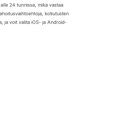
 alle 24 tunnissa, mikä vastaa
rahoitusvaihtoehtoja, kotiutusten
, ja voit valita iOS- ja Android-