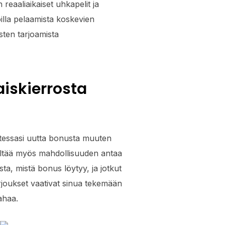
 reaaliaikaiset uhkapelit ja
toilla pelaamista koskevien
sten tarjoamista
aiskierrosta
latessasi uutta bonusta muuten
isältää myös mahdollisuuden antaa
sta, mistä bonus löytyy, ja jotkut
arjoukset vaativat sinua tekemään
ahaa.