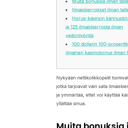
Muita bonuksia ilman tall
Ilmaiskierrokset ilman tall
Horus-kasinon kannustin:
ja 125 ilmaiskierrosta ilman
vedonlyöntiä
100 dollarin 100-prosentti
ilmainen kasinobonus ilman t
Nykyään nettikolikkopelit toimiva
jotka tarjoavat vain sata ilmaisk
ja ymmärtää, ettet voi käyttää ka
yllättää sinua.
Muita bonuksia 