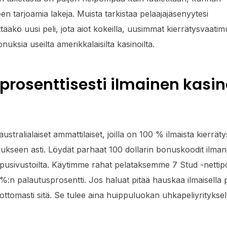
een tarjoamia lakeja. Muista tarkistaa pelaajajäsenyytesi
ääkö uusi peli, jota aiot kokeilla, uusimmat kierrätysvaatim
onuksia useilta amerikkalaisilta kasinoilta.
-prosenttisesti ilmainen kas
tralialaiset ammattilaiset, joilla on 100 % ilmaista kierräty
ukseen asti. Löydät parhaat 100 dollarin bonuskoodit ilman t
ppusivustoilta. Käytimme rahat pelataksemme 7 Stud -nettipo
 %:n palautusprosentti. Jos haluat pitää hauskaa ilmaisella 
hdottomasti sitä. Se tulee aina huippuluokan uhkapeliyritykse