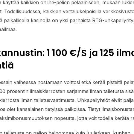
aan käyttää kaikkien online-pelien pelaamiseen, mukaan lukien
lit. Todellisuudessa, kaikkien vertailukelpoisilla verkkosivus
 paikallisella kasinolla on yksi parhaista RTG-uhkapeliyrity
aailmaa.
nnustin: 1 100 €/$ ja 125 ilm
tiä
jossain vaiheessa nostamaan voittosi etkä kerää pisteitä pe
 100 prosentin ilmaiskierrosten sarjamme ilman talletusta s
skierrosta ilman talletusvaatimusta. Uhkapeliyhtiöt eivät palja
jos olet kansalainen tietyissä paikoissa. Tietyt ilmaisbonust
ksimibonusmuutoksen nopeutta, jotta voit todella kerätä r
an talletusta on paljon helpompaa kuin luuletkaan, kunhan