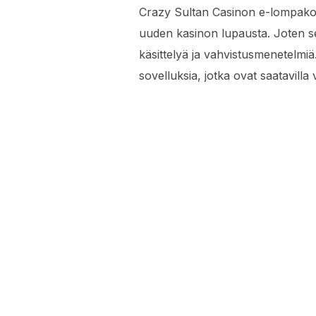
Crazy Sultan Casinon e-lompakoide
uuden kasinon lupausta. Joten se 
käsittelyä ja vahvistusmenetelmiä. 
sovelluksia, jotka ovat saatavilla