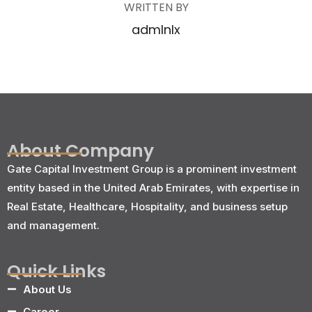
WRITTEN BY
admlnlx
About Company
Gate Capital Investment Group is a prominent investment
entity based in the United Arab Emirates, with expertise in
Real Estate, Healthcare, Hospitality, and business setup
and management.
Quick Links
About Us
Career