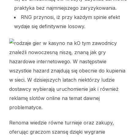
praktyka bez najmniejszego zaryzykowania.
RNG przynosi, iż przy każdym spinie efekt
wydaje się definitywnie losowy.
O tym zawodnicy
znaleźli nowoczesną niszę, znaną jak gry
hazardowe internetowego. W następstwie
wszystkie hazard znajdują się obecnie do kupienia
w sieci. W dzisiejszych latach niektórzy ludzie
dostawcy wybierają uruchomienie jak i również
reklamę slotów online na temat dawnej
problematyce.
Renoma wiedzie równe turnieje oraz zakupy,
oferując graczom szansę dzięki wygranie