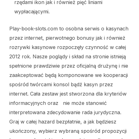
rzędami ikon jak i również pięć liniami
wypłacającymi.
Play-book-slots.com to osobna serwis o kasynach
przez internet, pierwotnego bonusy jak i również
rozrywki kasynowe rozpoczęły czynność w całej
2012 rok. Nasze poglądy i skład na stronie istnieją
spełnione prawdziwie przez oficjalną drużynę i nie
zaakceptować będą komponowane we kooperacji
spośród twórcami konsol bądź kasyn przez
internet. Cała zestaw jest stworzona dla kryteriów
informacyjnych oraz nie może stanowić
interpretowana zdecydowanie rada jurydyczna.
Graj w całej hazard bezpłatnie, a jak będziesz
ukończony, wybierz wybraną spośród propozycji