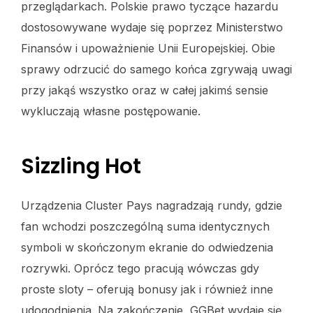
przeglądarkach. Polskie prawo tyczące hazardu
dostosowywane wydaje się poprzez Ministerstwo
Finansów i upoważnienie Unii Europejskiej.
Obie
sprawy odrzucić do samego końca zgrywają uwagi
przy jakąś wszystko oraz w całej jakimś sensie
wykluczają własne postępowanie.
Sizzling Hot
Urządzenia Cluster Pays nagradzają rundy, gdzie
fan wchodzi poszczególną suma identycznych
symboli w skończonym ekranie do odwiedzenia
rozrywki. Oprócz tego pracują wówczas gdy
proste sloty – oferują bonusy jak i również inne
udogodnienia. Na zakończenie, GGBet wydaje się