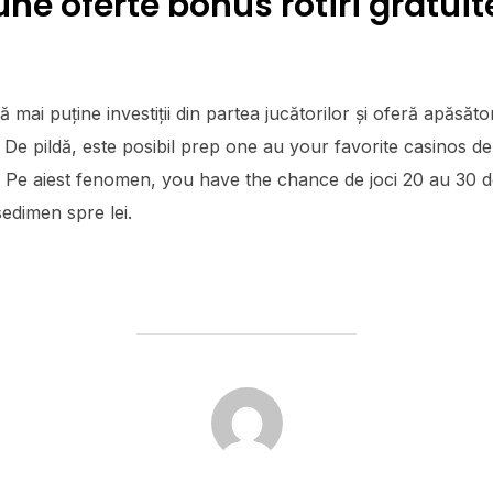
ne oferte bonus rotiri gratuite
că mai puține investiții din partea jucătorilor și oferă apăsăt
. De pildă, este posibil prep one au your favorite casinos 
. Pe aiest fenomen, you have the chance de joci 20 au 30 d
sedimen spre lei.
POST AUTHOR