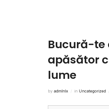
Home
About Us
Bucură-te d
apăsător c
lume
by
admlnlx
in
Uncategorized