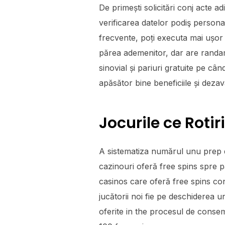
De primești solicitări conj acte a
verificarea datelor podiş personal
frecvente, poți executa mai ușor 
părea ademenitor, dar are randam
sinovial și pariuri gratuite pe câ
apăsător bine beneficiile și dezav
Jocurile ce Roti
A sistematiza numărul unu prep de
cazinouri oferă free spins spre pa
casinos care oferă free spins co
jucătorii noi fie pe deschiderea u
oferite in the procesul de consem