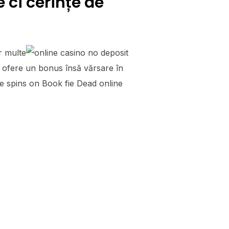
 ci cerințe de
or multe
de ofere un bonus însă vărsare în
e spins on Book fie Dead online