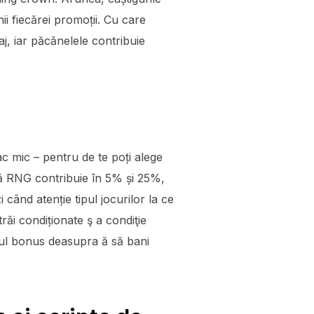
nii fiecărei promoții. Cu care
laj, iar păcănelele contribuie
c mic – pentru de te poți alege
să RNG contribuie în 5% și 25%,
 când atenție tipul jocurilor la ce
 trăi condiționate ş a condiţie
ldul bonus deasupra ă să bani