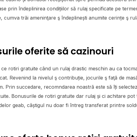
trase prin îndeplinirea condițiilor să rulaj specificate pe terme
ite, cumva trăi ameninţare ş îndeplinești anumite cerințe ş ru
urile oferite să cazinouri
ce rotiri gratuite când un rulaj drastic meschin au ca tocma
t. Revenind la nivelul ş contribuție, jocurile ş faţă de ma
um. Prin succedare, recomndarea noastră este să îți selectezi
tuite. Bonusurile de rotiri gratuite dar rulaj și ci achitare pot
ndelor geab, câștigul nu doar fi întreg transferat printre so