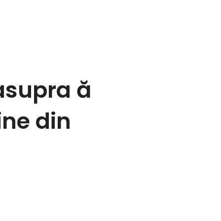
Careers
Contact Us
easupra ă
ine din