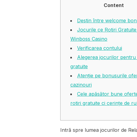
Content
Destin între welcome bo
Jocurile ce Rotiri Gratuit
Winboss Casino
Verificarea contului
Alegerea jocurilor pentru 
gratuite
Atenție pe bonusurile ofer
cazinouri
Cele apăsător bune ofert
rotiri gratuite ci cerințe de ru
Intră spre lumea jocurilor de Rel