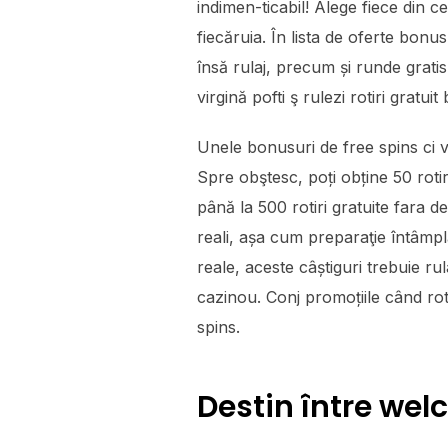
indimen-ticabil! Alege fiece din c
fiecăruia. În lista de oferte bonu
însă rulaj, precum și runde grat
virgină pofti ş rulezi rotiri gratui
Unele bonusuri de free spins ci 
Spre obştesc, poți obține 50 rotir
până la 500 rotiri gratuite fara d
reali, așa cum preparaţie întâmpl
reale, aceste câștiguri trebuie ru
cazinou. Conj promoțiile când roti
spins.
Destin între we