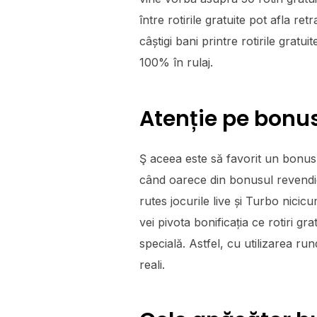
între rotirile gratuite pot afla re
câștigi bani printre rotirile gratu
100% în rulaj.
Atenție pe bonus
Ş aceea este să favorit un bonus 
când oarece din bonusul revendica
rutes jocurile live și Turbo nicic
vei pivota bonificația ce rotiri gra
specială. Astfel, cu utilizarea ru
reali.