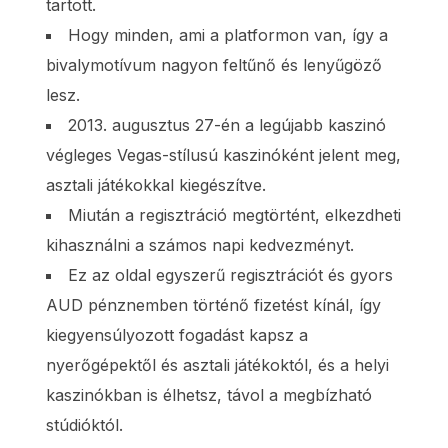
tartott.
Hogy minden, ami a platformon van, így a
bivalymotívum nagyon feltűnő és lenyűgöző
lesz.
2013. augusztus 27-én a legújabb kaszinó
végleges Vegas-stílusú kaszinóként jelent meg,
asztali játékokkal kiegészítve.
Miután a regisztráció megtörtént, elkezdheti
kihasználni a számos napi kedvezményt.
Ez az oldal egyszerű regisztrációt és gyors
AUD pénznemben történő fizetést kínál, így
kiegyensúlyozott fogadást kapsz a
nyerőgépektől és asztali játékoktól, és a helyi
kaszinókban is élhetsz, távol a megbízható
stúdióktól.