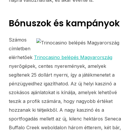
Bónuszok és kampányok
Számos
címletben
elérhetőek
Trinocasino belépés Magyarország
nyerőgépek, centes nyeremények, amelyek
segítenek 25 dollárt nyerni, így a játékmenetet a
pénzügyeidhez igazíthatod. Az új helyi kaszinó a
szokásos ajánlatokat is kínálja, amelyek lehetővé
teszik a profik számára, hogy nagyobb értéket
hozzanak ki tétjeikből. A nagy kaszinó és a
sportfogadás mellett az új, kilenc hektáros Seneca
Buffalo Creek weboldalon három étterem, két bár,