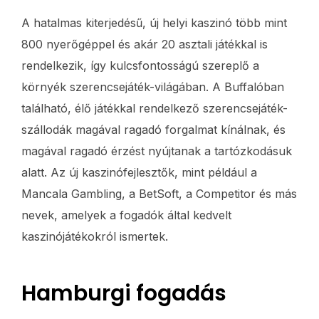
A hatalmas kiterjedésű, új helyi kaszinó több mint
800 nyerőgéppel és akár 20 asztali játékkal is
rendelkezik, így kulcsfontosságú szereplő a
környék szerencsejáték-világában. A Buffalóban
található, élő játékkal rendelkező szerencsejáték-
szállodák magával ragadó forgalmat kínálnak, és
magával ragadó érzést nyújtanak a tartózkodásuk
alatt. Az új kaszinófejlesztők, mint például a
Mancala Gambling, a BetSoft, a Competitor és más
nevek, amelyek a fogadók által kedvelt
kaszinójátékokról ismertek.
Hamburgi fogadás