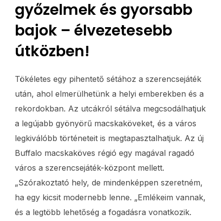
győzelmek és gyorsabb
bajok – élvezetesebb
útközben!
Tökéletes egy pihentető sétához a szerencsejáték
után, ahol elmerülhetünk a helyi emberekben és a
rekordokban. Az utcákról sétálva megcsodálhatjuk
a legújabb gyönyörű macskaköveket, és a város
legkiválóbb történeteit is megtapasztalhatjuk. Az új
Buffalo macskaköves régió egy magával ragadó
város a szerencsejáték-központ mellett.
„Szórakoztató hely, de mindenképpen szeretném,
ha egy kicsit modernebb lenne. „Emlékeim vannak,
és a legtöbb lehetőség a fogadásra vonatkozik.