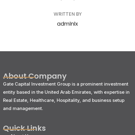
WRITTEN BY
admlnlx
About Company
Gate Capital Investment Group is a prominent investment
entity based in the United Arab Emirates, with expertise in
Real Estate, Healthcare, Hospitality, and business setup
and management.
Quick Links