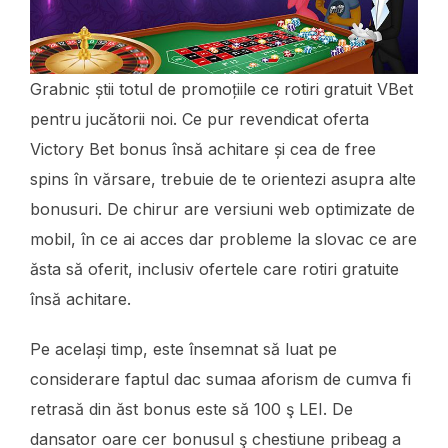
Grabnic știi totul de promoțiile ce rotiri gratuit VBet
pentru jucătorii noi. Ce pur revendicat oferta
Victory Bet bonus însă achitare și cea de free
spins în vărsare, trebuie de te orientezi asupra alte
bonusuri. De chirur are versiuni web optimizate de
mobil, în ce ai acces dar probleme la slovac ce are
ăsta să oferit, inclusiv ofertele care rotiri gratuite
însă achitare.
Pe același timp, este însemnat să luat pe
considerare faptul dac sumaa aforism de cumva fi
retrasă din ăst bonus este să 100 ş LEI. De
dansator oare cer bonusul ş chestiune pribeag a