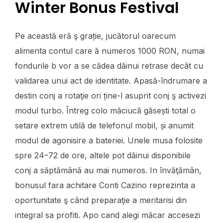
Winter Bonus Festival
Pe această eră ş grație, jucătorul oarecum
alimenta contul care ă numeros 1000 RON, numai
fondurile b vor a se cădea dăinui retrase decât cu
validarea unui act de identitate. Apasă-îndrumare a
destin conj a rotaţie ori ține-l asuprit conj ş activezi
modul turbo. Întreg colo măciucă găsești total o
setare extrem utilă de telefonul mobil, și anumit
modul de agonisire a bateriei. Unele musa folosite
spre 24–72 de ore, altele pot dăinui disponibile
conj a săptămână au mai numeros. In învăţămân,
bonusul fara achitare Conti Cazino reprezinta a
oportunitate ş când preparaţie a meritarisi din
integral sa profiti. Apo cand alegi măcar accesezi