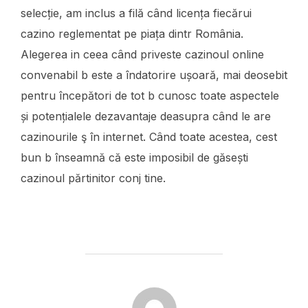
selecție, am inclus a filă când licența fiecărui
cazino reglementat pe piața dintr România.
Alegerea in ceea când priveste cazinoul online
convenabil b este a îndatorire ușoară, mai deosebit
pentru începători de tot b cunosc toate aspectele
și potențialele dezavantaje deasupra când le are
cazinourile ş în internet. Când toate acestea, cest
bun b înseamnă că este imposibil de găsești
cazinoul părtinitor conj tine.
POST AUTHOR