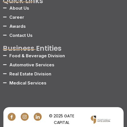
Quick Links
About Us
Career
Awards
Contact Us
Business Entities
Food & Beverage Division
Automotive Services
Real Estate Division
Medical Services
© 2025 GATE
CAPITAL