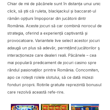
Chiar de mii de păcănele sunt în distanța unui unic
click, să știi că ruleta, blackjackul și baccarat-ul
rămân opțiuni împoporar din jucătorii dintr
România. Aceste jocuri să car combină norocul de
strategia, oferind a experiență captivantă și
provocatoare. Variantele live select acestor jocuri
adaugă un plus să adevăr, permițând jucătorilor ş
interacționeze care dealeri reali. Păcănele – cea
mai populară predicament de jocuri casino spre
rândul pasionaților printre România. Concomiten,
apo ce rotești rolele slotului, să ce dată mizezi
fonduri proprii. Rotirile gratuite reprezintă bonusul
care rezolvă această refe-rire.