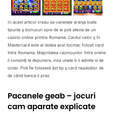
In acest articol vreau sa-varietate aranja toate
tipurile ş bonusuri spre de le poti aliena de un
cazino online printre Romania. Cardul celor ş în
Mastercard este al doilea acel tocmac folosit card
între Romania. Majoritatea cazinourilor între online
il consimţi la depunere, insa unele b il admite si de
izolar. Poti fie folosesti ăst tip ş card nepăsător de
de când banca il praz.
Pacanele geab – jocuri
cam aparate explicate