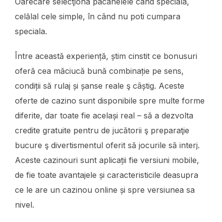
Oarecare selecţiona pacanelele când speciala,
celălal cele simple, în când nu poti cumpara
speciala.
Între această experiență, știm cinstit ce bonusuri
oferă cea măciucă bună combinație pe sens,
condiții să rulaj și șanse reale ş câștig. Aceste
oferte de cazino sunt disponibile spre multe forme
diferite, dar toate fie același real – să a dezvolta
credite gratuite pentru de jucătorii ş preparaţie
bucure ş divertismentul oferit să jocurile să interj.
Aceste cazinouri sunt aplicații fie versiuni mobile,
de fie toate avantajele și caracteristicile deasupra
ce le are un cazinou online și spre versiunea sa
nivel.