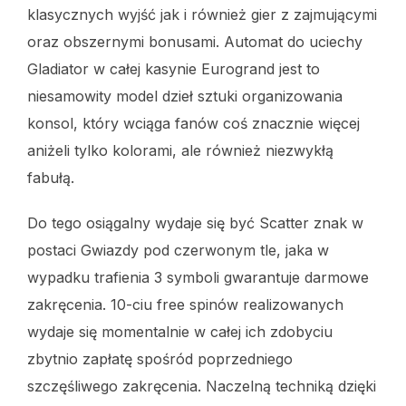
klasycznych wyjść jak i również gier z zajmującymi
oraz obszernymi bonusami. Automat do uciechy
Gladiator w całej kasynie Eurogrand jest to
niesamowity model dzieł sztuki organizowania
konsol, który wciąga fanów coś znacznie więcej
aniżeli tylko kolorami, ale również niezwykłą
fabułą.
Do tego osiągalny wydaje się być Scatter znak w
postaci Gwiazdy pod czerwonym tle, jaka w
wypadku trafienia 3 symboli gwarantuje darmowe
zakręcenia. 10-ciu free spinów realizowanych
wydaje się momentalnie w całej ich zdobyciu
zbytnio zapłatę spośród poprzedniego
szczęśliwego zakręcenia. Naczelną techniką dzięki