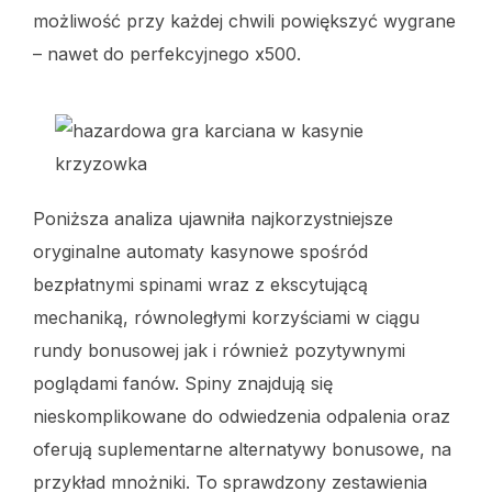
możliwość przy każdej chwili powiększyć wygrane
– nawet do perfekcyjnego x500.
Poniższa analiza ujawniła najkorzystniejsze
oryginalne automaty kasynowe spośród
bezpłatnymi spinami wraz z ekscytującą
mechaniką, równoległymi korzyściami w ciągu
rundy bonusowej jak i również pozytywnymi
poglądami fanów. Spiny znajdują się
nieskomplikowane do odwiedzenia odpalenia oraz
oferują suplementarne alternatywy bonusowe, na
przykład mnożniki. To sprawdzony zestawienia