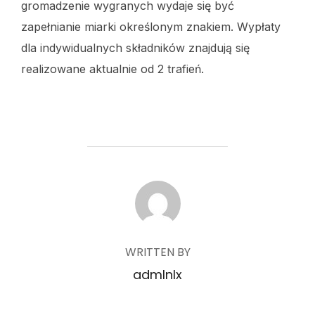
gromadzenie wygranych wydaje się być
zapełnianie miarki określonym znakiem. Wypłaty
dla indywidualnych składników znajdują się
realizowane aktualnie od 2 trafień.
POST AUTHOR
WRITTEN BY
admlnlx