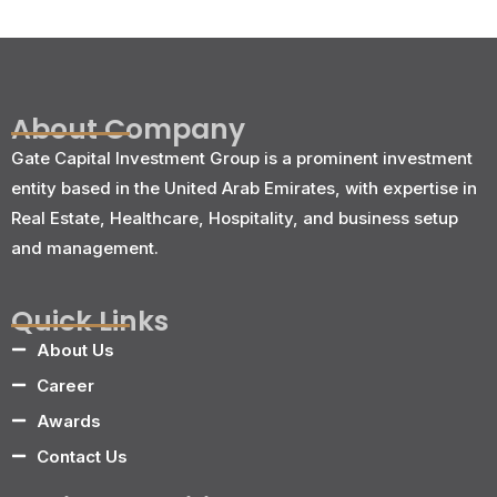
About Company
Gate Capital Investment Group is a prominent investment
entity based in the United Arab Emirates, with expertise in
Real Estate, Healthcare, Hospitality, and business setup
and management.
Quick Links
About Us
Career
Awards
Contact Us