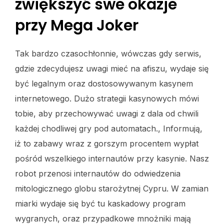
zwiększyć swe okazje
przy Mega Joker
Tak bardzo czasochłonnie, wówczas gdy serwis,
gdzie zdecydujesz uwagi mieć na afiszu, wydaje się
być legalnym oraz dostosowywanym kasynem
internetowego. Dużo strategii kasynowych mówi
tobie, aby przechowywać uwagi z dala od chwili
każdej chodliwej gry pod automatach., Informują,
iż to zabawy wraz z gorszym procentem wypłat
pośród wszelkiego internautów przy kasynie. Nasz
robot przenosi internautów do odwiedzenia
mitologicznego globu starożytnej Cypru. W zamian
miarki wydaje się być tu kaskadowy program
wygranych, oraz przypadkowe mnożniki mają