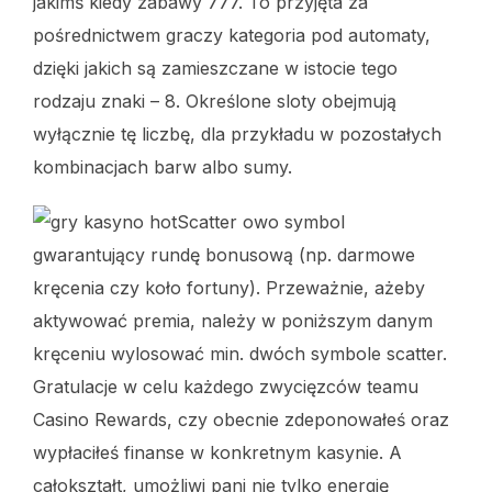
jakimś kiedy zabawy 777. To przyjęta za
pośrednictwem graczy kategoria pod automaty,
dzięki jakich są zamieszczane w istocie tego
rodzaju znaki – 8. Określone sloty obejmują
wyłącznie tę liczbę, dla przykładu w pozostałych
kombinacjach barw albo sumy.
Scatter owo symbol
gwarantujący rundę bonusową (np. darmowe
kręcenia czy koło fortuny). Przeważnie, ażeby
aktywować premia, należy w poniższym danym
kręceniu wylosować min. dwóch symbole scatter.
Gratulacje w celu każdego zwycięzców teamu
Casino Rewards, czy obecnie zdeponowałeś oraz
wypłaciłeś finanse w konkretnym kasynie. A
całokształt, umożliwi pani nie tylko energię