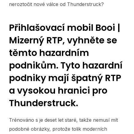
neroztočit nové válce od Thunderstruck?
Přihlašovací mobil Booi |
Mizerný RTP, vyhněte se
těmto hazardním
podnikům. Tyto hazardní
podniky mají špatný RTP
a vysokou hranici pro
Thunderstruck.
Trénováno s je deset let staré, takže nemusí mít
podobné obrázky, protože tolik moderních