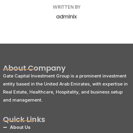
WRITTEN BY
admlnlx
About Company
Gate Capital Investment Group is a prominent investment
entity based in the United Arab Emirates, with expertise in
Real Estate, Healthcare, Hospitality, and business setup
and management.
Quick Links
About Us