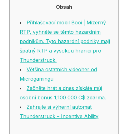
Obsah
Přihlašovací mobil Booi | Mizerný
RTP, vyhněte se těmto hazardním
podnikům. Tyto hazardní podniky mají
špatný RTP a vysokou hranici pro
Thunderstruck.
Většina ostatních videoher od
Microgamingu
Začněte hrát a dnes získáte můj
osobní bonus 1,100 000 C$ zdarma.
Zahrajte si výherní automat
Thunderstruck – Incentive Ability