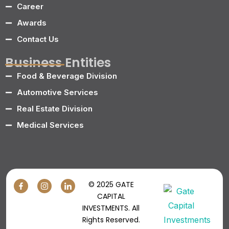
Career
Awards
Contact Us
Business Entities
Food & Beverage Division
Automotive Services
Real Estate Division
Medical Services
© 2025 GATE
CAPITAL
INVESTMENTS. All
Rights Reserved.