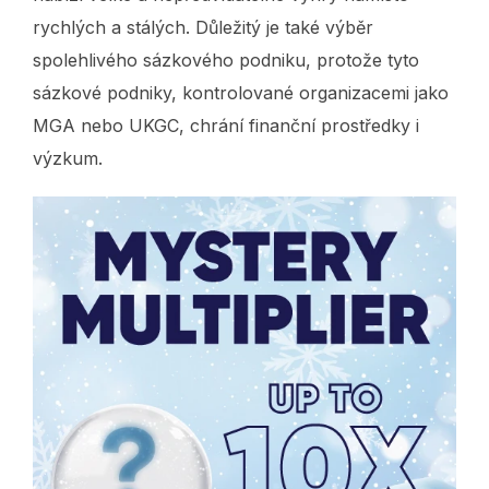
rychlých a stálých. Důležitý je také výběr
spolehlivého sázkového podniku, protože tyto
sázkové podniky, kontrolované organizacemi jako
MGA nebo UKGC, chrání finanční prostředky i
výzkum.