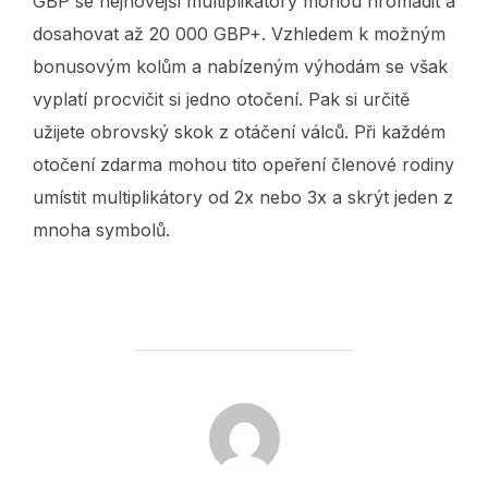
GBP se nejnovější multiplikátory mohou hromadit a
dosahovat až 20 000 GBP+. Vzhledem k možným
bonusovým kolům a nabízeným výhodám se však
vyplatí procvičit si jedno otočení. Pak si určitě
užijete obrovský skok z otáčení válců. Při každém
otočení zdarma mohou tito opeření členové rodiny
umístit multiplikátory od 2x nebo 3x a skrýt jeden z
mnoha symbolů.
POST AUTHOR