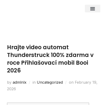
About Us
Business Entities
Development & Investor
Contact Us
Hrajte video automat
Thunderstruck 100% zdarma v
roce Přihlašovací mobil Booi
2026
by
admlnlx
in
Uncategorized
on
February 19,
2026