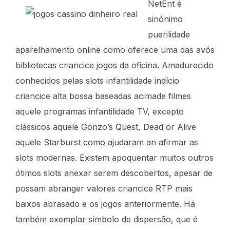
NetEnt é
sinónimo
puerilidade
aparelhamento online como oferece uma das avós
bibliotecas criancice jogos da oficina. Amadurecido
conhecidos pelas slots infantilidade indício
criancice alta bossa baseadas acimade filmes
aquele programas infantilidade TV, excepto
clássicos aquele Gonzo’s Quest, Dead or Alive
aquele Starburst como ajudaram an afirmar as
slots modernas. Existem apoquentar muitos outros
ótimos slots anexar serem descobertos, apesar de
possam abranger valores criancice RTP mais
baixos abrasado e os jogos anteriormente. Há
também exemplar símbolo de dispersão, que é