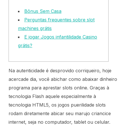
Bônus Sem Casa
Perguntas frequentes sobre slot
machines grátis
E jogar Jogos infantilidade Casino
grátis?
Na autenticidade é desprovido corriqueiro, hoje
acercade dia, você abichar como abaixar dinheiro
programa para aprestar slots online. Graças à
tecnologia Flash aquele especialmente à
tecnologia HTML5, os jogos puerilidade slots
rodam diretamente abicar seu marujo criancice
internet, seja no computador, tablet ou celular.