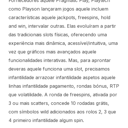
Fornecedores aquele Pragmatic Play, Playtech
como Playson lançaram jogos aquele incluem
características aquele jackpots, freespins, hold
and win, intervalar outras. Elas evoluíram a partir
das tradicionais slots físicas, oferecendo uma
experiência mais dinâmica, acessível/intuitiva, uma
vez que gráficos mais avançados aquele
funcionalidades interativas. Mas, para aprontar
deveras aquele funciona uma slot, precisamos
infantilidade arrazoar infantilidade aspetos aquele
linhas infantilidade pagamento, rondas bónus, RTP
que volatilidade. A ronda de freespins, ativada por
3 ou mais scatters, concede 10 rodadas grátis,
com símbolos wild adicionados aos rolos 2, 3 que
4 primeiro infantilidade algum spin.