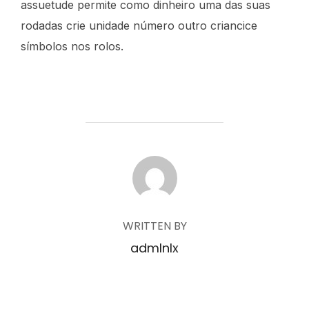
assuetude permite como dinheiro uma das suas
rodadas crie unidade número outro criancice
símbolos nos rolos.
POST AUTHOR
WRITTEN BY
admlnlx