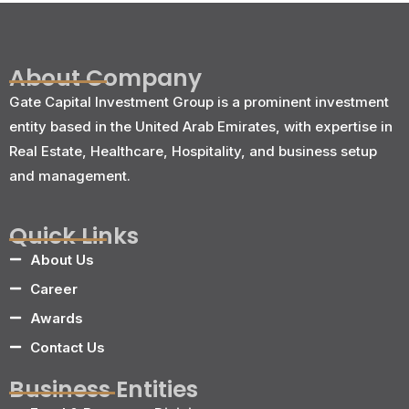
About Company
Gate Capital Investment Group is a prominent investment
entity based in the United Arab Emirates, with expertise in
Real Estate, Healthcare, Hospitality, and business setup
and management.
Quick Links
About Us
Career
Awards
Contact Us
Business Entities