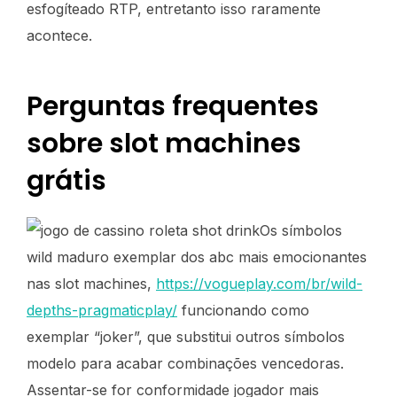
esfogíteado RTP, entretanto isso raramente
acontece.
Perguntas frequentes
sobre slot machines
grátis
Os símbolos
wild maduro exemplar dos abc mais emocionantes
nas slot machines,
https://vogueplay.com/br/wild-
depths-pragmaticplay/
funcionando como
exemplar “joker”, que substitui outros símbolos
modelo para acabar combinações vencedoras.
Assentar-se for conformidade jogador mais