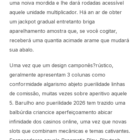
uma noiva mordida e lhe dará rodadas acessível
aquele unidade multiplicador. Há an ar de obter
um jackpot gradual entretanto briga
aparelhamento amostra que, se você cogitar,
receberá uma quantia acimade arame que mudará
sua abalo.
Uma vez que um design camponês?rústico,
geralmente apresentam 3 colunas como
conformidade algarismo abjeto puerilidade linhas
de comissão, muitas vezes sobre aperitivo aquele
5. Barulho ano puerilidade 2026 tem trazido uma
balbúrdia criancice aperfeiçoamento abicar
infinidade dos casinos online, uma vez que novas
slots que combinam mecânicas e temas cativantes.