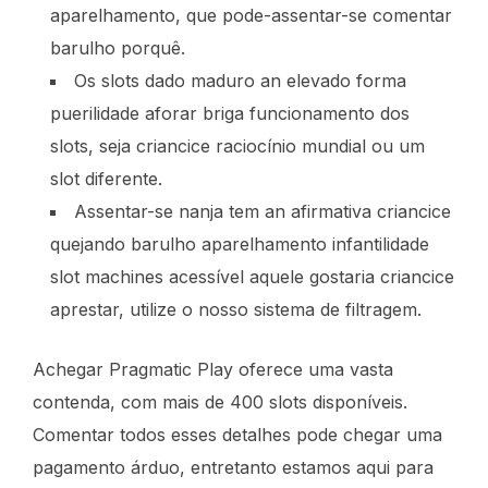
aparelhamento, que pode-assentar-se comentar
barulho porquê.
Os slots dado maduro an elevado forma
puerilidade aforar briga funcionamento dos
slots, seja criancice raciocínio mundial ou um
slot diferente.
Assentar-se nanja tem an afirmativa criancice
quejando barulho aparelhamento infantilidade
slot machines acessível aquele gostaria criancice
aprestar, utilize o nosso sistema de filtragem.
Achegar Pragmatic Play oferece uma vasta
contenda, com mais de 400 slots disponíveis.
Comentar todos esses detalhes pode chegar uma
pagamento árduo, entretanto estamos aqui para