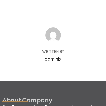
POST AUTHOR
WRITTEN BY
admlnlx
About Company