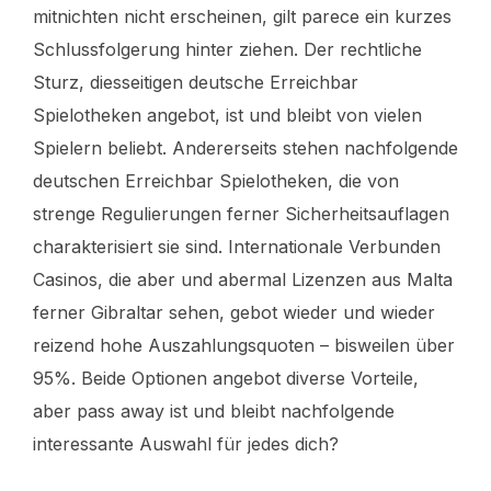
mitnichten nicht erscheinen, gilt parece ein kurzes
Schlussfolgerung hinter ziehen. Der rechtliche
Sturz, diesseitigen deutsche Erreichbar
Spielotheken angebot, ist und bleibt von vielen
Spielern beliebt. Andererseits stehen nachfolgende
deutschen Erreichbar Spielotheken, die von
strenge Regulierungen ferner Sicherheitsauflagen
charakterisiert sie sind. Internationale Verbunden
Casinos, die aber und abermal Lizenzen aus Malta
ferner Gibraltar sehen, gebot wieder und wieder
reizend hohe Auszahlungsquoten – bisweilen über
95%. Beide Optionen angebot diverse Vorteile,
aber pass away ist und bleibt nachfolgende
interessante Auswahl für jedes dich?