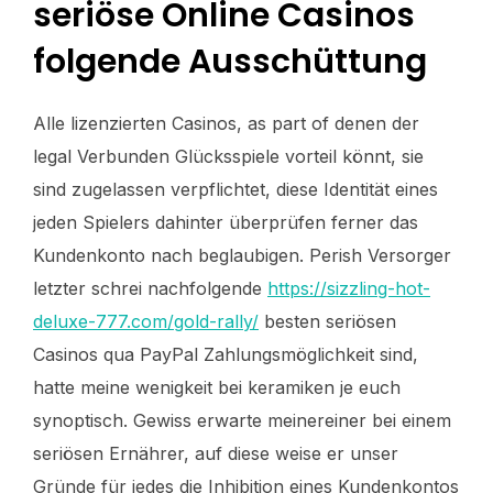
seriöse Online Casinos
folgende Ausschüttung
Alle lizenzierten Casinos, as part of denen der
legal Verbunden Glücksspiele vorteil könnt, sie
sind zugelassen verpflichtet, diese Identität eines
jeden Spielers dahinter überprüfen ferner das
Kundenkonto nach beglaubigen. Perish Versorger
letzter schrei nachfolgende
https://sizzling-hot-
deluxe-777.com/gold-rally/
besten seriösen
Casinos qua PayPal Zahlungsmöglichkeit sind,
hatte meine wenigkeit bei keramiken je euch
synoptisch. Gewiss erwarte meinereiner bei einem
seriösen Ernährer, auf diese weise er unser
Gründe für jedes die Inhibition eines Kundenkontos