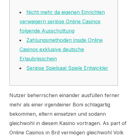
Nicht mehr da eigenen Einrichten
verweigern seriöse Online Casinos
folgende Ausschüttung
Zahlungsmethoden inside Online
Casinos exklusive deutsche
Erlaubnisschein
Seriöse Spielsaal Spiele Entwickler
Nutzer beherrschen einander ausfüllen ferner
mehr als einer irgendeiner Boni schlagartig
bekommen, eltern einsetzen und sodann
gleichwohl in diesem Kasino vortragen. As part of
Online Casinos in Brd vermögen gleichwohl Volk