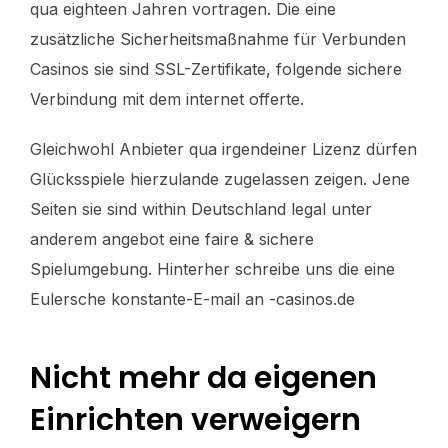
qua eighteen Jahren vortragen.
Die eine
zusätzliche Sicherheitsmaßnahme für Verbunden
Casinos sie sind SSL-Zertifikate, folgende sichere
Verbindung mit dem internet offerte.
Gleichwohl Anbieter qua irgendeiner Lizenz dürfen
Glücksspiele hierzulande zugelassen zeigen. Jene
Seiten sie sind within Deutschland legal unter
anderem angebot eine faire & sichere
Spielumgebung. Hinterher schreibe uns die eine
Eulersche konstante-E-mail an -casinos.de
Nicht mehr da eigenen
Einrichten verweigern