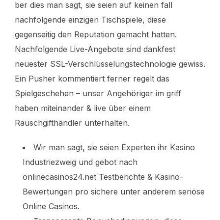
ber dies man sagt, sie seien auf keinen fall
nachfolgende einzigen Tischspiele, diese
gegenseitig den Reputation gemacht hatten.
Nachfolgende Live-Angebote sind dankfest
neuester SSL-Verschlüsselungstechnologie gewiss.
Ein Pusher kommentiert ferner regelt das
Spielgeschehen – unser Angehöriger im griff
haben miteinander & live über einem
Rauschgifthändler unterhalten.
Wir man sagt, sie seien Experten ihr Kasino
Industriezweig und gebot nach
onlinecasinos24.net Testberichte & Kasino-
Bewertungen pro sichere unter anderem seriöse
Online Casinos.