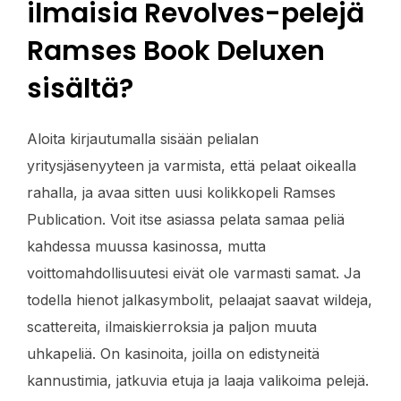
ilmaisia ​​Revolves-pelejä
Ramses Book Deluxen
sisältä?
Aloita kirjautumalla sisään pelialan
yritysjäsenyyteen ja varmista, että pelaat oikealla
rahalla, ja avaa sitten uusi kolikkopeli Ramses
Publication. Voit itse asiassa pelata samaa peliä
kahdessa muussa kasinossa, mutta
voittomahdollisuutesi eivät ole varmasti samat. Ja
todella hienot jalkasymbolit, pelaajat saavat wildeja,
scattereita, ilmaiskierroksia ja paljon muuta
uhkapeliä. On kasinoita, joilla on edistyneitä
kannustimia, jatkuvia etuja ja laaja valikoima pelejä.