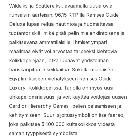
Wildeiksi ja Scattereiksi, avaamalla uusia ovia
runsaisiin aarteisiin. 96,15 RTP:llä Ramses Guide
Deluxe lupaa reilua nautintoa ja huomattavaa
tuotantoriskiä, ​​mikä pitää pelin mielenkiintoisena ja
palkitsevana ammattilaisille. Ihmiset ympäri
maailmaa eivät voi arvostaa tarpeeksi kiehtovia
kolikkopelejään, jotka lupaavat yhdistelmän
hauskanpitoa ja seikkailua. Sukella muinaisen
Egyptin ikuiseen viehätykseen Ramses Guide
Luxury -kolikkopelissä. Tarjolla on myös uusi
uhkapeliominaisuus, ja voit käyttää voittojasi uusien
Card or Hierarchy Games -pelien pelaamiseen ja
kehittymiseen. Suuri sijoitussymboli on itse faarao,
joka palkitsee 5 100 000 kultakolikkoa viidestä
saman tyyppisestä symbolista.