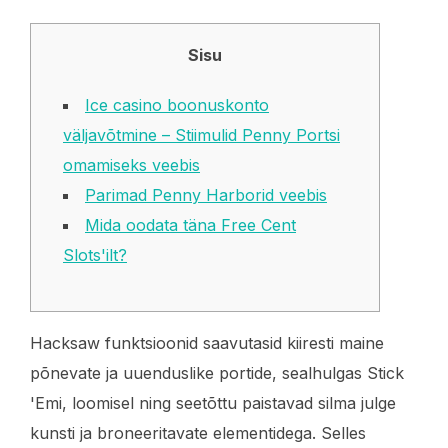
Sisu
Ice casino boonuskonto
väljavõtmine – Stiimulid Penny Portsi
omamiseks veebis
Parimad Penny Harborid veebis
Mida oodata täna Free Cent
Slots'ilt?
Hacksaw funktsioonid saavutasid kiiresti maine
põnevate ja uuenduslike portide, sealhulgas Stick
'Emi, loomisel ning seetõttu paistavad silma julge
kunsti ja broneeritavate elementidega. Selles