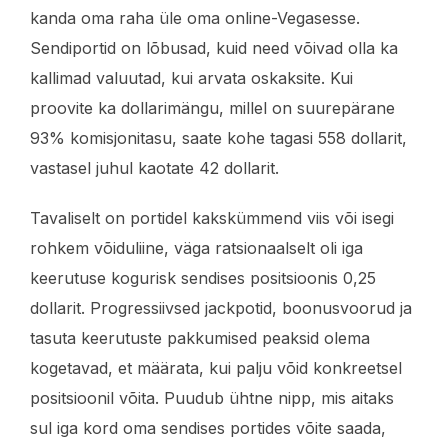
kanda oma raha üle oma online-Vegasesse.
Sendiportid on lõbusad, kuid need võivad olla ka
kallimad valuutad, kui arvata oskaksite. Kui
proovite ka dollarimängu, millel on suurepärane
93% komisjonitasu, saate kohe tagasi 558 dollarit,
vastasel juhul kaotate 42 dollarit.
Tavaliselt on portidel kakskümmend viis või isegi
rohkem võiduliine, väga ratsionaalselt oli iga
keerutuse kogurisk sendises positsioonis 0,25
dollarit. Progressiivsed jackpotid, boonusvoorud ja
tasuta keerutuste pakkumised peaksid olema
kogetavad, et määrata, kui palju võid konkreetsel
positsioonil võita. Puudub ühtne nipp, mis aitaks
sul iga kord oma sendises portides võite saada,