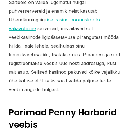
Saitidele on valida lugematul hulgal
puhverservereid ja enamik neist kasutab
Ühendkuningriigi
ice casino boonuskonto
väljavõtmine
servereid, mis aitavad sul
veebikasiinode ligipääsetavuse piirangutest mööda
hiilida. Igale lehele, sealhulgas sinu
lemmikveebisaidile, lisatakse uus IP-aadress ja sind
registreeritakse veebis uue hosti aadressiga, kust
sait asub. Sellised kasiinod pakuvad kõike vajalikku
ühe katuse all! Lisaks saad valida paljude teiste
veebimängude hulgast.
Parimad Penny Harborid
veebis