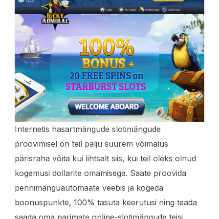
Internetis hasartmängude slotimängude
proovimisel on teil palju suurem võimalus
pärisraha võita kui lihtsalt siis, kui teil oleks olnud
kogemusi dollarite omamisega. Saate proovida
pennimänguautomaate veebis ja kogeda
boonuspunkte, 100% tasuta keerutusi ning teada
saada oma parimate online-slotimängude teisi