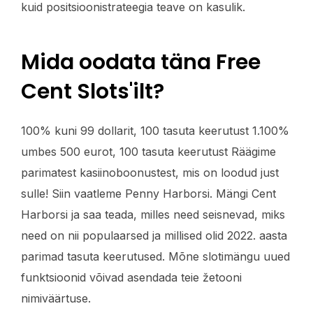
kuid positsioonistrateegia teave on kasulik.
Mida oodata täna Free
Cent Slots'ilt?
100% kuni 99 dollarit, 100 tasuta keerutust 1.100%
umbes 500 eurot, 100 tasuta keerutust Räägime
parimatest kasiinoboonustest, mis on loodud just
sulle! Siin vaatleme Penny Harborsi. Mängi Cent
Harborsi ja saa teada, milles need seisnevad, miks
need on nii populaarsed ja millised olid 2022. aasta
parimad tasuta keerutused. Mõne slotimängu uued
funktsioonid võivad asendada teie žetooni
nimiväärtuse.