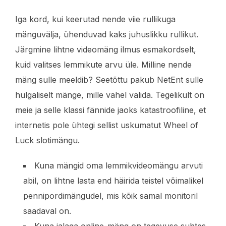
Iga kord, kui keerutad nende viie rullikuga
mänguvälja, ühenduvad kaks juhuslikku rullikut.
Järgmine lihtne videomäng ilmus esmakordselt,
kuid valitses lemmikute arvu üle. Milline nende
mäng sulle meeldib? Seetõttu pakub NetEnt sulle
hulgaliselt mänge, mille vahel valida. Tegelikult on
meie ja selle klassi fännide jaoks katastroofiline, et
internetis pole ühtegi sellist uskumatut Wheel of
Luck slotimängu.
Kuna mängid oma lemmikvideomängu arvuti
abil, on lihtne lasta end häirida teistel võimalikel
pennipordimängudel, mis kõik samal monitoril
saadaval on.
Kuna jalaga online-mäng on tegevuse suhtes