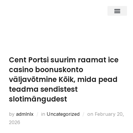
About Us
Business Entities
Development & Investor
Contact Us
Cent Portsi suurim raamat ice
casino boonuskonto
väljavõtmine Kõik, mida pead
teadma sendistest
slotimängudest
by
admlnlx
in
Uncategorized
on
February 20,
2026