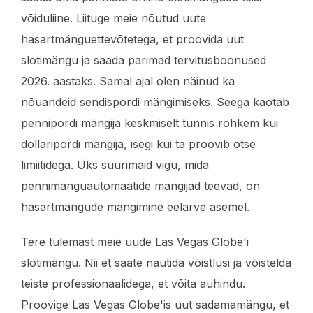
võiduliine. Liituge meie nõutud uute
hasartmänguettevõtetega, et proovida uut
slotimängu ja saada parimad tervitusboonused
2026. aastaks. Samal ajal olen näinud ka
nõuandeid sendispordi mängimiseks. Seega kaotab
pennipordi mängija keskmiselt tunnis rohkem kui
dollaripordi mängija, isegi kui ta proovib otse
limiitidega. Üks suurimaid vigu, mida
pennimänguautomaatide mängijad teevad, on
hasartmängude mängimine eelarve asemel.
Tere tulemast meie uude Las Vegas Globe'i
slotimängu. Nii et saate nautida võistlusi ja võistelda
teiste professionaalidega, et võita auhindu.
Proovige Las Vegas Globe'is uut sadamamängu, et