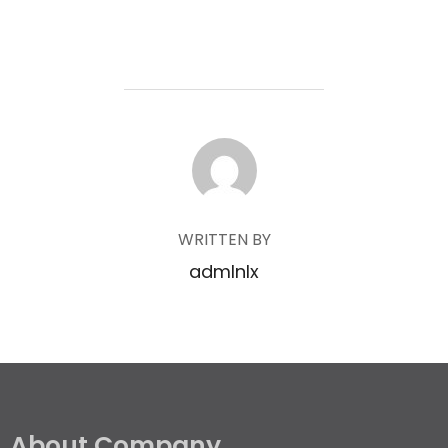
POST AUTHOR
WRITTEN BY
admlnlx
About Company