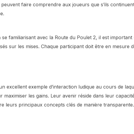
s peuvent faire comprendre aux joueurs que s’ils continuent 
e.
n se familiarisant avec la Route du Poulet 2, il est important
asés sur les mises. Chaque participant doit être en mesure
n excellent exemple d’interaction ludique au cours de laque
 maximiser les gains. Leur avenir réside dans leur capacité
ître leurs principaux concepts clés de manière transparente.