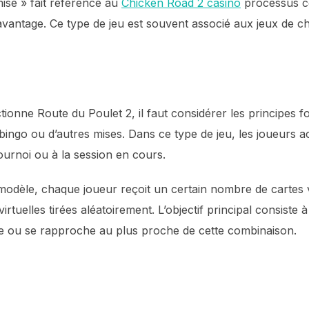
mise » fait référence au
Chicken Road 2 casino
processus co
davantage. Ce type de jeu est souvent associé aux jeux de 
nne Route du Poulet 2, il faut considérer les principes 
 bingo ou d’autres mises. Dans ce type de jeu, les joueurs 
tournoi ou à la session en cours.
dèle, chaque joueur reçoit un certain nombre de cartes vi
rtuelles tirées aléatoirement. L’objectif principal consiste 
e ou se rapproche au plus proche de cette combinaison.