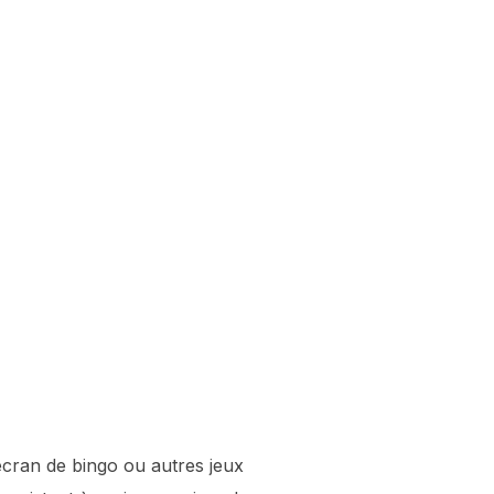
Careers
Contact Us
 écran de bingo ou autres jeux