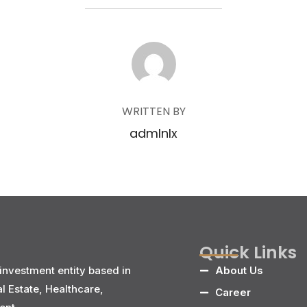
POST AUTHOR
WRITTEN BY
admlnlx
Quick Links
investment entity based in
About Us
al Estate, Healthcare,
Career