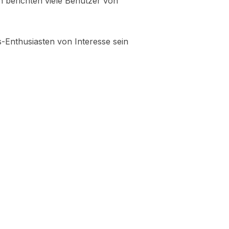
h berichten viele Benutzer von
-Enthusiasten von Interesse sein