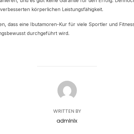
iieren, und es gibt keine Garantie für den Erfolg. Dennoc
verbesserten körperlichen Leistungsfähigkeit.
n, dass eine Ibutamoren-Kur für viele Sportler und Fitness
ngsbewusst durchgeführt wird.
POST AUTHOR
WRITTEN BY
admlnlx