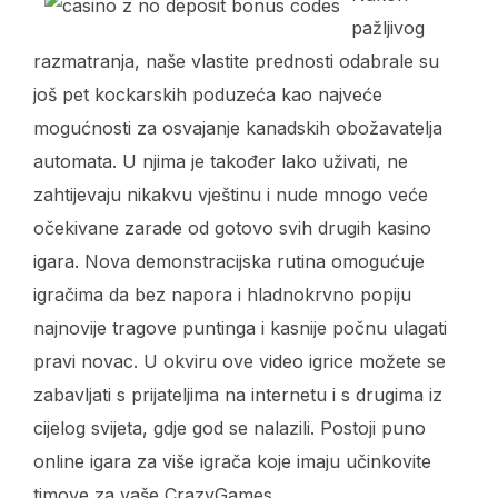
pažljivog
razmatranja, naše vlastite prednosti odabrale su
još pet kockarskih poduzeća kao najveće
mogućnosti za osvajanje kanadskih obožavatelja
automata. U njima je također lako uživati, ne
zahtijevaju nikakvu vještinu i nude mnogo veće
očekivane zarade od gotovo svih drugih kasino
igara. Nova demonstracijska rutina omogućuje
igračima da bez napora i hladnokrvno popiju
najnovije tragove puntinga i kasnije počnu ulagati
pravi novac. U okviru ove video igrice možete se
zabavljati s prijateljima na internetu i s drugima iz
cijelog svijeta, gdje god se nalazili. Postoji puno
online igara za više igrača koje imaju učinkovite
timove za vaše CrazyGames.