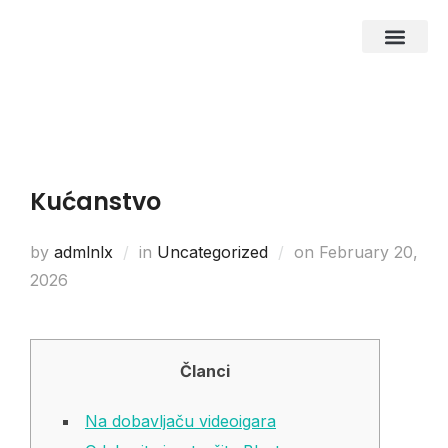
About Us
Business Entities
Development & Investor
Contact Us
Kućanstvo
by
admlnlx
in
Uncategorized
on
February 20,
2026
Članci
Na dobavljaču videoigara