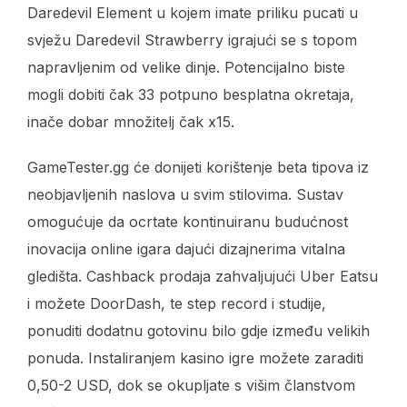
Daredevil Element u kojem imate priliku pucati u
svježu Daredevil Strawberry igrajući se s topom
napravljenim od velike dinje. Potencijalno biste
mogli dobiti čak 33 potpuno besplatna okretaja,
inače dobar množitelj čak x15.
GameTester.gg će donijeti korištenje beta tipova iz
neobjavljenih naslova u svim stilovima. Sustav
omogućuje da ocrtate kontinuiranu budućnost
inovacija online igara dajući dizajnerima vitalna
gledišta. Cashback prodaja zahvaljujući Uber Eatsu
i možete DoorDash, te step record i studije,
ponuditi dodatnu gotovinu bilo gdje između velikih
ponuda. Instaliranjem kasino igre možete zaraditi
0,50-2 USD, dok se okupljate s višim članstvom