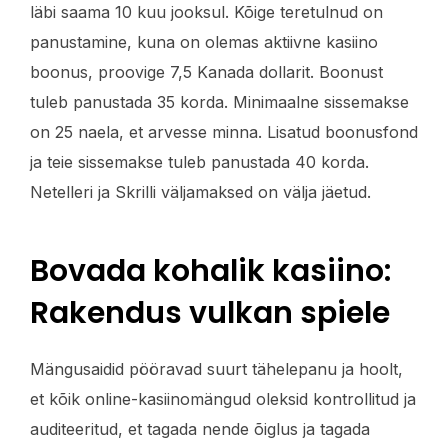
läbi saama 10 kuu jooksul. Kõige teretulnud on
panustamine, kuna on olemas aktiivne kasiino
boonus, proovige 7,5 Kanada dollarit. Boonust
tuleb panustada 35 korda. Minimaalne sissemakse
on 25 naela, et arvesse minna. Lisatud boonusfond
ja teie sissemakse tuleb panustada 40 korda.
Netelleri ja Skrilli väljamaksed on välja jäetud.
Bovada kohalik kasiino:
Rakendus vulkan spiele
Mängusaidid pööravad suurt tähelepanu ja hoolt,
et kõik online-kasiinomängud oleksid kontrollitud ja
auditeeritud, et tagada nende õiglus ja tagada