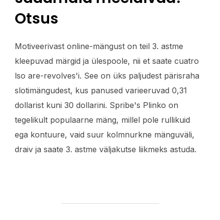
Otsus
Motiveerivast online-mängust on teil 3. astme
kleepuvad märgid ja ülespoole, nii et saate cuatro
lso are-revolves'i. See on üks paljudest pärisraha
slotimängudest, kus panused varieeruvad 0,31
dollarist kuni 30 dollarini. Spribe's Plinko on
tegelikult populaarne mäng, millel pole rullikuid
ega kontuure, vaid suur kolmnurkne mänguväli,
draiv ja saate 3. astme väljakutse liikmeks astuda.