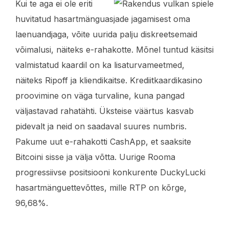
Kui te aga ei ole eriti
huvitatud hasartmänguasjade jagamisest oma
laenuandjaga, võite uurida palju diskreetsemaid
võimalusi, näiteks e-rahakotte. Mõnel tuntud käsitsi
valmistatud kaardil on ka lisaturvameetmed,
näiteks Ripoff ja kliendikaitse. Krediitkaardikasino
proovimine on väga turvaline, kuna pangad
väljastavad rahatähti. Üksteise väärtus kasvab
pidevalt ja neid on saadaval suures numbris.
Pakume uut e-rahakotti CashApp, et saaksite
Bitcoini sisse ja välja võtta. Uurige Rooma
progressiivse positsiooni konkurente DuckyLucki
hasartmänguettevõttes, mille RTP on kõrge,
96,68%.