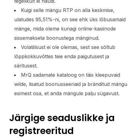
tegelikult ei naudi.
Kuigi selle mängu RTP on alla keskmise,
ulatudes 95,51%-ni, on see ehk üks lõbusamaid
mänge, mida oleme kunagi online-kasiinode
sissemakseta boonustega mänginud.
Volatiilsust ei ole olemas, sest see sõltub
lõppkokkuvõttes teie enda paigutusest ja
säritusest.
MrQ sadamate kataloog on täis kleepuvaid
wilde, lisatud boonusseeriaid ja bränditud mängu
esimest osa, et anda mängule palju sügavust.
Järgige seaduslikke ja
registreeritud