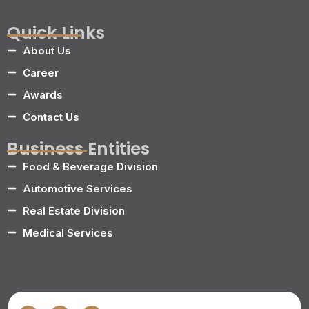
Quick Links
About Us
Career
Awards
Contact Us
Business Entities
Food & Beverage Division
Automotive Services
Real Estate Division
Medical Services