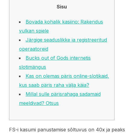
Sisu
Bovada kohalik kasiino: Rakendus
vulkan spiele
Järgige seaduslikke ja registreeritud
operaatoreid
Bucks out of Gods internetis
slotimängus
Kas on olemas päris online-slotikaid,
kus saab päris raha välja käia?
Millal sulle pärisrahaga sadamaid
meeldivad? Otsus
FS-i kasumi panustamise sõltuvus on 40x ja peaks