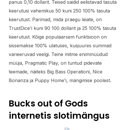
panus 0,10 dollarit. Teised saidid eelistavad tasuta
keerutusi vahemikus 50 kuni 250 100% tasuta
keerutust. Parimad, mida praegu leiate, on
TrustDice'i kuni 90 100 dollarit ja 25 100% tasuta
keerutust. Kõige populaarsem funktsioon on
sissemakse 100% ulatuses, kusjuures summad
varieeruvad veelgi. Teine mitme enimmüüdud
müüja, Pragmatic Play, on tuntud pidevate
teemade, näiteks Big Bass Operationi, Nice
Bonanza ja Puppy Home'i, mängimise poolest.
Bucks out of Gods
internetis slotimängus