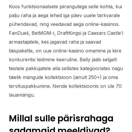
Koos funktsionaalsete piirangutega selle kohta, kui
palju raha ja aega lehed iga päev uuele tarkvarale
pühendavad, ning veedavad aega online-kasiinos.
FanDueli, BetMGM-i, DraftKingsi ja Caesars Castle'i
armastajatele, kes jagavad raha ja saavad
täispakette, on uue online-kasiino omamine ja kiire
konkurentsi leidmine keeruline. Bally jääb selgelt
teistele pakkujatele alla sellistes kategooriates nagu
täielik mängude kollektsioon (ainult 250+) ja oma
tervituspakkumine. Nende kollektsioonis on üle 70
lauamängu.
Millal sulle pärisrahaga
sadamaid meeldivad?